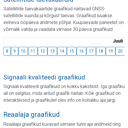
Satelliitide taevakaartide graafikud näitavad GNSS-
satelliitide suunda ja kõrgust taevas. Graafikud luuakse
eelneva ööpäeva andmete põhjal. Kuupäevade paneelist on
võimalik valida ja vaadata viimase 30 päeva graafikuid.
Juuli
8
9
10
11
12
13
14
15
16
17
18
19
20
Signaali kvaliteedi graafikud
Signaali kvaliteedi graafikuid on kokku kaksteist. Iga graafiku
all on selgitus, mida antud graafik näitab. Kõik graafikud on
interaktiivsed ja graafikutel olev info on kohaliku aja järgi.
Reaalaja graafikud
Reaalaja graafikud kuvavad viimase tunni aja andmeid ning