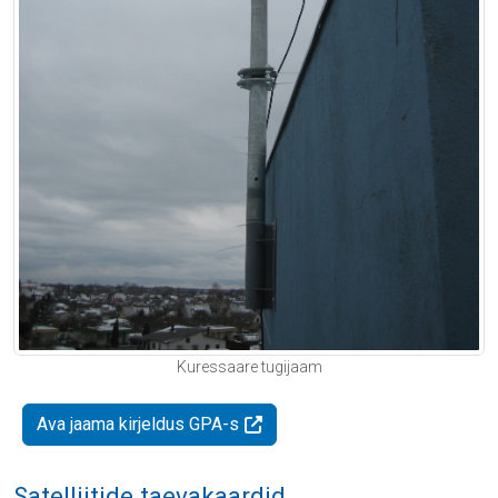
Kuressaare tugijaam
Ava jaama kirjeldus GPA-s
Satelliitide taevakaardid