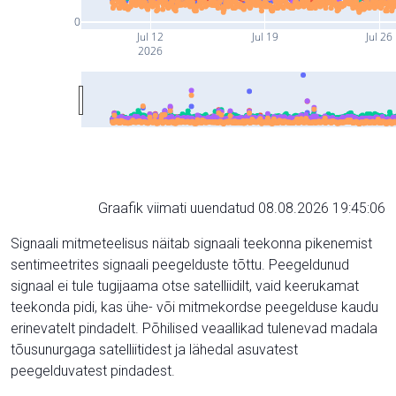
0
Jul 12
Jul 19
Jul 26
2026
Graafik viimati uuendatud 08.08.2026 19:45:06
Signaali mitmeteelisus näitab signaali teekonna pikenemist
sentimeetrites signaali peegelduste tõttu. Peegeldunud
signaal ei tule tugijaama otse satelliidilt, vaid keerukamat
teekonda pidi, kas ühe- või mitmekordse peegelduse kaudu
erinevatelt pindadelt. Põhilised veaallikad tulenevad madala
tõusunurgaga satelliitidest ja lähedal asuvatest
peegelduvatest pindadest.