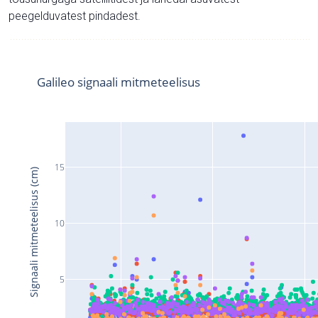
peegelduvatest pindadest.
Galileo signaali mitmeteelisus
15
Signaali mitmeteelisus (cm)
10
5