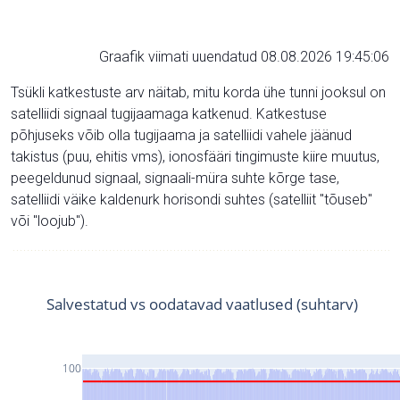
Graafik viimati uuendatud 08.08.2026 19:45:06
Tsükli katkestuste arv näitab, mitu korda ühe tunni jooksul on
satelliidi signaal tugijaamaga katkenud. Katkestuse
põhjuseks võib olla tugijaama ja satelliidi vahele jäänud
takistus (puu, ehitis vms), ionosfääri tingimuste kiire muutus,
peegeldunud signaal, signaali-müra suhte kõrge tase,
satelliidi väike kaldenurk horisondi suhtes (satelliit "tõuseb"
või "loojub").
Salvestatud vs oodatavad vaatlused (suhtarv)
100