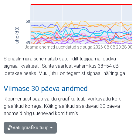
Jaama andmed uuendatud seisuga 2026-08-08 20:28:00
Signaali-müra suhe näitab satelliidilt tugijaama jõudva
signaali kvaliteeti. Suhte väärtust vahemikus 38–54 dB
loetakse heaks. Muul juhul on tegemist signaali häiringuga.
Viimase 30 päeva andmed
Rippmenüüst saab valida graafiku tüübi või kuvada kõik
graafikud korraga. Kõik graafikud sisaldavad 30 päeva
andmeid ning uuenevad kord tunnis.
Vali graafiku tüüp