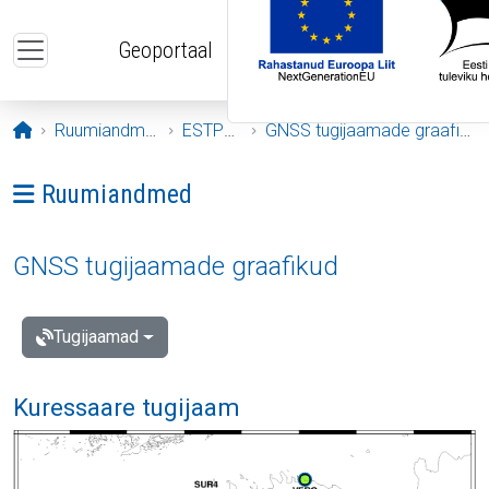
Liigu edasi põhisisu juurde
Geoportaal
Avaleht
Ruumiandmed
ESTPOS
GNSS tugijaamade graafikud
Ava menüü: Ruumiandmed
Ruumiandmed
GNSS tugijaamade graafikud
Tugijaamad
Kuressaare tugijaam