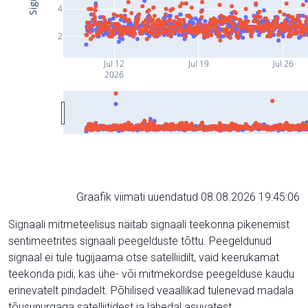
4
2
Jul 12
Jul 19
Jul 26
2026
Graafik viimati uuendatud 08.08.2026 19:45:06
Signaali mitmeteelisus näitab signaali teekonna pikenemist
sentimeetrites signaali peegelduste tõttu. Peegeldunud
signaal ei tule tugijaama otse satelliidilt, vaid keerukamat
teekonda pidi, kas ühe- või mitmekordse peegelduse kaudu
erinevatelt pindadelt. Põhilised veaallikad tulenevad madala
tõusunurgaga satelliitidest ja lähedal asuvatest