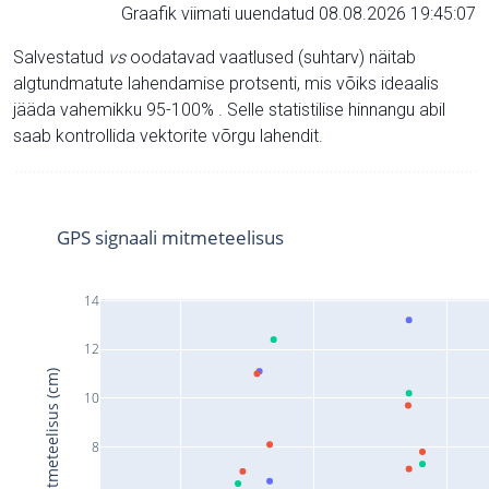
Graafik viimati uuendatud 08.08.2026 19:45:07
Salvestatud
vs
oodatavad vaatlused (suhtarv) näitab
algtundmatute lahendamise protsenti, mis võiks ideaalis
jääda vahemikku 95-100% . Selle statistilise hinnangu abil
saab kontrollida vektorite võrgu lahendit.
GPS signaali mitmeteelisus
14
12
Signaali mitmeteelisus (cm)
10
8