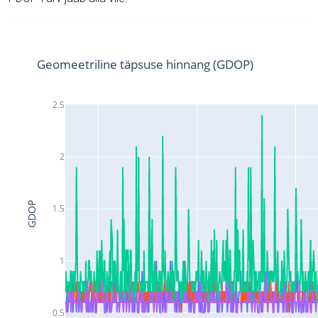
Geomeetriline täpsuse hinnang (GDOP)
2.5
2
GDOP
1.5
1
0.5