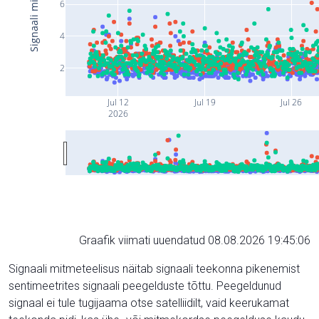
6
4
2
Jul 12
Jul 19
Jul 26
2026
Graafik viimati uuendatud 08.08.2026 19:45:06
Signaali mitmeteelisus näitab signaali teekonna pikenemist
sentimeetrites signaali peegelduste tõttu. Peegeldunud
signaal ei tule tugijaama otse satelliidilt, vaid keerukamat