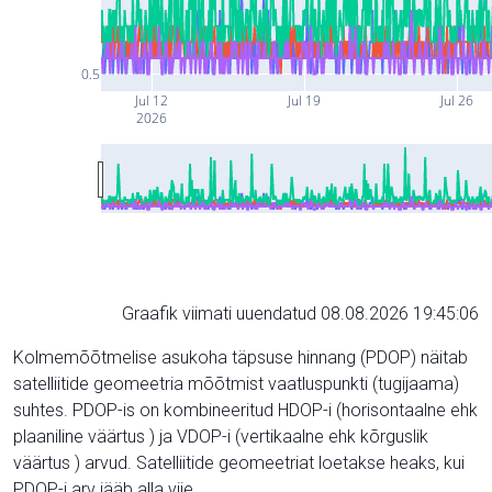
0.5
Jul 12
Jul 19
Jul 26
2026
Graafik viimati uuendatud 08.08.2026 19:45:06
Kolmemõõtmelise asukoha täpsuse hinnang (PDOP) näitab
satelliitide geomeetria mõõtmist vaatluspunkti (tugijaama)
suhtes. PDOP-is on kombineeritud HDOP-i (horisontaalne ehk
plaaniline väärtus ) ja VDOP-i (vertikaalne ehk kõrguslik
väärtus ) arvud. Satelliitide geomeetriat loetakse heaks, kui
PDOP-i arv jääb alla viie.