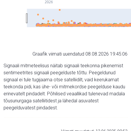
2026
Graafik viimati uuendatud 08.08.2026 19:45:06
Signaali mitmeteelisus näitab signaali teekonna pikenemist
sentimeetrites signaali peegelduste tõttu. Peegeldunud
signaal ei tule tugijaama otse satelliidilt, vaid keerukamat
teekonda pidi, kas ühe- või mitmekordse peegelduse kaudu
erinevatelt pindadelt. Põhilised veaallikad tulenevad madala
tõusunurgaga satelliitidest ja lähedal asuvatest
peegelduvatest pindadest.