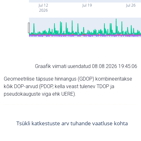
Jul 12
Jul 19
Jul 26
2026
Graafik viimati uuendatud 08.08.2026 19:45:06
Geomeetrilise täpsuse hinnangus (GDOP) kombineeritakse
kõik DOP-arvud (PDOP, kella veast tulenev TDOP ja
pseudokauguste viga ehk UERE).
Tsükli katkestuste arv tuhande vaatluse kohta