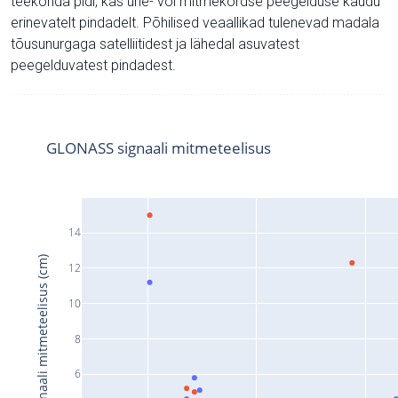
teekonda pidi, kas ühe- või mitmekordse peegelduse kaudu
erinevatelt pindadelt. Põhilised veaallikad tulenevad madala
tõusunurgaga satelliitidest ja lähedal asuvatest
peegelduvatest pindadest.
GLONASS signaali mitmeteelisus
14
Signaali mitmeteelisus (cm)
12
10
8
6