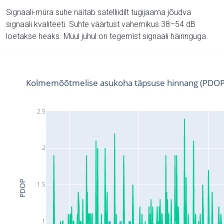
Signaali-müra suhe näitab satelliidilt tugijaama jõudva
signaali kvaliteeti. Suhte väärtust vahemikus 38–54 dB
loetakse heaks. Muul juhul on tegemist signaali häiringuga.
Kolmemõõtmelise asukoha täpsuse hinnang (PDOP
2.5
2
PDOP
1.5
1