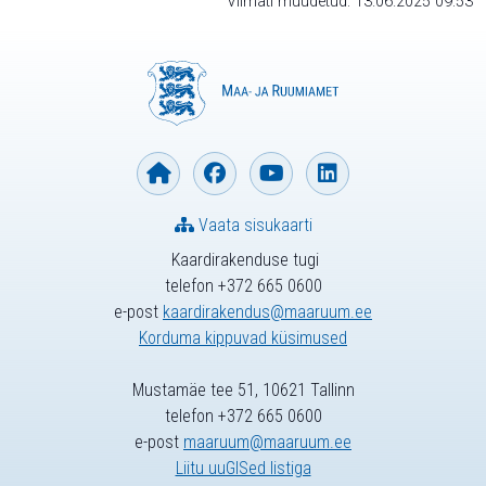
Viimati muudetud: 13.06.2025 09:53
Vaata sisukaarti
Kaardirakenduse tugi
telefon +372 665 0600
e-post
kaardirakendus@maaruum.ee
Korduma kippuvad küsimused
Mustamäe tee 51, 10621 Tallinn
telefon +372 665 0600
e-post
maaruum@maaruum.ee
Liitu uuGISed listiga