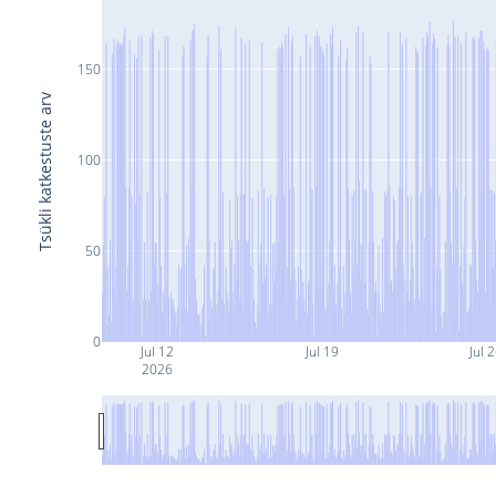
150
Tsükli katkestuste arv
100
50
0
Jul 12
Jul 19
Jul 
2026