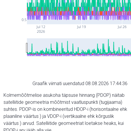
0.5
Jul 12
Jul 19
Jul 26
2026
Graafik viimati uuendatud 08.08.2026 17:44:36
Kolmemõõtmelise asukoha täpsuse hinnang (PDOP) näitab
satelliitide geomeetria mõõtmist vaatluspunkti (tugijaama)
suhtes. PDOP-is on kombineeritud HDOP-i (horisontaalne ehk
plaaniline väärtus ) ja VDOP-i (vertikaalne ehk kõrguslik
väärtus ) arvud. Satelliitide geomeetriat loetakse heaks, kui
PDOP-i arv jääb alla viie.