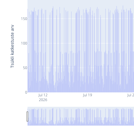
150
Tsükli katkestuste arv
100
50
0
Jul 12
Jul 19
Jul 
2026