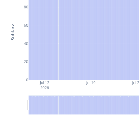
80
60
Suhtarv
40
20
0
Jul 12
Jul 19
Jul 
2026