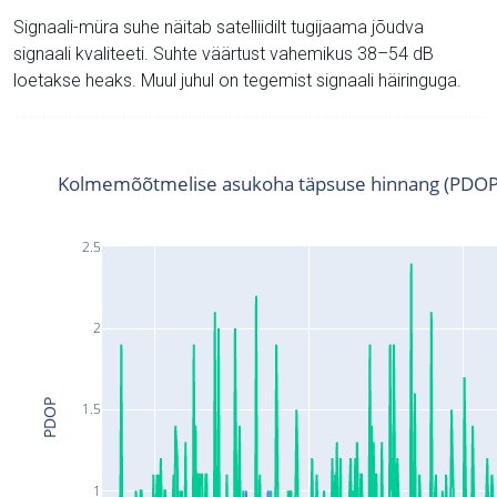
Signaali-müra suhe näitab satelliidilt tugijaama jõudva
signaali kvaliteeti. Suhte väärtust vahemikus 38–54 dB
loetakse heaks. Muul juhul on tegemist signaali häiringuga.
Kolmemõõtmelise asukoha täpsuse hinnang (PDOP
2.5
2
PDOP
1.5
1