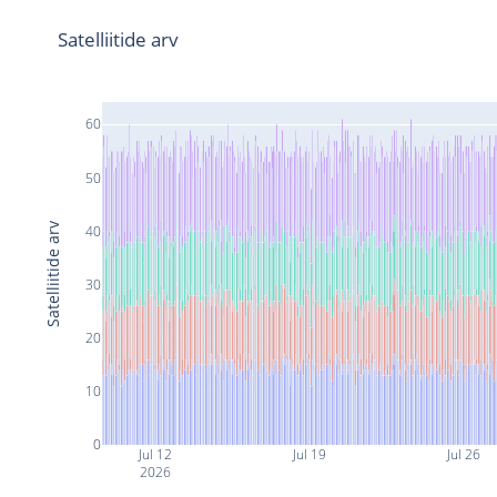
Satelliitide arv
60
50
Satelliitide arv
40
30
20
10
0
Jul 12
Jul 19
Jul 26
2026