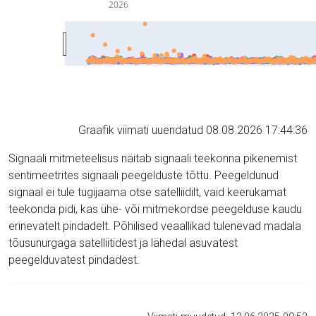
2026
Graafik viimati uuendatud 08.08.2026 17:44:36
Signaali mitmeteelisus näitab signaali teekonna pikenemist
sentimeetrites signaali peegelduste tõttu. Peegeldunud
signaal ei tule tugijaama otse satelliidilt, vaid keerukamat
teekonda pidi, kas ühe- või mitmekordse peegelduse kaudu
erinevatelt pindadelt. Põhilised veaallikad tulenevad madala
tõusunurgaga satelliitidest ja lähedal asuvatest
peegelduvatest pindadest.