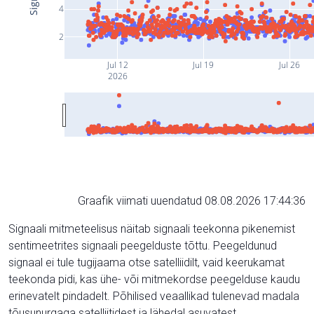
4
2
Jul 12
Jul 19
Jul 26
2026
Graafik viimati uuendatud 08.08.2026 17:44:36
Signaali mitmeteelisus näitab signaali teekonna pikenemist
sentimeetrites signaali peegelduste tõttu. Peegeldunud
signaal ei tule tugijaama otse satelliidilt, vaid keerukamat
teekonda pidi, kas ühe- või mitmekordse peegelduse kaudu
erinevatelt pindadelt. Põhilised veaallikad tulenevad madala
tõusunurgaga satelliitidest ja lähedal asuvatest