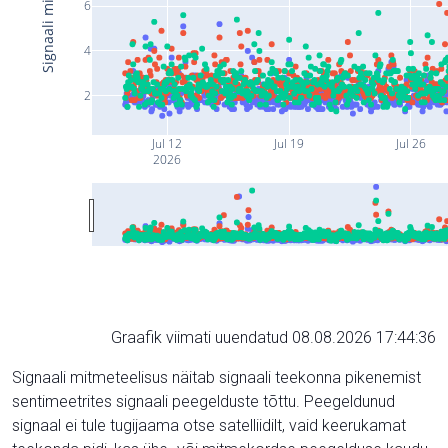
6
4
2
Jul 12
Jul 19
Jul 26
2026
Graafik viimati uuendatud 08.08.2026 17:44:36
Signaali mitmeteelisus näitab signaali teekonna pikenemist
sentimeetrites signaali peegelduste tõttu. Peegeldunud
signaal ei tule tugijaama otse satelliidilt, vaid keerukamat