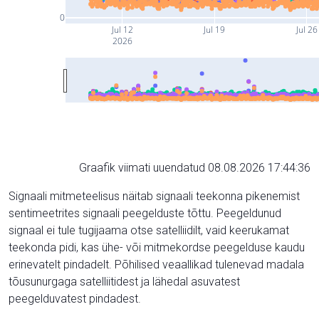
0
Jul 12
Jul 19
Jul 26
2026
Graafik viimati uuendatud 08.08.2026 17:44:36
Signaali mitmeteelisus näitab signaali teekonna pikenemist
sentimeetrites signaali peegelduste tõttu. Peegeldunud
signaal ei tule tugijaama otse satelliidilt, vaid keerukamat
teekonda pidi, kas ühe- või mitmekordse peegelduse kaudu
erinevatelt pindadelt. Põhilised veaallikad tulenevad madala
tõusunurgaga satelliitidest ja lähedal asuvatest
peegelduvatest pindadest.