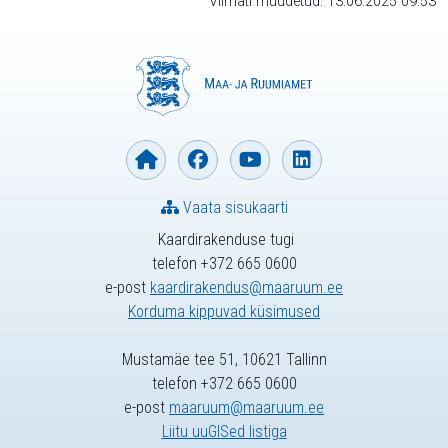
Viimati muudetud: 13.06.2025 09:53
Vaata sisukaarti
Kaardirakenduse tugi
telefon +372 665 0600
e-post
kaardirakendus@maaruum.ee
Korduma kippuvad küsimused
Mustamäe tee 51, 10621 Tallinn
telefon +372 665 0600
e-post
maaruum@maaruum.ee
Liitu uuGISed listiga