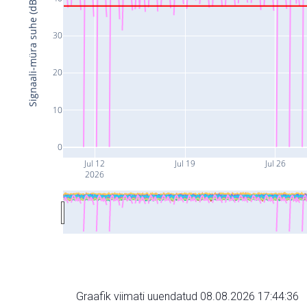
Signaali-müra suhe (dB)
30
20
10
0
Jul 12
Jul 19
Jul 26
2026
Graafik viimati uuendatud 08.08.2026 17:44:36