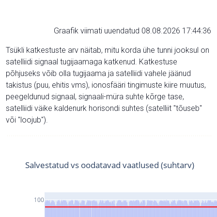
Graafik viimati uuendatud 08.08.2026 17:44:36
Tsükli katkestuste arv näitab, mitu korda ühe tunni jooksul on
satelliidi signaal tugijaamaga katkenud. Katkestuse
põhjuseks võib olla tugijaama ja satelliidi vahele jäänud
takistus (puu, ehitis vms), ionosfääri tingimuste kiire muutus,
peegeldunud signaal, signaali-müra suhte kõrge tase,
satelliidi väike kaldenurk horisondi suhtes (satelliit "tõuseb"
või "loojub").
Salvestatud vs oodatavad vaatlused (suhtarv)
100