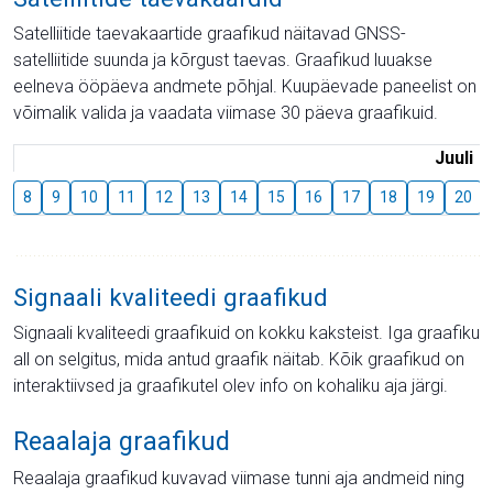
Satelliitide taevakaartide graafikud näitavad GNSS-
satelliitide suunda ja kõrgust taevas. Graafikud luuakse
eelneva ööpäeva andmete põhjal. Kuupäevade paneelist on
võimalik valida ja vaadata viimase 30 päeva graafikuid.
Juuli
8
9
10
11
12
13
14
15
16
17
18
19
20
Signaali kvaliteedi graafikud
Signaali kvaliteedi graafikuid on kokku kaksteist. Iga graafiku
all on selgitus, mida antud graafik näitab. Kõik graafikud on
interaktiivsed ja graafikutel olev info on kohaliku aja järgi.
Reaalaja graafikud
Reaalaja graafikud kuvavad viimase tunni aja andmeid ning