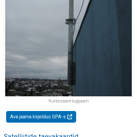
Kuressaare tugijaam
Ava jaama kirjeldus GPA-s
Satelliitide taevakaardid