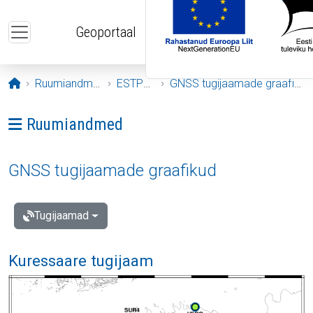
Liigu edasi põhisisu juurde
Geoportaal
Avaleht
Ruumiandmed
ESTPOS
GNSS tugijaamade graafikud
Ava menüü: Ruumiandmed
Ruumiandmed
GNSS tugijaamade graafikud
Tugijaamad
Kuressaare tugijaam