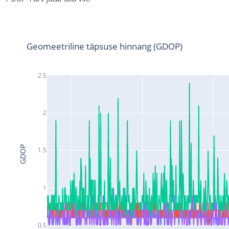
Geomeetriline täpsuse hinnang (GDOP)
2.5
2
GDOP
1.5
1
0.5