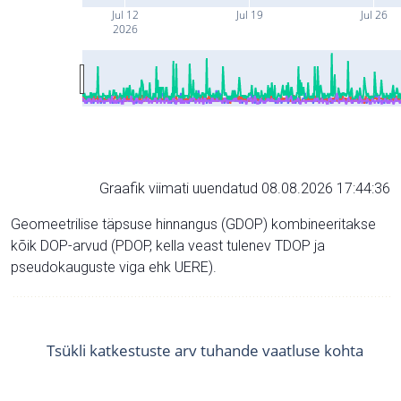
Jul 12
Jul 19
Jul 26
2026
Graafik viimati uuendatud 08.08.2026 17:44:36
Geomeetrilise täpsuse hinnangus (GDOP) kombineeritakse
kõik DOP-arvud (PDOP, kella veast tulenev TDOP ja
pseudokauguste viga ehk UERE).
Tsükli katkestuste arv tuhande vaatluse kohta