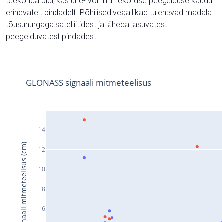
teekonda pidi, kas ühe- või mitmekordse peegelduse kaudu
erinevatelt pindadelt. Põhilised veaallikad tulenevad madala
tõusunurgaga satelliitidest ja lähedal asuvatest
peegelduvatest pindadest.
GLONASS signaali mitmeteelisus
14
Signaali mitmeteelisus (cm)
12
10
8
6