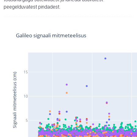
peegelduvatest pindadest.
Galileo signaali mitmeteelisus
15
Signaali mitmeteelisus (cm)
10
5