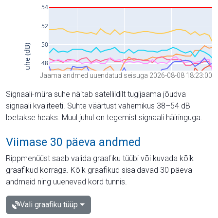
Jaama andmed uuendatud seisuga 2026-08-08 18:23:00
Signaali-müra suhe näitab satelliidilt tugijaama jõudva
signaali kvaliteeti. Suhte väärtust vahemikus 38–54 dB
loetakse heaks. Muul juhul on tegemist signaali häiringuga.
Viimase 30 päeva andmed
Rippmenüüst saab valida graafiku tüübi või kuvada kõik
graafikud korraga. Kõik graafikud sisaldavad 30 päeva
andmeid ning uuenevad kord tunnis.
Vali graafiku tüüp