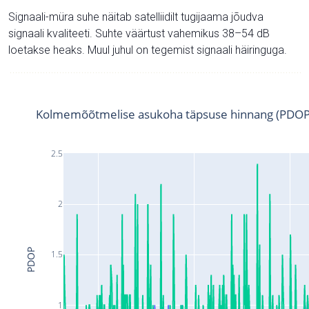
Signaali-müra suhe näitab satelliidilt tugijaama jõudva
signaali kvaliteeti. Suhte väärtust vahemikus 38–54 dB
loetakse heaks. Muul juhul on tegemist signaali häiringuga.
Kolmemõõtmelise asukoha täpsuse hinnang (PDOP
2.5
2
PDOP
1.5
1