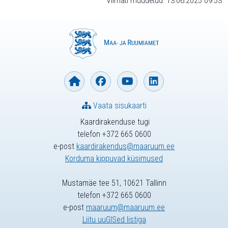
Viimati muudetud: 13.06.2025 09:53
Vaata sisukaarti
Kaardirakenduse tugi
telefon +372 665 0600
e-post
kaardirakendus@maaruum.ee
Korduma kippuvad küsimused
Mustamäe tee 51, 10621 Tallinn
telefon +372 665 0600
e-post
maaruum@maaruum.ee
Liitu uuGISed listiga