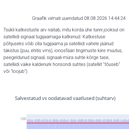
Graafik viimati uuendatud 08.08.2026 14:44:24
Tsükli katkestuste arv näitab, mitu korda ühe tunni jooksul on
satelliidi signaal tugijaamaga katkenud. Katkestuse
põhjuseks võib olla tugijaama ja satelliidi vahele jäänud
takistus (puu, ehitis vms), ionosfääri tingimuste kiire muutus,
peegeldunud signaal, signaali-müra suhte kõrge tase,
satelliidi väike kaldenurk horisondi suhtes (satelliit "tõuseb"
või "loojub").
Salvestatud vs oodatavad vaatlused (suhtarv)
100