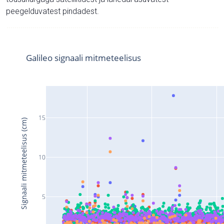
peegelduvatest pindadest.
Galileo signaali mitmeteelisus
15
Signaali mitmeteelisus (cm)
10
5