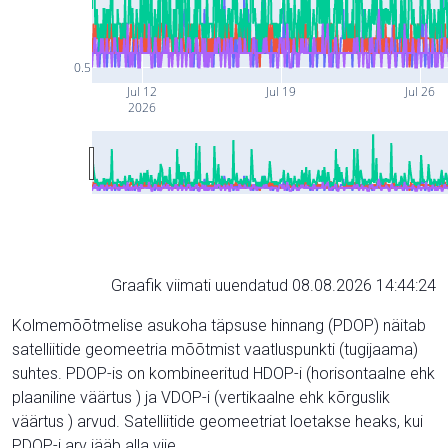
0.5
Jul 12
Jul 19
Jul 26
2026
Graafik viimati uuendatud 08.08.2026 14:44:24
Kolmemõõtmelise asukoha täpsuse hinnang (PDOP) näitab
satelliitide geomeetria mõõtmist vaatluspunkti (tugijaama)
suhtes. PDOP-is on kombineeritud HDOP-i (horisontaalne ehk
plaaniline väärtus ) ja VDOP-i (vertikaalne ehk kõrguslik
väärtus ) arvud. Satelliitide geomeetriat loetakse heaks, kui
PDOP-i arv jääb alla viie.