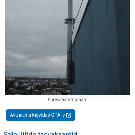
Kuressaare tugijaam
Ava jaama kirjeldus GPA-s
Satelliitide taevakaardid