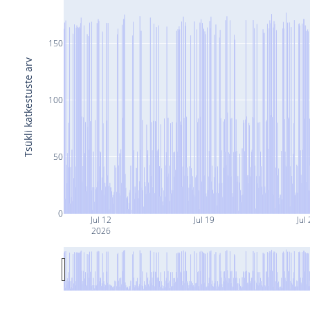
150
Tsükli katkestuste arv
100
50
0
Jul 12
Jul 19
Jul
2026