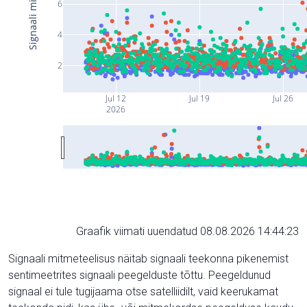
6
4
2
Jul 12
Jul 19
Jul 26
2026
Graafik viimati uuendatud 08.08.2026 14:44:23
Signaali mitmeteelisus näitab signaali teekonna pikenemist
sentimeetrites signaali peegelduste tõttu. Peegeldunud
signaal ei tule tugijaama otse satelliidilt, vaid keerukamat