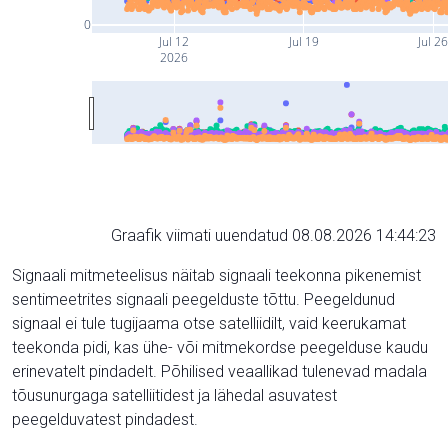
0
Jul 12
Jul 19
Jul 2
2026
Graafik viimati uuendatud 08.08.2026 14:44:23
Signaali mitmeteelisus näitab signaali teekonna pikenemist
sentimeetrites signaali peegelduste tõttu. Peegeldunud
signaal ei tule tugijaama otse satelliidilt, vaid keerukamat
teekonda pidi, kas ühe- või mitmekordse peegelduse kaudu
erinevatelt pindadelt. Põhilised veaallikad tulenevad madala
tõusunurgaga satelliitidest ja lähedal asuvatest
peegelduvatest pindadest.