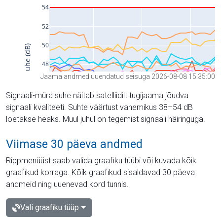
Jaama andmed uuendatud seisuga 2026-08-08 15:35:00
Signaali-müra suhe näitab satelliidilt tugijaama jõudva
signaali kvaliteeti. Suhte väärtust vahemikus 38–54 dB
loetakse heaks. Muul juhul on tegemist signaali häiringuga.
Viimase 30 päeva andmed
Rippmenüüst saab valida graafiku tüübi või kuvada kõik
graafikud korraga. Kõik graafikud sisaldavad 30 päeva
andmeid ning uuenevad kord tunnis.
Vali graafiku tüüp