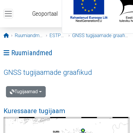
Liigu edasi põhisisu juurde
Geoportaal
Avaleht
Ruumiandmed
ESTPOS
GNSS tugijaamade graafikud
Ava menüü: Ruumiandmed
Ruumiandmed
GNSS tugijaamade graafikud
Tugijaamad
Kuressaare tugijaam