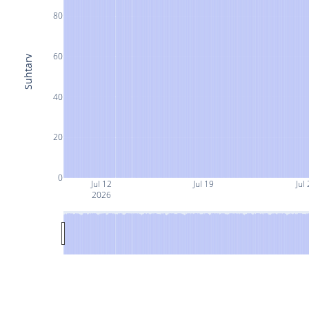
80
60
Suhtarv
40
20
0
Jul 12
Jul 19
Jul
2026