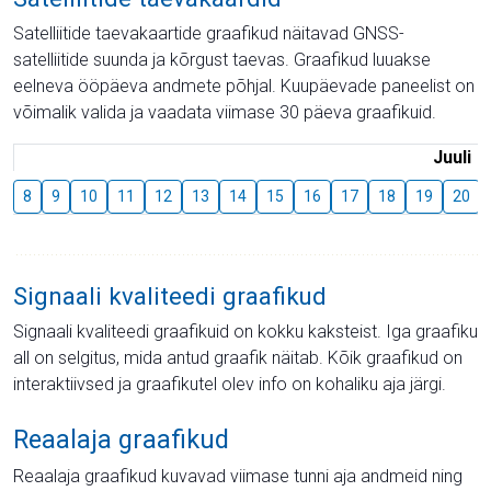
Satelliitide taevakaartide graafikud näitavad GNSS-
satelliitide suunda ja kõrgust taevas. Graafikud luuakse
eelneva ööpäeva andmete põhjal. Kuupäevade paneelist on
võimalik valida ja vaadata viimase 30 päeva graafikuid.
Juuli
8
9
10
11
12
13
14
15
16
17
18
19
20
Signaali kvaliteedi graafikud
Signaali kvaliteedi graafikuid on kokku kaksteist. Iga graafiku
all on selgitus, mida antud graafik näitab. Kõik graafikud on
interaktiivsed ja graafikutel olev info on kohaliku aja järgi.
Reaalaja graafikud
Reaalaja graafikud kuvavad viimase tunni aja andmeid ning