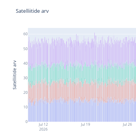
Satelliitide arv
60
50
Satelliitide arv
40
30
20
10
0
Jul 12
Jul 19
Jul 26
2026