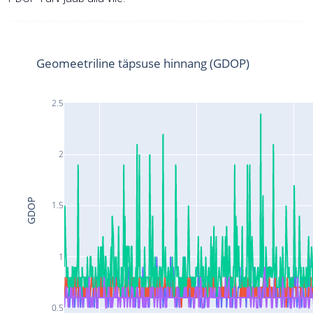
Geomeetriline täpsuse hinnang (GDOP)
2.5
2
GDOP
1.5
1
0.5