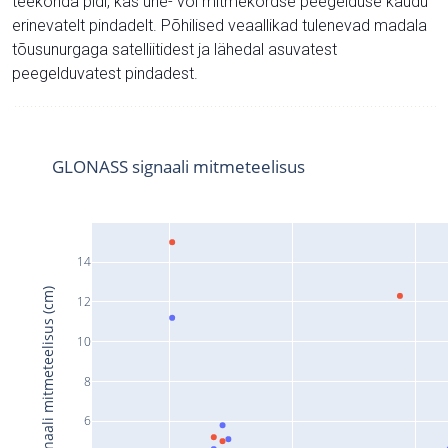
teekonda pidi, kas ühe- või mitmekordse peegelduse kaudu
erinevatelt pindadelt. Põhilised veaallikad tulenevad madala
tõusunurgaga satelliitidest ja lähedal asuvatest
peegelduvatest pindadest.
GLONASS signaali mitmeteelisus
14
Signaali mitmeteelisus (cm)
12
10
8
6