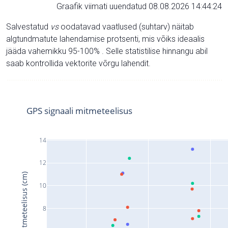
Graafik viimati uuendatud 08.08.2026 14:44:24
Salvestatud
vs
oodatavad vaatlused (suhtarv) näitab
algtundmatute lahendamise protsenti, mis võiks ideaalis
jääda vahemikku 95-100% . Selle statistilise hinnangu abil
saab kontrollida vektorite võrgu lahendit.
GPS signaali mitmeteelisus
14
12
Signaali mitmeteelisus (cm)
10
8