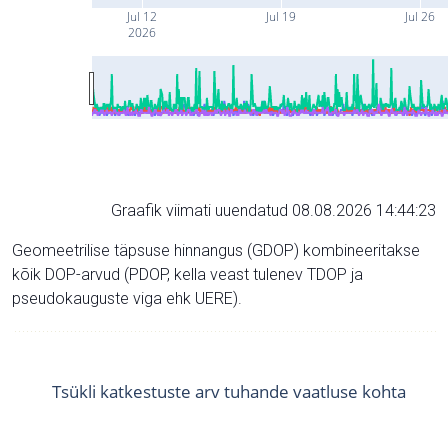
Jul 12
Jul 19
Jul 26
2026
Graafik viimati uuendatud 08.08.2026 14:44:23
Geomeetrilise täpsuse hinnangus (GDOP) kombineeritakse
kõik DOP-arvud (PDOP, kella veast tulenev TDOP ja
pseudokauguste viga ehk UERE).
Tsükli katkestuste arv tuhande vaatluse kohta