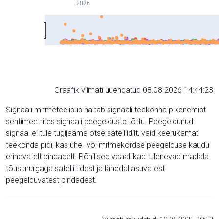
2026
Graafik viimati uuendatud 08.08.2026 14:44:23
Signaali mitmeteelisus näitab signaali teekonna pikenemist
sentimeetrites signaali peegelduste tõttu. Peegeldunud
signaal ei tule tugijaama otse satelliidilt, vaid keerukamat
teekonda pidi, kas ühe- või mitmekordse peegelduse kaudu
erinevatelt pindadelt. Põhilised veaallikad tulenevad madala
tõusunurgaga satelliitidest ja lähedal asuvatest
peegelduvatest pindadest.