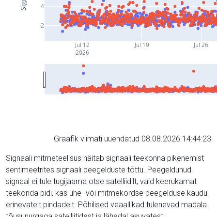
4
2
Jul 12
Jul 19
Jul 26
2026
Graafik viimati uuendatud 08.08.2026 14:44:23
Signaali mitmeteelisus näitab signaali teekonna pikenemist
sentimeetrites signaali peegelduste tõttu. Peegeldunud
signaal ei tule tugijaama otse satelliidilt, vaid keerukamat
teekonda pidi, kas ühe- või mitmekordse peegelduse kaudu
erinevatelt pindadelt. Põhilised veaallikad tulenevad madala
tõusunurgaga satelliitidest ja lähedal asuvatest