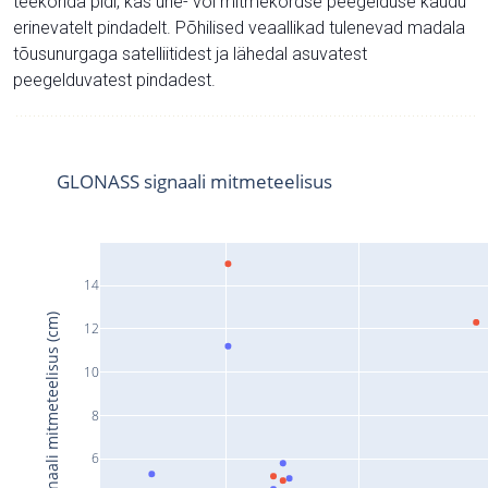
teekonda pidi, kas ühe- või mitmekordse peegelduse kaudu
erinevatelt pindadelt. Põhilised veaallikad tulenevad madala
tõusunurgaga satelliitidest ja lähedal asuvatest
peegelduvatest pindadest.
GLONASS signaali mitmeteelisus
14
Signaali mitmeteelisus (cm)
12
10
8
6