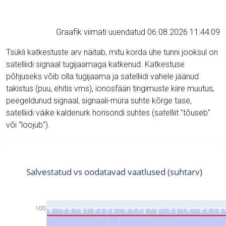
Graafik viimati uuendatud 06.08.2026 11:44:09
Tsükli katkestuste arv näitab, mitu korda ühe tunni jooksul on
satelliidi signaal tugijaamaga katkenud. Katkestuse
põhjuseks võib olla tugijaama ja satelliidi vahele jäänud
takistus (puu, ehitis vms), ionosfääri tingimuste kiire muutus,
peegeldunud signaal, signaali-müra suhte kõrge tase,
satelliidi väike kaldenurk horisondi suhtes (satelliit "tõuseb"
või "loojub").
Salvestatud vs oodatavad vaatlused (suhtarv)
100