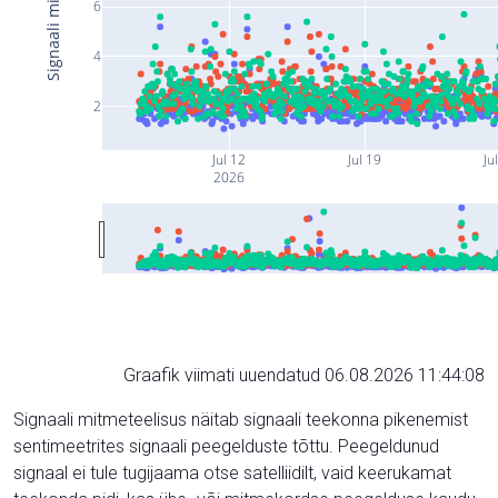
6
4
2
Jul 12
Jul 19
Ju
2026
Graafik viimati uuendatud 06.08.2026 11:44:08
Signaali mitmeteelisus näitab signaali teekonna pikenemist
sentimeetrites signaali peegelduste tõttu. Peegeldunud
signaal ei tule tugijaama otse satelliidilt, vaid keerukamat