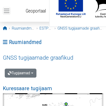
Liigu edasi põhisisu juurde
Geoportaal
Avaleht
Ruumiandmed
ESTPOS
GNSS tugijaamade graafikud
Ava menüü: Ruumiandmed
Ruumiandmed
GNSS tugijaamade graafikud
Tugijaamad
Kuressaare tugijaam