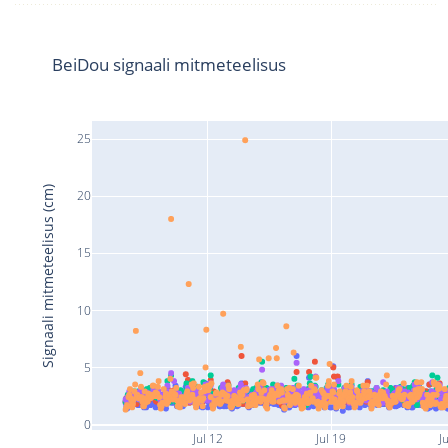
BeiDou signaali mitmeteelisus
25
Signaali mitmeteelisus (cm)
20
15
10
5
0
Jul 12
Jul 19
J