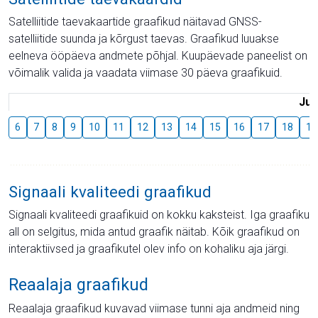
Satelliitide taevakaartide graafikud näitavad GNSS-
satelliitide suunda ja kõrgust taevas. Graafikud luuakse
eelneva ööpäeva andmete põhjal. Kuupäevade paneelist on
võimalik valida ja vaadata viimase 30 päeva graafikuid.
Juu
6
7
8
9
10
11
12
13
14
15
16
17
18
19
Signaali kvaliteedi graafikud
Signaali kvaliteedi graafikuid on kokku kaksteist. Iga graafiku
all on selgitus, mida antud graafik näitab. Kõik graafikud on
interaktiivsed ja graafikutel olev info on kohaliku aja järgi.
Reaalaja graafikud
Reaalaja graafikud kuvavad viimase tunni aja andmeid ning