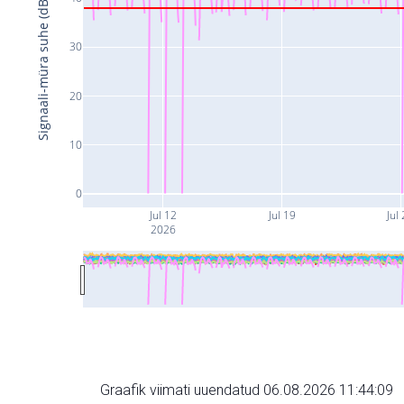
Signaali-müra suhe (dB)
30
20
10
0
Jul 12
Jul 19
Jul
2026
Graafik viimati uuendatud 06.08.2026 11:44:09