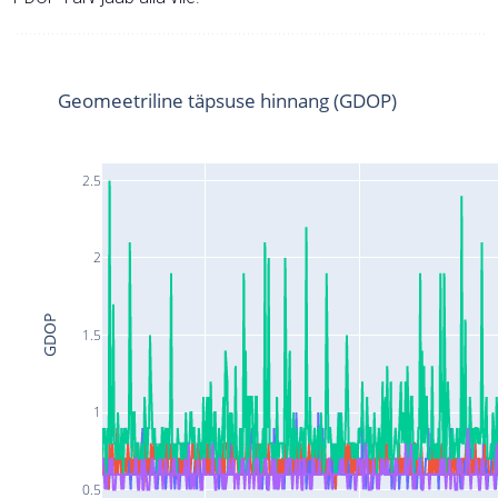
Geomeetriline täpsuse hinnang (GDOP)
2.5
2
GDOP
1.5
1
0.5