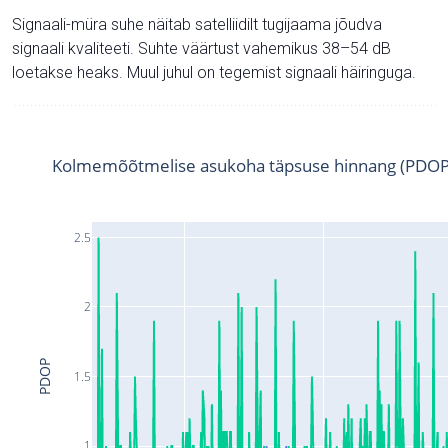
Signaali-müra suhe näitab satelliidilt tugijaama jõudva
signaali kvaliteeti. Suhte väärtust vahemikus 38–54 dB
loetakse heaks. Muul juhul on tegemist signaali häiringuga.
Kolmemõõtmelise asukoha täpsuse hinnang (PDOP
2.5
2
PDOP
1.5
1