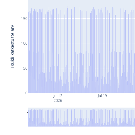
150
Tsükli katkestuste arv
100
50
0
Jul 12
Jul 19
2026