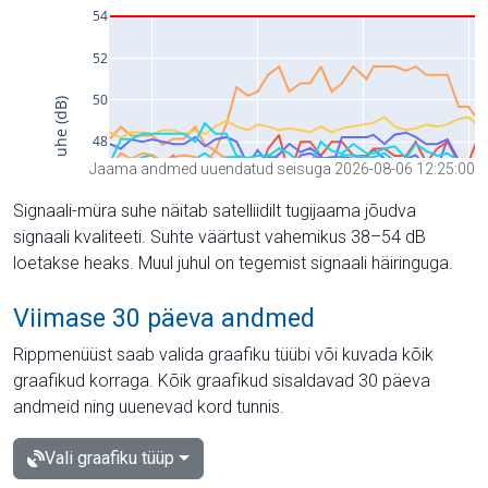
Jaama andmed uuendatud seisuga 2026-08-06 12:25:00
Signaali-müra suhe näitab satelliidilt tugijaama jõudva
signaali kvaliteeti. Suhte väärtust vahemikus 38–54 dB
loetakse heaks. Muul juhul on tegemist signaali häiringuga.
Viimase 30 päeva andmed
Rippmenüüst saab valida graafiku tüübi või kuvada kõik
graafikud korraga. Kõik graafikud sisaldavad 30 päeva
andmeid ning uuenevad kord tunnis.
Vali graafiku tüüp