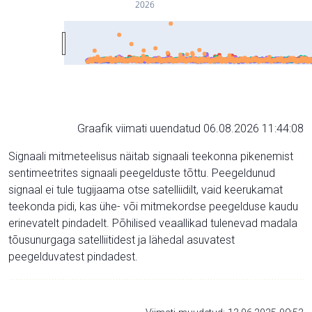
2026
Graafik viimati uuendatud 06.08.2026 11:44:08
Signaali mitmeteelisus näitab signaali teekonna pikenemist
sentimeetrites signaali peegelduste tõttu. Peegeldunud
signaal ei tule tugijaama otse satelliidilt, vaid keerukamat
teekonda pidi, kas ühe- või mitmekordse peegelduse kaudu
erinevatelt pindadelt. Põhilised veaallikad tulenevad madala
tõusunurgaga satelliitidest ja lähedal asuvatest
peegelduvatest pindadest.