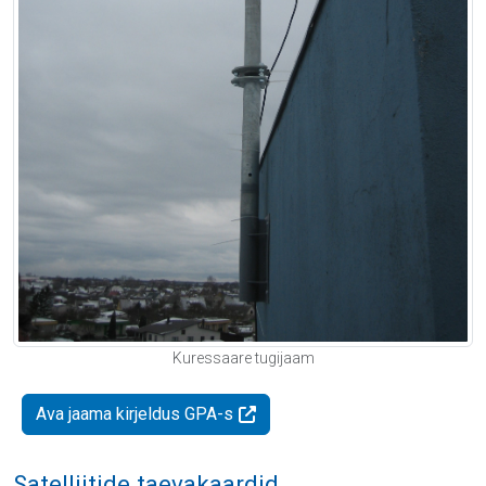
Kuressaare tugijaam
Ava jaama kirjeldus GPA-s
Satelliitide taevakaardid