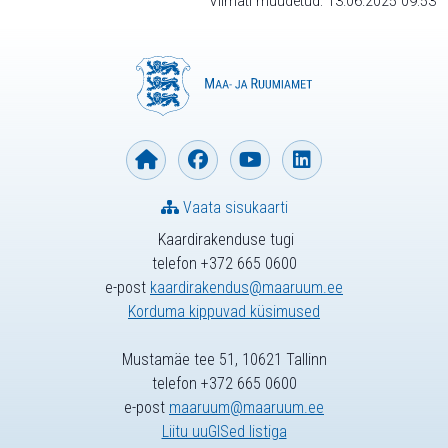
Viimati muudetud: 13.06.2025 09:53
Vaata sisukaarti
Kaardirakenduse tugi
telefon +372 665 0600
e-post
kaardirakendus@maaruum.ee
Korduma kippuvad küsimused
Mustamäe tee 51, 10621 Tallinn
telefon +372 665 0600
e-post
maaruum@maaruum.ee
Liitu uuGISed listiga