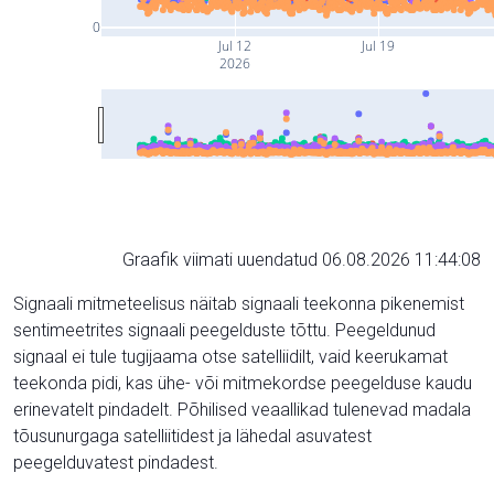
0
Jul 12
Jul 19
2026
Graafik viimati uuendatud 06.08.2026 11:44:08
Signaali mitmeteelisus näitab signaali teekonna pikenemist
sentimeetrites signaali peegelduste tõttu. Peegeldunud
signaal ei tule tugijaama otse satelliidilt, vaid keerukamat
teekonda pidi, kas ühe- või mitmekordse peegelduse kaudu
erinevatelt pindadelt. Põhilised veaallikad tulenevad madala
tõusunurgaga satelliitidest ja lähedal asuvatest
peegelduvatest pindadest.