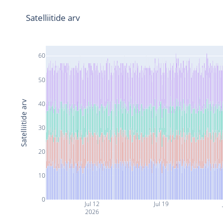
Satelliitide arv
60
50
Satelliitide arv
40
30
20
10
0
Jul 12
Jul 19
2026