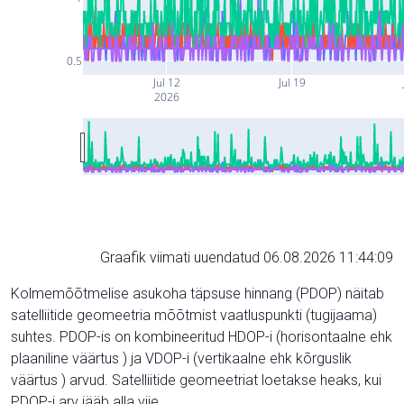
0.5
Jul 12
Jul 19
2026
Graafik viimati uuendatud 06.08.2026 11:44:09
Kolmemõõtmelise asukoha täpsuse hinnang (PDOP) näitab
satelliitide geomeetria mõõtmist vaatluspunkti (tugijaama)
suhtes. PDOP-is on kombineeritud HDOP-i (horisontaalne ehk
plaaniline väärtus ) ja VDOP-i (vertikaalne ehk kõrguslik
väärtus ) arvud. Satelliitide geomeetriat loetakse heaks, kui
PDOP-i arv jääb alla viie.