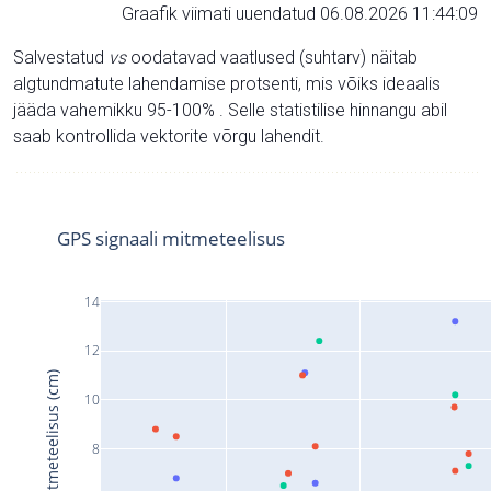
Graafik viimati uuendatud 06.08.2026 11:44:09
Salvestatud
vs
oodatavad vaatlused (suhtarv) näitab
algtundmatute lahendamise protsenti, mis võiks ideaalis
jääda vahemikku 95-100% . Selle statistilise hinnangu abil
saab kontrollida vektorite võrgu lahendit.
GPS signaali mitmeteelisus
14
12
Signaali mitmeteelisus (cm)
10
8