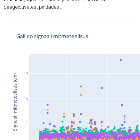
peegelduvatest pindadest.
Galileo signaali mitmeteelisus
15
Signaali mitmeteelisus (cm)
10
5