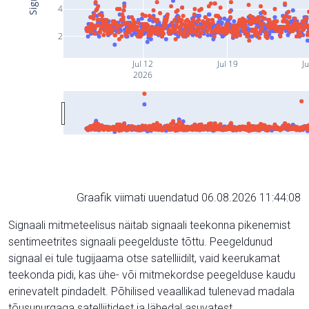
4
2
Jul 12
Jul 19
Ju
2026
Graafik viimati uuendatud 06.08.2026 11:44:08
Signaali mitmeteelisus näitab signaali teekonna pikenemist
sentimeetrites signaali peegelduste tõttu. Peegeldunud
signaal ei tule tugijaama otse satelliidilt, vaid keerukamat
teekonda pidi, kas ühe- või mitmekordse peegelduse kaudu
erinevatelt pindadelt. Põhilised veaallikad tulenevad madala
tõusunurgaga satelliitidest ja lähedal asuvatest