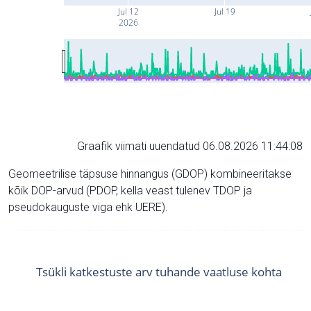
Jul 12
Jul 19
2026
Graafik viimati uuendatud 06.08.2026 11:44:08
Geomeetrilise täpsuse hinnangus (GDOP) kombineeritakse
kõik DOP-arvud (PDOP, kella veast tulenev TDOP ja
pseudokauguste viga ehk UERE).
Tsükli katkestuste arv tuhande vaatluse kohta