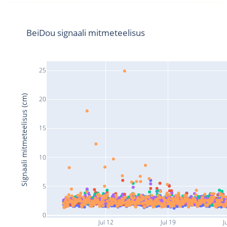
BeiDou signaali mitmeteelisus
25
Signaali mitmeteelisus (cm)
20
15
10
5
0
Jul 12
Jul 19
J