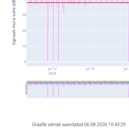
Signaali-müra suhe (dB)
30
20
10
0
Jul 12
Jul 19
Jul
2026
Graafik viimati uuendatud 06.08.2026 10:43:29