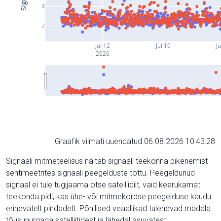
4
2
Jul 12
Jul 19
Ju
2026
Graafik viimati uuendatud 06.08.2026 10:43:28
Signaali mitmeteelisus näitab signaali teekonna pikenemist
sentimeetrites signaali peegelduste tõttu. Peegeldunud
signaal ei tule tugijaama otse satelliidilt, vaid keerukamat
teekonda pidi, kas ühe- või mitmekordse peegelduse kaudu
erinevatelt pindadelt. Põhilised veaallikad tulenevad madala
tõusunurgaga satelliitidest ja lähedal asuvatest