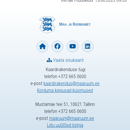
Viimati muudetud: 13.06.2025 09:53
Vaata sisukaarti
Kaardirakenduse tugi
telefon +372 665 0600
e-post
kaardirakendus@maaruum.ee
Korduma kippuvad küsimused
Mustamäe tee 51, 10621 Tallinn
telefon +372 665 0600
e-post
maaruum@maaruum.ee
Liitu uuGISed listiga