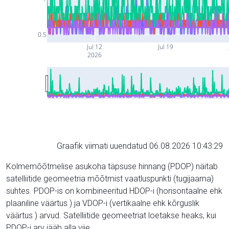
0.5
Jul 12
Jul 19
2026
Graafik viimati uuendatud 06.08.2026 10:43:29
Kolmemõõtmelise asukoha täpsuse hinnang (PDOP) näitab
satelliitide geomeetria mõõtmist vaatluspunkti (tugijaama)
suhtes. PDOP-is on kombineeritud HDOP-i (horisontaalne ehk
plaaniline väärtus ) ja VDOP-i (vertikaalne ehk kõrguslik
väärtus ) arvud. Satelliitide geomeetriat loetakse heaks, kui
PDOP-i arv jääb alla viie.