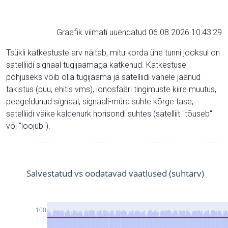
Graafik viimati uuendatud 06.08.2026 10:43:29
Tsükli katkestuste arv näitab, mitu korda ühe tunni jooksul on
satelliidi signaal tugijaamaga katkenud. Katkestuse
põhjuseks võib olla tugijaama ja satelliidi vahele jäänud
takistus (puu, ehitis vms), ionosfääri tingimuste kiire muutus,
peegeldunud signaal, signaali-müra suhte kõrge tase,
satelliidi väike kaldenurk horisondi suhtes (satelliit "tõuseb"
või "loojub").
Salvestatud vs oodatavad vaatlused (suhtarv)
100