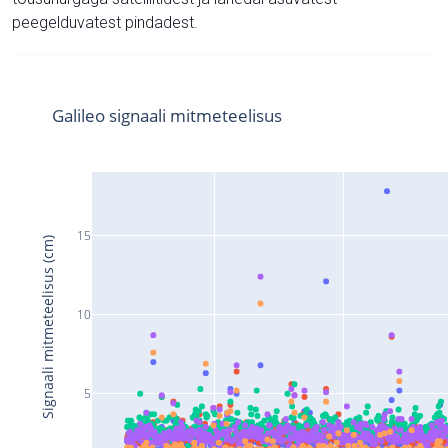
peegelduvatest pindadest.
Galileo signaali mitmeteelisus
15
Signaali mitmeteelisus (cm)
10
5