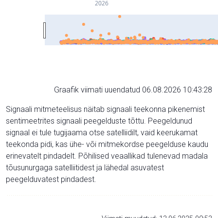
2026
Graafik viimati uuendatud 06.08.2026 10:43:28
Signaali mitmeteelisus näitab signaali teekonna pikenemist
sentimeetrites signaali peegelduste tõttu. Peegeldunud
signaal ei tule tugijaama otse satelliidilt, vaid keerukamat
teekonda pidi, kas ühe- või mitmekordse peegelduse kaudu
erinevatelt pindadelt. Põhilised veaallikad tulenevad madala
tõusunurgaga satelliitidest ja lähedal asuvatest
peegelduvatest pindadest.