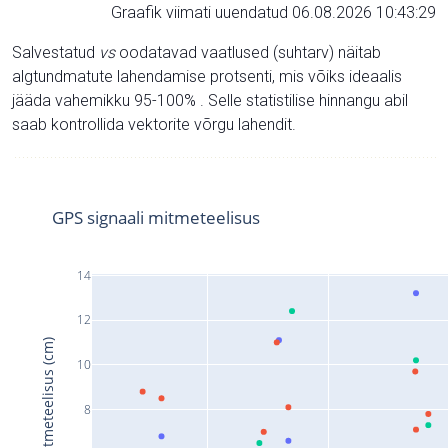
Graafik viimati uuendatud 06.08.2026 10:43:29
Salvestatud
vs
oodatavad vaatlused (suhtarv) näitab
algtundmatute lahendamise protsenti, mis võiks ideaalis
jääda vahemikku 95-100% . Selle statistilise hinnangu abil
saab kontrollida vektorite võrgu lahendit.
GPS signaali mitmeteelisus
14
12
Signaali mitmeteelisus (cm)
10
8