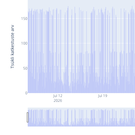
150
Tsükli katkestuste arv
100
50
0
Jul 12
Jul 19
2026