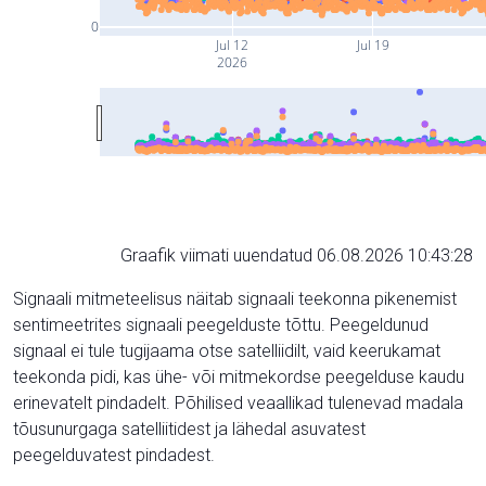
0
Jul 12
Jul 19
2026
Graafik viimati uuendatud 06.08.2026 10:43:28
Signaali mitmeteelisus näitab signaali teekonna pikenemist
sentimeetrites signaali peegelduste tõttu. Peegeldunud
signaal ei tule tugijaama otse satelliidilt, vaid keerukamat
teekonda pidi, kas ühe- või mitmekordse peegelduse kaudu
erinevatelt pindadelt. Põhilised veaallikad tulenevad madala
tõusunurgaga satelliitidest ja lähedal asuvatest
peegelduvatest pindadest.