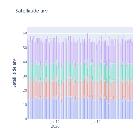
Satelliitide arv
60
50
Satelliitide arv
40
30
20
10
0
Jul 12
Jul 19
2026