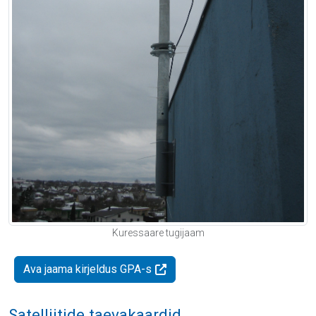
Kuressaare tugijaam
Ava jaama kirjeldus GPA-s
Satelliitide taevakaardid