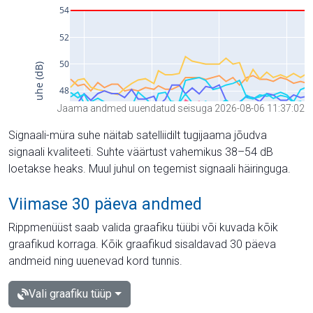
Jaama andmed uuendatud seisuga 2026-08-06 11:37:02
Signaali-müra suhe näitab satelliidilt tugijaama jõudva
signaali kvaliteeti. Suhte väärtust vahemikus 38–54 dB
loetakse heaks. Muul juhul on tegemist signaali häiringuga.
Viimase 30 päeva andmed
Rippmenüüst saab valida graafiku tüübi või kuvada kõik
graafikud korraga. Kõik graafikud sisaldavad 30 päeva
andmeid ning uuenevad kord tunnis.
Vali graafiku tüüp