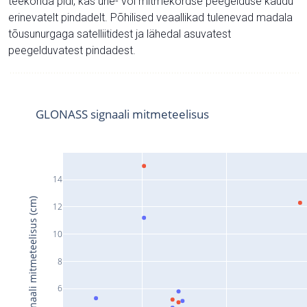
teekonda pidi, kas ühe- või mitmekordse peegelduse kaudu
erinevatelt pindadelt. Põhilised veaallikad tulenevad madala
tõusunurgaga satelliitidest ja lähedal asuvatest
peegelduvatest pindadest.
GLONASS signaali mitmeteelisus
14
Signaali mitmeteelisus (cm)
12
10
8
6