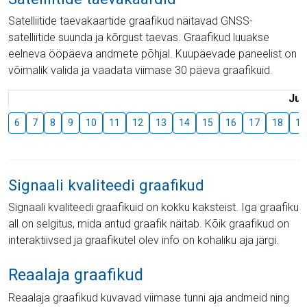
Satelliitide taevakaartide graafikud näitavad GNSS-
satelliitide suunda ja kõrgust taevas. Graafikud luuakse
eelneva ööpäeva andmete põhjal. Kuupäevade paneelist on
võimalik valida ja vaadata viimase 30 päeva graafikuid.
Juu
6
7
8
9
10
11
12
13
14
15
16
17
18
19
Signaali kvaliteedi graafikud
Signaali kvaliteedi graafikuid on kokku kaksteist. Iga graafiku
all on selgitus, mida antud graafik näitab. Kõik graafikud on
interaktiivsed ja graafikutel olev info on kohaliku aja järgi.
Reaalaja graafikud
Reaalaja graafikud kuvavad viimase tunni aja andmeid ning