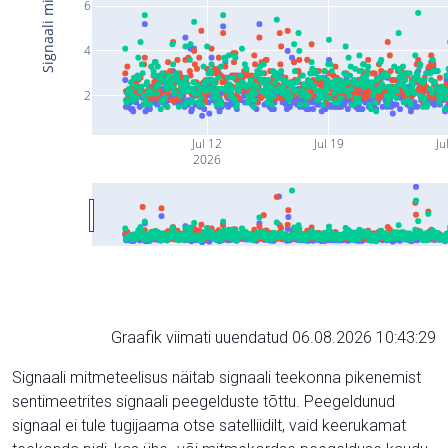
6
4
2
Jul 12
Jul 19
Ju
2026
Graafik viimati uuendatud 06.08.2026 10:43:29
Signaali mitmeteelisus näitab signaali teekonna pikenemist
sentimeetrites signaali peegelduste tõttu. Peegeldunud
signaal ei tule tugijaama otse satelliidilt, vaid keerukamat