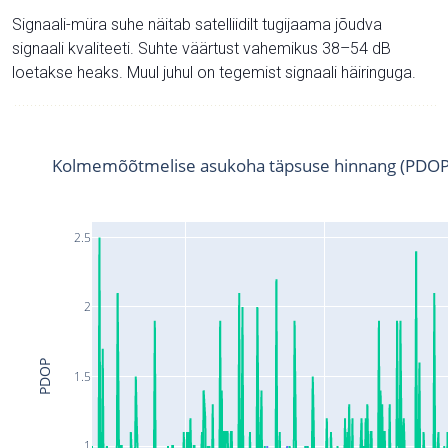
Signaali-müra suhe näitab satelliidilt tugijaama jõudva
signaali kvaliteeti. Suhte väärtust vahemikus 38–54 dB
loetakse heaks. Muul juhul on tegemist signaali häiringuga.
Kolmemõõtmelise asukoha täpsuse hinnang (PDOP
2.5
2
PDOP
1.5
1