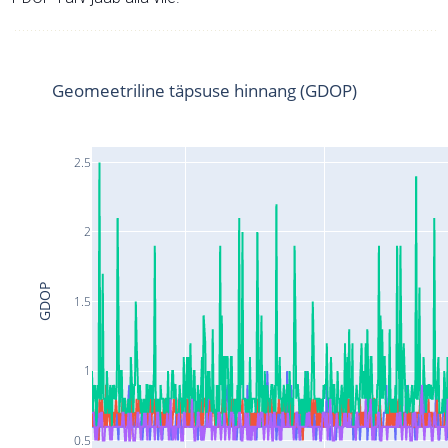
Geomeetriline täpsuse hinnang (GDOP)
2.5
2
GDOP
1.5
1
0.5