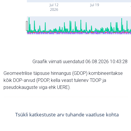
Jul 12
Jul 19
2026
Graafik viimati uuendatud 06.08.2026 10:43:28
Geomeetrilise täpsuse hinnangus (GDOP) kombineeritakse
kõik DOP-arvud (PDOP, kella veast tulenev TDOP ja
pseudokauguste viga ehk UERE).
Tsükli katkestuste arv tuhande vaatluse kohta