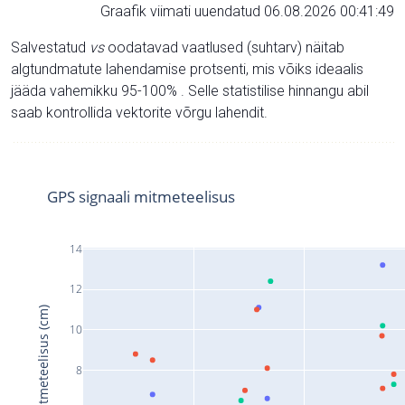
Graafik viimati uuendatud 06.08.2026 00:41:49
Salvestatud
vs
oodatavad vaatlused (suhtarv) näitab
algtundmatute lahendamise protsenti, mis võiks ideaalis
jääda vahemikku 95-100% . Selle statistilise hinnangu abil
saab kontrollida vektorite võrgu lahendit.
GPS signaali mitmeteelisus
14
12
Signaali mitmeteelisus (cm)
10
8