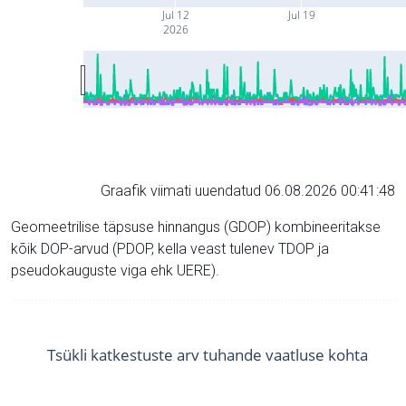
Jul 12
Jul 19
2026
Graafik viimati uuendatud 06.08.2026 00:41:48
Geomeetrilise täpsuse hinnangus (GDOP) kombineeritakse
kõik DOP-arvud (PDOP, kella veast tulenev TDOP ja
pseudokauguste viga ehk UERE).
Tsükli katkestuste arv tuhande vaatluse kohta