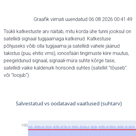
Graafik viimati uuendatud 06.08.2026 00:41:49
Tsükli katkestuste arv näitab, mitu korda ühe tunni jooksul on
satelliidi signaal tugijaamaga katkenud. Katkestuse
põhjuseks võib olla tugijaama ja satelliidi vahele jäänud
takistus (puu, ehitis vms), ionosfääri tingimuste kiire muutus,
peegeldunud signaal, signaali-müra suhte kõrge tase,
satelliidi väike kaldenurk horisondi suhtes (satelliit "tõuseb"
või "loojub").
Salvestatud vs oodatavad vaatlused (suhtarv)
100