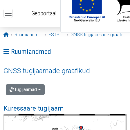
Liigu edasi põhisisu juurde
Geoportaal
Avaleht
Ruumiandmed
ESTPOS
GNSS tugijaamade graafikud
Ava menüü: Ruumiandmed
Ruumiandmed
GNSS tugijaamade graafikud
Tugijaamad
Kuressaare tugijaam