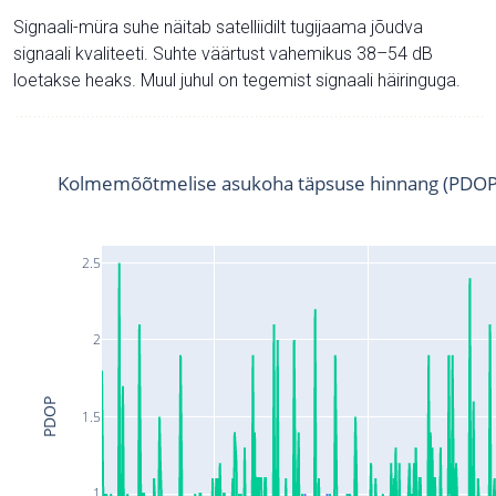
Signaali-müra suhe näitab satelliidilt tugijaama jõudva
signaali kvaliteeti. Suhte väärtust vahemikus 38–54 dB
loetakse heaks. Muul juhul on tegemist signaali häiringuga.
Kolmemõõtmelise asukoha täpsuse hinnang (PDOP
2.5
2
PDOP
1.5
1