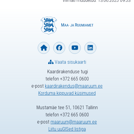
Viimati muudetud: 13.06.2025 09:53
Vaata sisukaarti
Kaardirakenduse tugi
telefon +372 665 0600
e-post
kaardirakendus@maaruum.ee
Korduma kippuvad küsimused
Mustamäe tee 51, 10621 Tallinn
telefon +372 665 0600
e-post
maaruum@maaruum.ee
Liitu uuGISed listiga