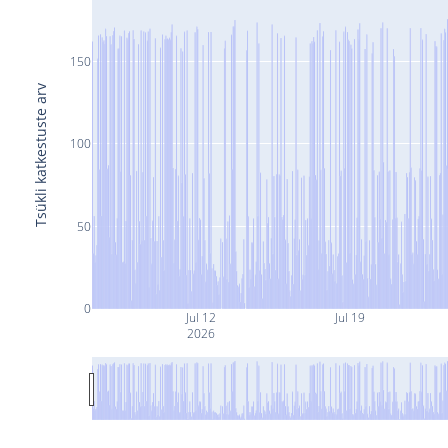
150
Tsükli katkestuste arv
100
50
0
Jul 12
Jul 19
2026