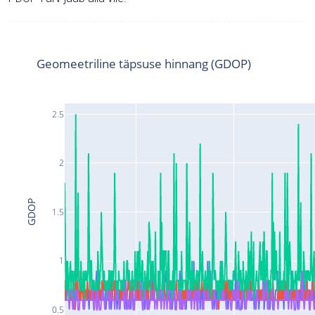
Geomeetriline täpsuse hinnang (GDOP)
2.5
2
GDOP
1.5
1
0.5