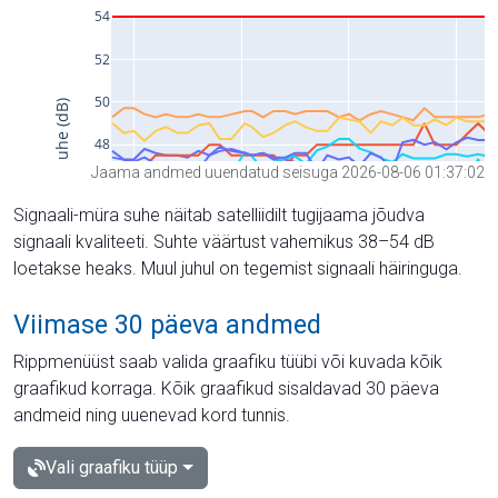
Jaama andmed uuendatud seisuga 2026-08-06 01:37:02
Signaali-müra suhe näitab satelliidilt tugijaama jõudva
signaali kvaliteeti. Suhte väärtust vahemikus 38–54 dB
loetakse heaks. Muul juhul on tegemist signaali häiringuga.
Viimase 30 päeva andmed
Rippmenüüst saab valida graafiku tüübi või kuvada kõik
graafikud korraga. Kõik graafikud sisaldavad 30 päeva
andmeid ning uuenevad kord tunnis.
Vali graafiku tüüp