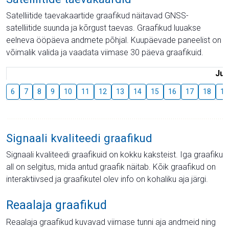
Satelliitide taevakaartide graafikud näitavad GNSS-
satelliitide suunda ja kõrgust taevas. Graafikud luuakse
eelneva ööpäeva andmete põhjal. Kuupäevade paneelist on
võimalik valida ja vaadata viimase 30 päeva graafikuid.
Juu
6
7
8
9
10
11
12
13
14
15
16
17
18
19
Signaali kvaliteedi graafikud
Signaali kvaliteedi graafikuid on kokku kaksteist. Iga graafiku
all on selgitus, mida antud graafik näitab. Kõik graafikud on
interaktiivsed ja graafikutel olev info on kohaliku aja järgi.
Reaalaja graafikud
Reaalaja graafikud kuvavad viimase tunni aja andmeid ning