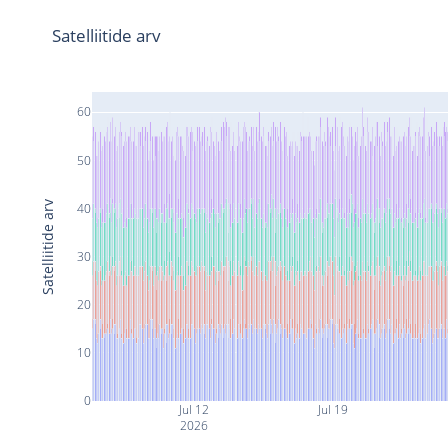
Satelliitide arv
60
50
Satelliitide arv
40
30
20
10
0
Jul 12
Jul 19
2026