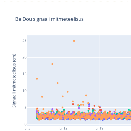
BeiDou signaali mitmeteelisus
25
Signaali mitmeteelisus (cm)
20
15
10
5
0
Jul 5
Jul 12
Jul 19