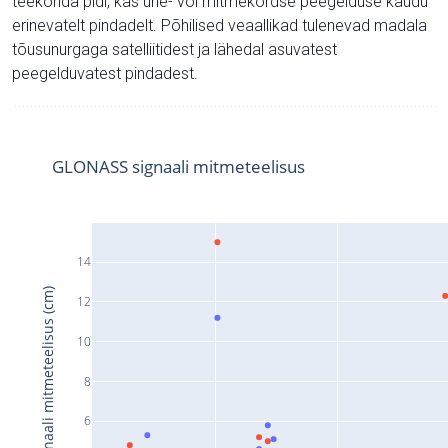
teekonda pidi, kas ühe- või mitmekordse peegelduse kaudu
erinevatelt pindadelt. Põhilised veaallikad tulenevad madala
tõusunurgaga satelliitidest ja lähedal asuvatest
peegelduvatest pindadest.
GLONASS signaali mitmeteelisus
14
Signaali mitmeteelisus (cm)
12
10
8
6