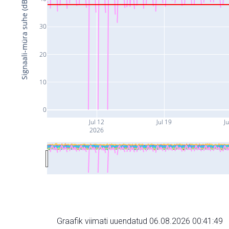
Signaali-müra suhe (dB)
30
20
10
0
Jul 12
Jul 19
Ju
2026
Graafik viimati uuendatud 06.08.2026 00:41:49