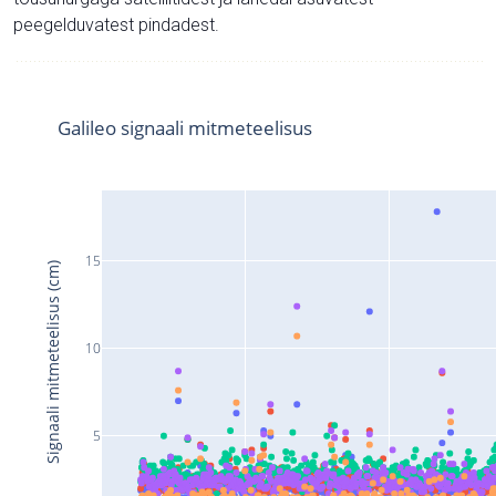
peegelduvatest pindadest.
Galileo signaali mitmeteelisus
15
Signaali mitmeteelisus (cm)
10
5