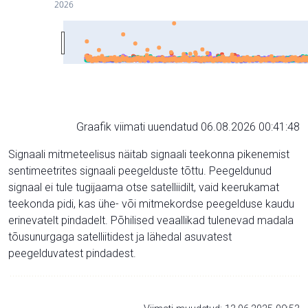
2026
Graafik viimati uuendatud 06.08.2026 00:41:48
Signaali mitmeteelisus näitab signaali teekonna pikenemist
sentimeetrites signaali peegelduste tõttu. Peegeldunud
signaal ei tule tugijaama otse satelliidilt, vaid keerukamat
teekonda pidi, kas ühe- või mitmekordse peegelduse kaudu
erinevatelt pindadelt. Põhilised veaallikad tulenevad madala
tõusunurgaga satelliitidest ja lähedal asuvatest
peegelduvatest pindadest.