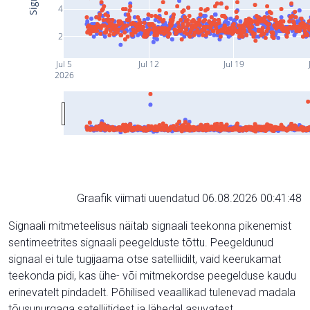
4
2
Jul 5
Jul 12
Jul 19
2026
Graafik viimati uuendatud 06.08.2026 00:41:48
Signaali mitmeteelisus näitab signaali teekonna pikenemist
sentimeetrites signaali peegelduste tõttu. Peegeldunud
signaal ei tule tugijaama otse satelliidilt, vaid keerukamat
teekonda pidi, kas ühe- või mitmekordse peegelduse kaudu
erinevatelt pindadelt. Põhilised veaallikad tulenevad madala
tõusunurgaga satelliitidest ja lähedal asuvatest