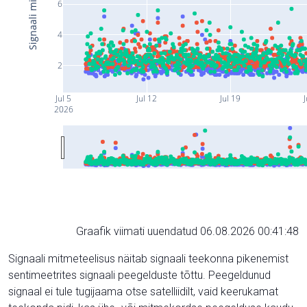
6
4
2
Jul 5
Jul 12
Jul 19
J
2026
Graafik viimati uuendatud 06.08.2026 00:41:48
Signaali mitmeteelisus näitab signaali teekonna pikenemist
sentimeetrites signaali peegelduste tõttu. Peegeldunud
signaal ei tule tugijaama otse satelliidilt, vaid keerukamat