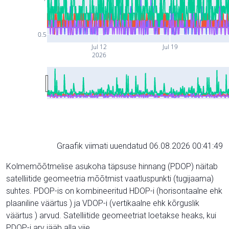
0.5
Jul 12
Jul 19
2026
Graafik viimati uuendatud 06.08.2026 00:41:49
Kolmemõõtmelise asukoha täpsuse hinnang (PDOP) näitab
satelliitide geomeetria mõõtmist vaatluspunkti (tugijaama)
suhtes. PDOP-is on kombineeritud HDOP-i (horisontaalne ehk
plaaniline väärtus ) ja VDOP-i (vertikaalne ehk kõrguslik
väärtus ) arvud. Satelliitide geomeetriat loetakse heaks, kui
PDOP-i arv jääb alla viie.