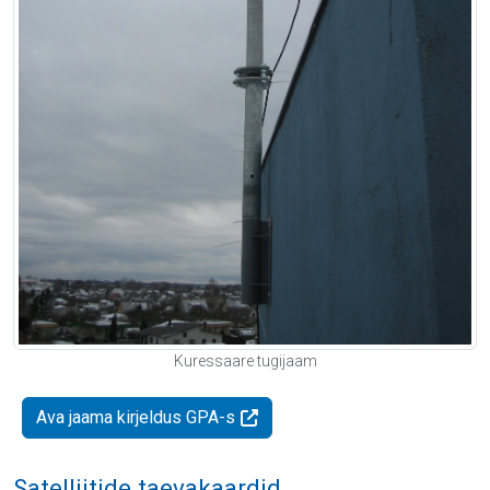
Kuressaare tugijaam
Ava jaama kirjeldus GPA-s
Satelliitide taevakaardid