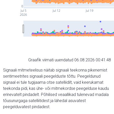
0
Jul 5
Jul 12
Jul 19
2026
Graafik viimati uuendatud 06.08.2026 00:41:48
Signaali mitmeteelisus näitab signaali teekonna pikenemist
sentimeetrites signaali peegelduste tõttu. Peegeldunud
signaal ei tule tugijaama otse satelliidilt, vaid keerukamat
teekonda pidi, kas ühe- või mitmekordse peegelduse kaudu
erinevatelt pindadelt. Põhilised veaallikad tulenevad madala
tõusunurgaga satelliitidest ja lähedal asuvatest
peegelduvatest pindadest.