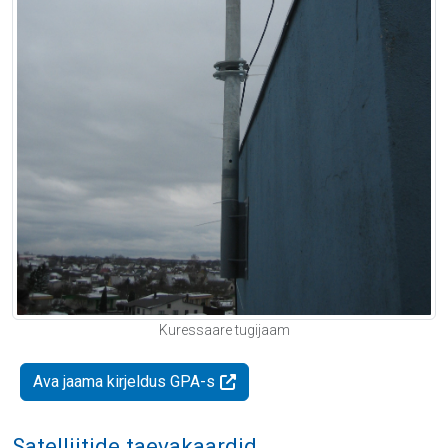
Kuressaare tugijaam
Ava jaama kirjeldus GPA-s
Satelliitide taevakaardid