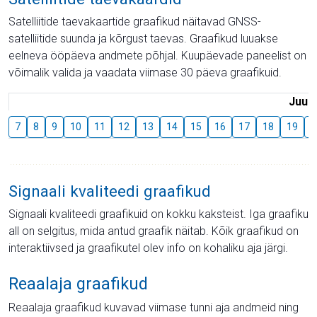
Satelliitide taevakaartide graafikud näitavad GNSS-
satelliitide suunda ja kõrgust taevas. Graafikud luuakse
eelneva ööpäeva andmete põhjal. Kuupäevade paneelist on
võimalik valida ja vaadata viimase 30 päeva graafikuid.
Juuli
7
8
9
10
11
12
13
14
15
16
17
18
19
2
Signaali kvaliteedi graafikud
Signaali kvaliteedi graafikuid on kokku kaksteist. Iga graafiku
all on selgitus, mida antud graafik näitab. Kõik graafikud on
interaktiivsed ja graafikutel olev info on kohaliku aja järgi.
Reaalaja graafikud
Reaalaja graafikud kuvavad viimase tunni aja andmeid ning