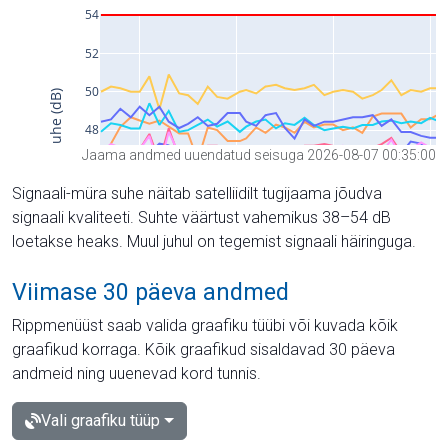
Jaama andmed uuendatud seisuga 2026-08-07 00:35:00
Signaali-müra suhe näitab satelliidilt tugijaama jõudva
signaali kvaliteeti. Suhte väärtust vahemikus 38–54 dB
loetakse heaks. Muul juhul on tegemist signaali häiringuga.
Viimase 30 päeva andmed
Rippmenüüst saab valida graafiku tüübi või kuvada kõik
graafikud korraga. Kõik graafikud sisaldavad 30 päeva
andmeid ning uuenevad kord tunnis.
Vali graafiku tüüp