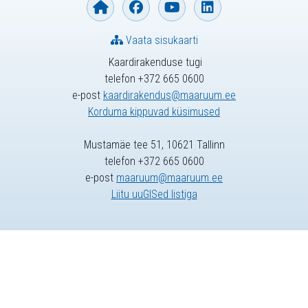
Vaata sisukaarti
Kaardirakenduse tugi
telefon +372 665 0600
e-post
kaardirakendus@maaruum.ee
Korduma kippuvad küsimused
Mustamäe tee 51, 10621 Tallinn
telefon +372 665 0600
e-post
maaruum@maaruum.ee
Liitu uuGISed listiga