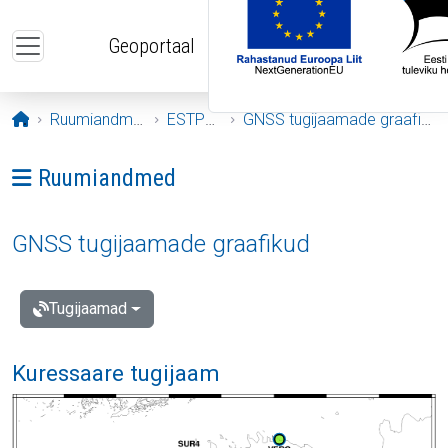
Liigu edasi põhisisu juurde
Geoportaal
Avaleht
Ruumiandmed
ESTPOS
GNSS tugijaamade graafikud
Ava menüü: Ruumiandmed
Ruumiandmed
GNSS tugijaamade graafikud
Tugijaamad
Kuressaare tugijaam