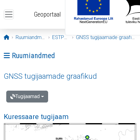
Liigu edasi põhisisu juurde
Geoportaal
Avaleht
Ruumiandmed
ESTPOS
GNSS tugijaamade graafikud
Ava menüü: Ruumiandmed
Ruumiandmed
GNSS tugijaamade graafikud
Tugijaamad
Kuressaare tugijaam