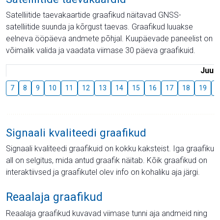
Satelliitide taevakaartide graafikud näitavad GNSS-
satelliitide suunda ja kõrgust taevas. Graafikud luuakse
eelneva ööpäeva andmete põhjal. Kuupäevade paneelist on
võimalik valida ja vaadata viimase 30 päeva graafikuid.
Juuli
7
8
9
10
11
12
13
14
15
16
17
18
19
2
Signaali kvaliteedi graafikud
Signaali kvaliteedi graafikuid on kokku kaksteist. Iga graafiku
all on selgitus, mida antud graafik näitab. Kõik graafikud on
interaktiivsed ja graafikutel olev info on kohaliku aja järgi.
Reaalaja graafikud
Reaalaja graafikud kuvavad viimase tunni aja andmeid ning