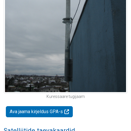
Kuressaare tugijaam
Ava jaama kirjeldus GPA-s
Satelliitide taevakaardid