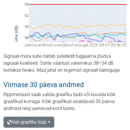
Jaama andmed uuendatud seisuga 2026-08-07 00:46:00
Signaali-müra suhe näitab satelliidilt tugijaama jõudva
signaali kvaliteeti. Suhte väärtust vahemikus 38–54 dB
loetakse heaks. Muul juhul on tegemist signaali häiringuga.
Viimase 30 päeva andmed
Rippmenüüst saab valida graafiku tüübi või kuvada kõik
graafikud korraga. Kõik graafikud sisaldavad 30 päeva
andmeid ning uuenevad kord tunnis.
Vali graafiku tüüp