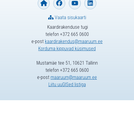
Vaata sisukaarti
Kaardirakenduse tugi
telefon +372 665 0600
e-post
kaardirakendus@maaruum.ee
Korduma kippuvad küsimused
Mustamäe tee 51, 10621 Tallinn
telefon +372 665 0600
e-post
maaruum@maaruum.ee
Liitu uuGISed listiga