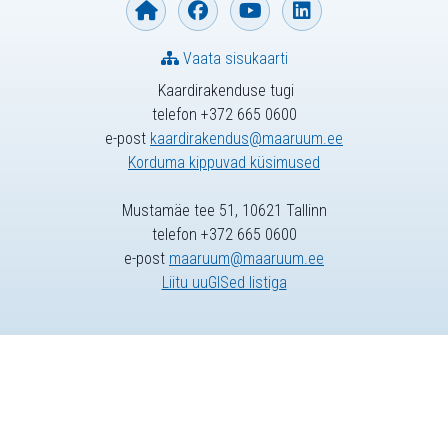
Vaata sisukaarti
Kaardirakenduse tugi
telefon +372 665 0600
e-post
kaardirakendus@maaruum.ee
Korduma kippuvad küsimused
Mustamäe tee 51, 10621 Tallinn
telefon +372 665 0600
e-post
maaruum@maaruum.ee
Liitu uuGISed listiga