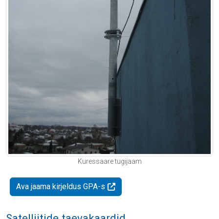
Kuressaare tugijaam
Ava jaama kirjeldus GPA-s
Satelliitide taevakaardid