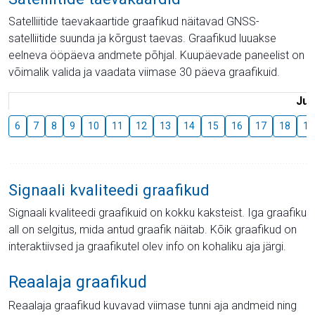
Satelliitide taevakaartide graafikud näitavad GNSS-
satelliitide suunda ja kõrgust taevas. Graafikud luuakse
eelneva ööpäeva andmete põhjal. Kuupäevade paneelist on
võimalik valida ja vaadata viimase 30 päeva graafikuid.
Juu
6
7
8
9
10
11
12
13
14
15
16
17
18
19
Signaali kvaliteedi graafikud
Signaali kvaliteedi graafikuid on kokku kaksteist. Iga graafiku
all on selgitus, mida antud graafik näitab. Kõik graafikud on
interaktiivsed ja graafikutel olev info on kohaliku aja järgi.
Reaalaja graafikud
Reaalaja graafikud kuvavad viimase tunni aja andmeid ning