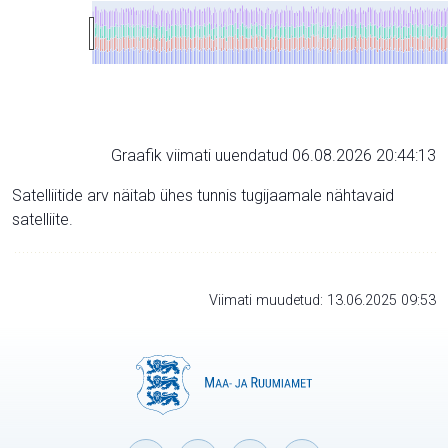
Graafik viimati uuendatud 06.08.2026 20:44:13
Satelliitide arv näitab ühes tunnis tugijaamale nähtavaid
satelliite.
Viimati muudetud: 13.06.2025 09:53