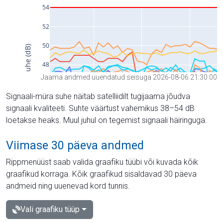
Jaama andmed uuendatud seisuga 2026-08-06 21:30:00
Signaali-müra suhe näitab satelliidilt tugijaama jõudva
signaali kvaliteeti. Suhte väärtust vahemikus 38–54 dB
loetakse heaks. Muul juhul on tegemist signaali häiringuga.
Viimase 30 päeva andmed
Rippmenüüst saab valida graafiku tüübi või kuvada kõik
graafikud korraga. Kõik graafikud sisaldavad 30 päeva
andmeid ning uuenevad kord tunnis.
Vali graafiku tüüp