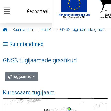
Liigu edasi põhisisu juurde
Geoportaal
Avaleht
Ruumiandmed
ESTPOS
GNSS tugijaamade graafikud
Ava menüü: Ruumiandmed
Ruumiandmed
GNSS tugijaamade graafikud
Tugijaamad
Kuressaare tugijaam