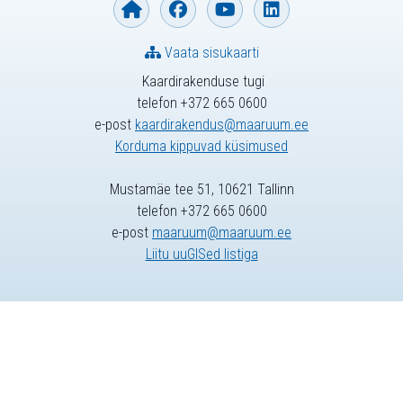
Vaata sisukaarti
Kaardirakenduse tugi
telefon +372 665 0600
e-post
kaardirakendus@maaruum.ee
Korduma kippuvad küsimused
Mustamäe tee 51, 10621 Tallinn
telefon +372 665 0600
e-post
maaruum@maaruum.ee
Liitu uuGISed listiga