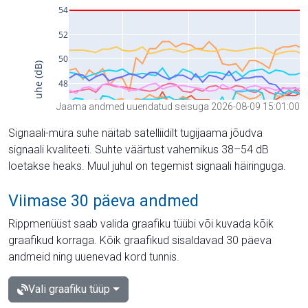
Jaama andmed uuendatud seisuga 2026-08-09 15:01:00
Signaali-müra suhe näitab satelliidilt tugijaama jõudva
signaali kvaliteeti. Suhte väärtust vahemikus 38–54 dB
loetakse heaks. Muul juhul on tegemist signaali häiringuga.
Viimase 30 päeva andmed
Rippmenüüst saab valida graafiku tüübi või kuvada kõik
graafikud korraga. Kõik graafikud sisaldavad 30 päeva
andmeid ning uuenevad kord tunnis.
Vali graafiku tüüp