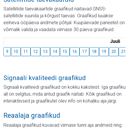
Satelliitide taevakaartide graafikud näitavad GNSS-
satelliitide suunda ja kõrgust taevas. Graafikud luuakse
eelneva ööpäeva andmete põhjal. Kuupäevade paneelist on
võimalik valida ja vaadata viimase 30 päeva graafikuid.
Juuli
9
10
11
12
13
14
15
16
17
18
19
20
21
Signaali kvaliteedi graafikud
Signaali kvaliteedi graafikuid on kokku kaksteist. Iga graafiku
all on selgitus, mida antud graafik näitab. Kõik graafikud on
interaktiivsed ja graafikutel olev info on kohaliku aja järgi.
Reaalaja graafikud
Reaalaja graafikud kuvavad viimase tunni aja andmeid ning