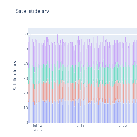
Satelliitide arv
60
50
Satelliitide arv
40
30
20
10
0
Jul 12
Jul 19
Jul 26
2026