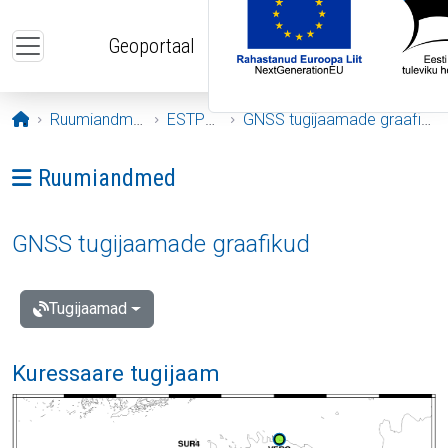
Liigu edasi põhisisu juurde
Geoportaal
Avaleht
Ruumiandmed
ESTPOS
GNSS tugijaamade graafikud
Ava menüü: Ruumiandmed
Ruumiandmed
GNSS tugijaamade graafikud
Tugijaamad
Kuressaare tugijaam