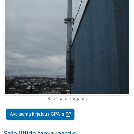
Kuressaare tugijaam
Ava jaama kirjeldus GPA-s
Satelliitide taevakaardid