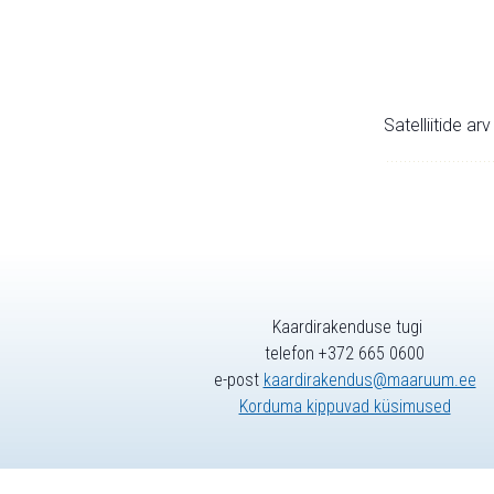
Satelliitide ar
Kaardirakenduse tugi
telefon +372 665 0600
e-post
kaardirakendus@maaruum.ee
Korduma kippuvad küsimused