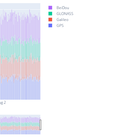
BeiDou
GLONASS
Galileo
GPS
ug 2