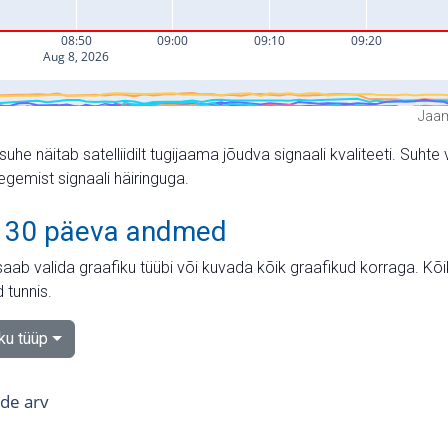
Jaam
suhe näitab satelliidilt tugijaama jõudva signaali kvaliteeti. Su
tegemist signaali häiringuga.
 30 päeva andmed
aab valida graafiku tüübi või kuvada kõik graafikud korraga. Kõ
 tunnis.
iku tüüp
tide arv