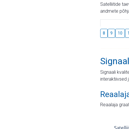
Satelliitide t
andmete põhja
8
9
10
Signaal
Signaali kvali
interaktiivsed 
Reaalaj
Reaalaja graa