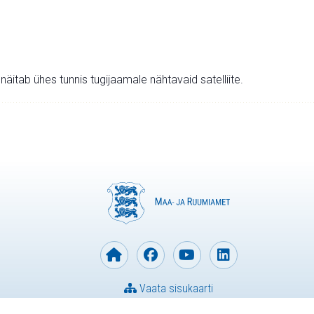
v näitab ühes tunnis tugijaamale nähtavaid satelliite.
Vaata sisukaarti