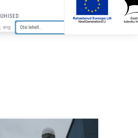
JUHISED
t
eng
Otsi