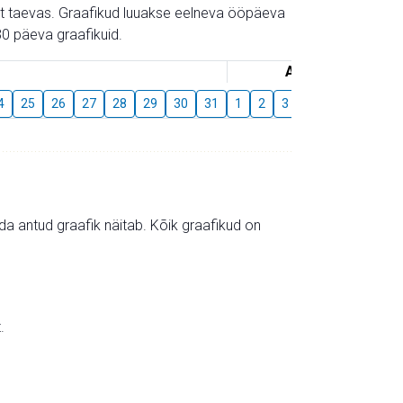
gust taevas. Graafikud luuakse eelneva ööpäeva
0 päeva graafikuid.
August
4
25
26
27
28
29
30
31
1
2
3
4
5
6
7
mida antud graafik näitab. Kõik graafikud on
.