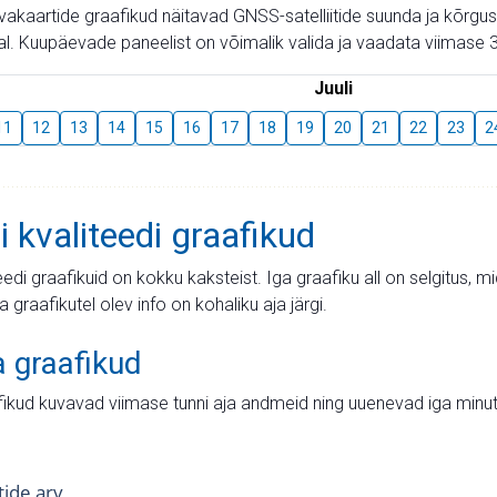
aevakaartide graafikud näitavad GNSS-satelliitide suunda ja kõr
l. Kuupäevade paneelist on võimalik valida ja vaadata viimase 3
Juuli
11
12
13
14
15
16
17
18
19
20
21
22
23
2
i kvaliteedi graafikud
teedi graafikuid on kokku kaksteist. Iga graafiku all on selgitus, 
ja graafikutel olev info on kohaliku aja järgi.
a graafikud
fikud kuvavad viimase tunni aja andmeid ning uuenevad iga minut