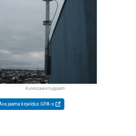
Kuressaare tugijaam
Ava jaama kirjeldus GPA-s