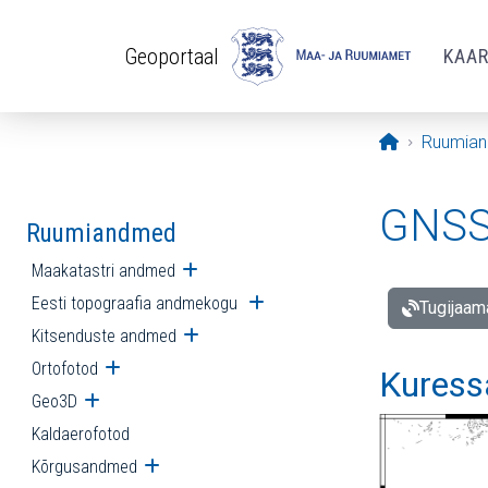
Liigu edasi põhisisu juurde
Geoportaal
KAA
Avaleht
Ruumia
GNSS 
Ruumiandmed
Maakatastri andmed
Ava alammenüü
Eesti topograafia andmekogu
Ava alammenüü
Tugijaam
Kitsenduste andmed
Ava alammenüü
Ortofotod
Ava alammenüü
Kuress
Geo3D
Ava alammenüü
Kaldaerofotod
Kõrgusandmed
Ava alammenüü