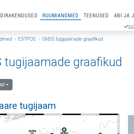
RDIRAKENDUSED
RUUMIANDMED
TEENUSED
ABI JA 
es
ndmed
ESTPOS
GNSS tugijaamade graafikud
tugijaamade graafikud
ad
aare tugijaam