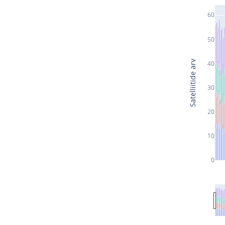
60
50
Satelliitide arv
40
30
20
10
0