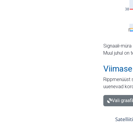
Signaali-müra 
Muul juhul on 
Viimase
Rippmenüüst s
uuenevad kord
Vali graaf
Satellii