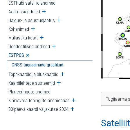
ESTHubi satelliidiandmed
Aadressiandmed
Ava alammenüü
Haldus- ja asustusjaotus
Ava alammenüü
Kohanimed
Ava alammenüü
Mullastiku kaart
Ava alammenüü
Geodeetilised andmed
Ava alammenüü
ESTPOS
Ava alammenüü
GNSS tugijaamade graafikud
Topokaardid ja aluskaardid
Ava alammenüü
Kaardilehtede süsteemid
Ava alammenüü
Planeeringute andmed
Tugijaama s
Kinnisvara tehingute andmebaas
Ava alammenüü
30 päeva kaardi väljakutse 2024
Ava alammenüü
Satelli