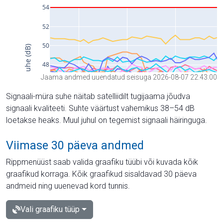
Jaama andmed uuendatud seisuga 2026-08-07 22:43:00
Signaali-müra suhe näitab satelliidilt tugijaama jõudva
signaali kvaliteeti. Suhte väärtust vahemikus 38–54 dB
loetakse heaks. Muul juhul on tegemist signaali häiringuga.
Viimase 30 päeva andmed
Rippmenüüst saab valida graafiku tüübi või kuvada kõik
graafikud korraga. Kõik graafikud sisaldavad 30 päeva
andmeid ning uuenevad kord tunnis.
Vali graafiku tüüp