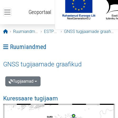
Liigu edasi põhisisu juurde
Geoportaal
Avaleht
Ruumiandmed
ESTPOS
GNSS tugijaamade graafikud
Ava menüü: Ruumiandmed
Ruumiandmed
GNSS tugijaamade graafikud
Tugijaamad
Kuressaare tugijaam