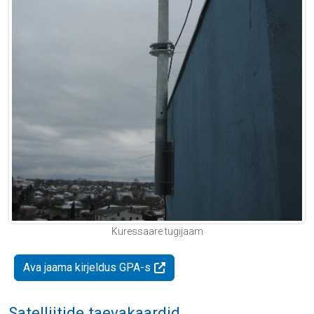
Kuressaare tugijaam
Ava jaama kirjeldus GPA-s
Satelliitide taevakaardid