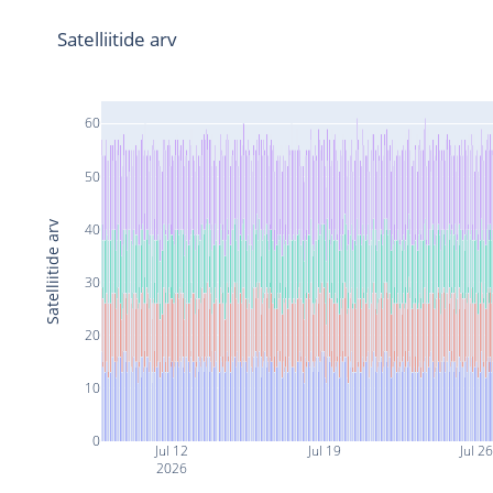
Satelliitide arv
60
50
Satelliitide arv
40
30
20
10
0
Jul 12
Jul 19
Jul 2
2026