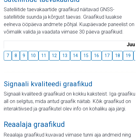
Satelliitide taevakaartide graafikud näitavad GNSS-
satelliitide suunda ja kõrgust taevas. Graafikud luuakse
eelneva ööpäeva andmete põhjal. Kuupäevade paneelist on
võimalik valida ja vaadata viimase 30 päeva graafikuid.
Juuli
7
8
9
10
11
12
13
14
15
16
17
18
19
2
Signaali kvaliteedi graafikud
Signaali kvaliteedi graafikuid on kokku kaksteist. Iga graafiku
all on selgitus, mida antud graafik näitab. Kõik graafikud on
interaktiivsed ja graafikutel olev info on kohaliku aja järgi.
Reaalaja graafikud
Reaalaja graafikud kuvavad viimase tunni aja andmeid ning