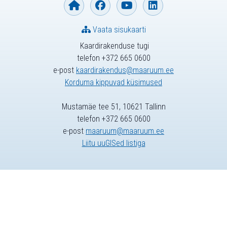
Vaata sisukaarti
Kaardirakenduse tugi
telefon +372 665 0600
e-post
kaardirakendus@maaruum.ee
Korduma kippuvad küsimused
Mustamäe tee 51, 10621 Tallinn
telefon +372 665 0600
e-post
maaruum@maaruum.ee
Liitu uuGISed listiga