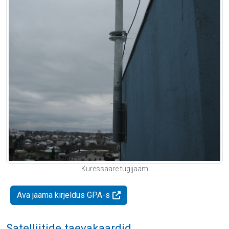
Kuressaare tugijaam
Ava jaama kirjeldus GPA-s
Satelliitide taevakaardid