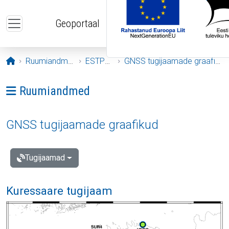
Liigu edasi põhisisu juurde
Geoportaal
Avaleht
Ruumiandmed
ESTPOS
GNSS tugijaamade graafikud
Ava menüü: Ruumiandmed
Ruumiandmed
GNSS tugijaamade graafikud
Tugijaamad
Kuressaare tugijaam