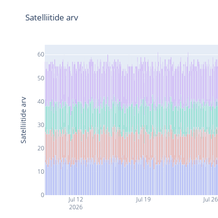
Satelliitide arv
60
50
Satelliitide arv
40
30
20
10
0
Jul 12
Jul 19
Jul 2
2026