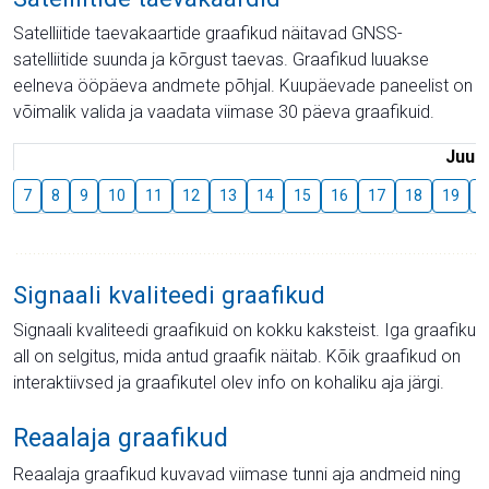
Satelliitide taevakaartide graafikud näitavad GNSS-
satelliitide suunda ja kõrgust taevas. Graafikud luuakse
eelneva ööpäeva andmete põhjal. Kuupäevade paneelist on
võimalik valida ja vaadata viimase 30 päeva graafikuid.
Juuli
7
8
9
10
11
12
13
14
15
16
17
18
19
2
Signaali kvaliteedi graafikud
Signaali kvaliteedi graafikuid on kokku kaksteist. Iga graafiku
all on selgitus, mida antud graafik näitab. Kõik graafikud on
interaktiivsed ja graafikutel olev info on kohaliku aja järgi.
Reaalaja graafikud
Reaalaja graafikud kuvavad viimase tunni aja andmeid ning