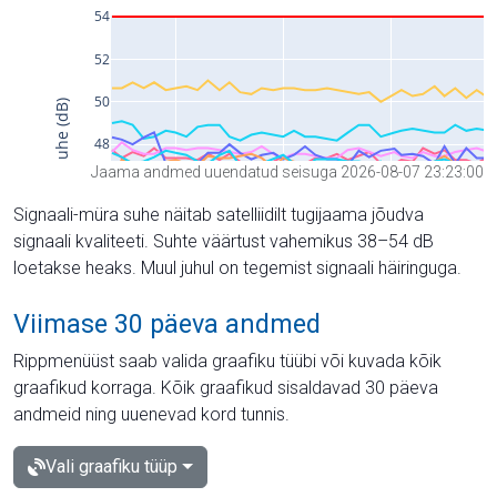
Jaama andmed uuendatud seisuga 2026-08-07 23:23:00
Signaali-müra suhe näitab satelliidilt tugijaama jõudva
signaali kvaliteeti. Suhte väärtust vahemikus 38–54 dB
loetakse heaks. Muul juhul on tegemist signaali häiringuga.
Viimase 30 päeva andmed
Rippmenüüst saab valida graafiku tüübi või kuvada kõik
graafikud korraga. Kõik graafikud sisaldavad 30 päeva
andmeid ning uuenevad kord tunnis.
Vali graafiku tüüp