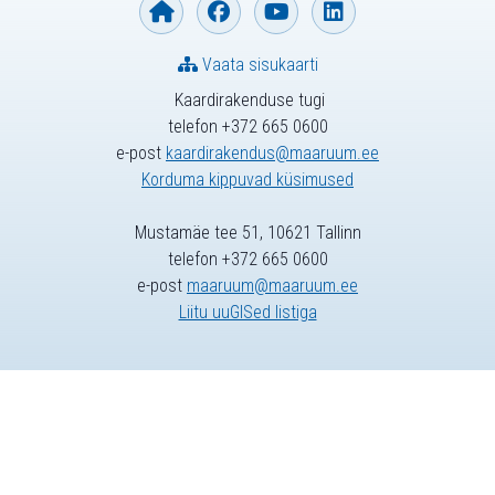
Vaata sisukaarti
Kaardirakenduse tugi
telefon +372 665 0600
e-post
kaardirakendus@maaruum.ee
Korduma kippuvad küsimused
Mustamäe tee 51, 10621 Tallinn
telefon +372 665 0600
e-post
maaruum@maaruum.ee
Liitu uuGISed listiga