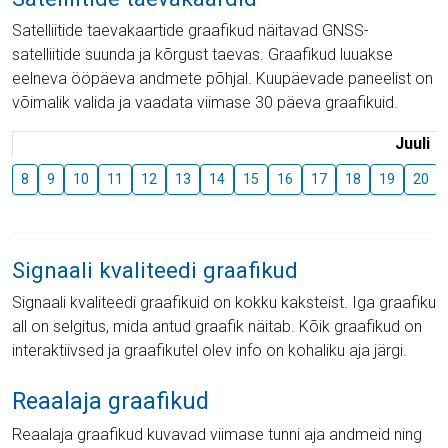
Satelliitide taevakaartide graafikud näitavad GNSS-
satelliitide suunda ja kõrgust taevas. Graafikud luuakse
eelneva ööpäeva andmete põhjal. Kuupäevade paneelist on
võimalik valida ja vaadata viimase 30 päeva graafikuid.
Juuli
8
9
10
11
12
13
14
15
16
17
18
19
20
Signaali kvaliteedi graafikud
Signaali kvaliteedi graafikuid on kokku kaksteist. Iga graafiku
all on selgitus, mida antud graafik näitab. Kõik graafikud on
interaktiivsed ja graafikutel olev info on kohaliku aja järgi.
Reaalaja graafikud
Reaalaja graafikud kuvavad viimase tunni aja andmeid ning