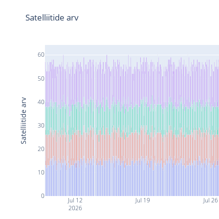
Satelliitide arv
60
50
Satelliitide arv
40
30
20
10
0
Jul 12
Jul 19
Jul 26
2026