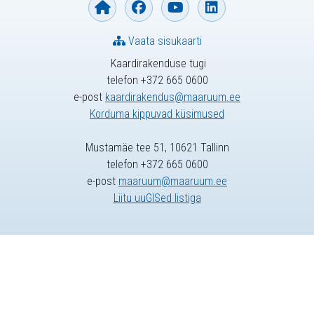
Vaata sisukaarti
Kaardirakenduse tugi
telefon +372 665 0600
e-post
kaardirakendus@maaruum.ee
Korduma kippuvad küsimused
Mustamäe tee 51, 10621 Tallinn
telefon +372 665 0600
e-post
maaruum@maaruum.ee
Liitu uuGISed listiga