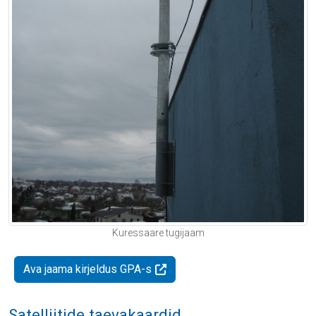
Kuressaare tugijaam
Ava jaama kirjeldus GPA-s
Satelliitide taevakaardid