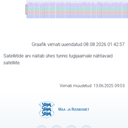
Graafik viimati uuendatud 08.08.2026 01:42:57
Satelliitide arv näitab ühes tunnis tugijaamale nähtavaid
satelliite.
Viimati muudetud: 13.06.2025 09:53