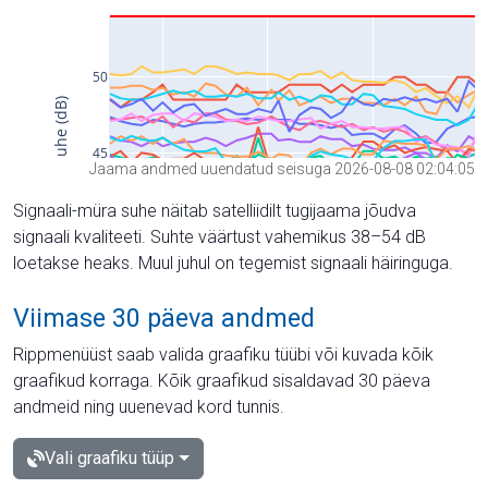
Jaama andmed uuendatud seisuga 2026-08-08 02:04:05
Signaali-müra suhe näitab satelliidilt tugijaama jõudva
signaali kvaliteeti. Suhte väärtust vahemikus 38–54 dB
loetakse heaks. Muul juhul on tegemist signaali häiringuga.
Viimase 30 päeva andmed
Rippmenüüst saab valida graafiku tüübi või kuvada kõik
graafikud korraga. Kõik graafikud sisaldavad 30 päeva
andmeid ning uuenevad kord tunnis.
Vali graafiku tüüp