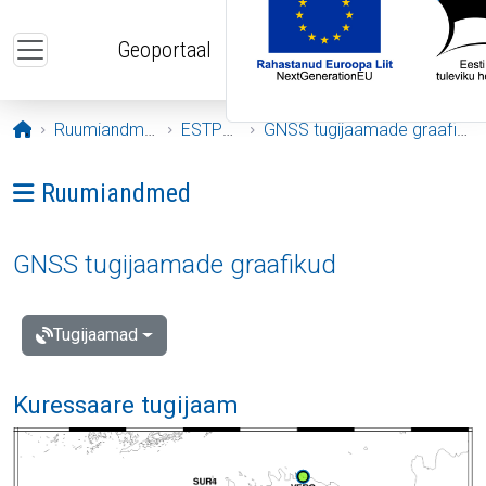
Liigu edasi põhisisu juurde
Geoportaal
Avaleht
Ruumiandmed
ESTPOS
GNSS tugijaamade graafikud
Ava menüü: Ruumiandmed
Ruumiandmed
GNSS tugijaamade graafikud
Tugijaamad
Kuressaare tugijaam