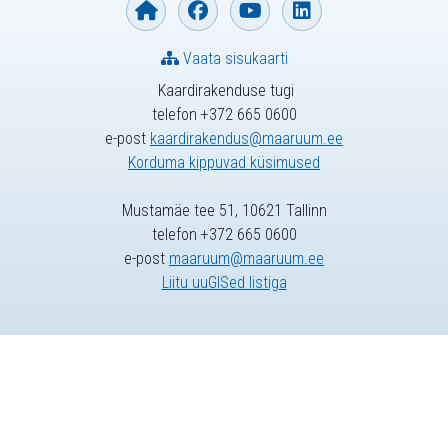
Vaata sisukaarti
Kaardirakenduse tugi
telefon +372 665 0600
e-post
kaardirakendus@maaruum.ee
Korduma kippuvad küsimused
Mustamäe tee 51, 10621 Tallinn
telefon +372 665 0600
e-post
maaruum@maaruum.ee
Liitu uuGISed listiga