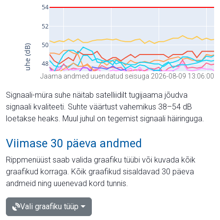
Jaama andmed uuendatud seisuga 2026-08-09 13:06:00
Signaali-müra suhe näitab satelliidilt tugijaama jõudva
signaali kvaliteeti. Suhte väärtust vahemikus 38–54 dB
loetakse heaks. Muul juhul on tegemist signaali häiringuga.
Viimase 30 päeva andmed
Rippmenüüst saab valida graafiku tüübi või kuvada kõik
graafikud korraga. Kõik graafikud sisaldavad 30 päeva
andmeid ning uuenevad kord tunnis.
Vali graafiku tüüp