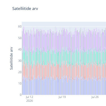
Satelliitide arv
60
50
Satelliitide arv
40
30
20
10
0
Jul 12
Jul 19
Jul 26
2026