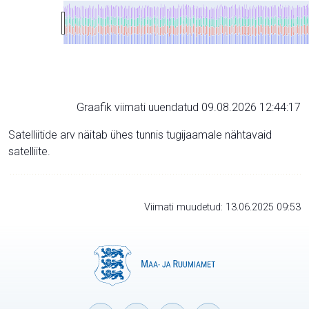
Graafik viimati uuendatud 09.08.2026 12:44:17
Satelliitide arv näitab ühes tunnis tugijaamale nähtavaid
satelliite.
Viimati muudetud: 13.06.2025 09:53