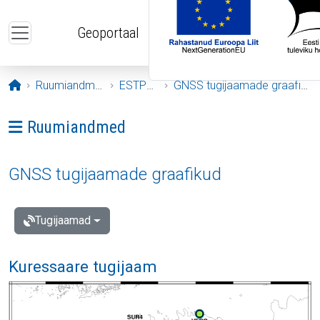
Liigu edasi põhisisu juurde
Geoportaal
Avaleht
Ruumiandmed
ESTPOS
GNSS tugijaamade graafikud
Ava menüü: Ruumiandmed
Ruumiandmed
GNSS tugijaamade graafikud
Tugijaamad
Kuressaare tugijaam