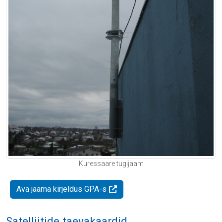
Kuressaare tugijaam
Ava jaama kirjeldus GPA-s
Satelliitide taevakaardid