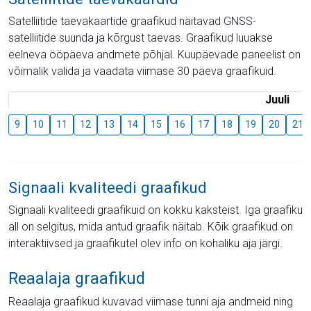
Satelliitide taevakaartide graafikud näitavad GNSS-
satelliitide suunda ja kõrgust taevas. Graafikud luuakse
eelneva ööpäeva andmete põhjal. Kuupäevade paneelist on
võimalik valida ja vaadata viimase 30 päeva graafikuid.
Juuli
9
10
11
12
13
14
15
16
17
18
19
20
21
Signaali kvaliteedi graafikud
Signaali kvaliteedi graafikuid on kokku kaksteist. Iga graafiku
all on selgitus, mida antud graafik näitab. Kõik graafikud on
interaktiivsed ja graafikutel olev info on kohaliku aja järgi.
Reaalaja graafikud
Reaalaja graafikud kuvavad viimase tunni aja andmeid ning