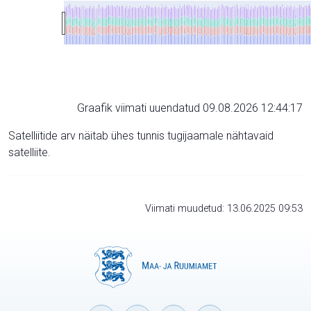
Graafik viimati uuendatud 09.08.2026 12:44:17
Satelliitide arv näitab ühes tunnis tugijaamale nähtavaid
satelliite.
Viimati muudetud: 13.06.2025 09:53