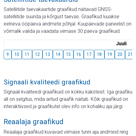
Satelliitide taevakaartide graafikud näitavad GNSS-
satelliitide suunda ja kõrgust taevas. Graafikud luuakse
eelneva ööpäeva andmete põhjal. Kuupäevade paneelist on
võimalik valida ja vaadata viimase 30 päeva graafikuid.
Juuli
9
10
11
12
13
14
15
16
17
18
19
20
21
Signaali kvaliteedi graafikud
Signaali kvaliteedi graafikuid on kokku kaksteist. Iga graafiku
all on selgitus, mida antud graafik näitab. Kõik graafikud on
interaktiivsed ja graafikutel olev info on kohaliku aja järgi.
Reaalaja graafikud
Reaalaja graafikud kuvavad viimase tunni aja andmeid ning