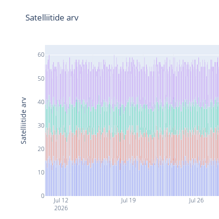
Satelliitide arv
60
50
Satelliitide arv
40
30
20
10
0
Jul 12
Jul 19
Jul 26
2026