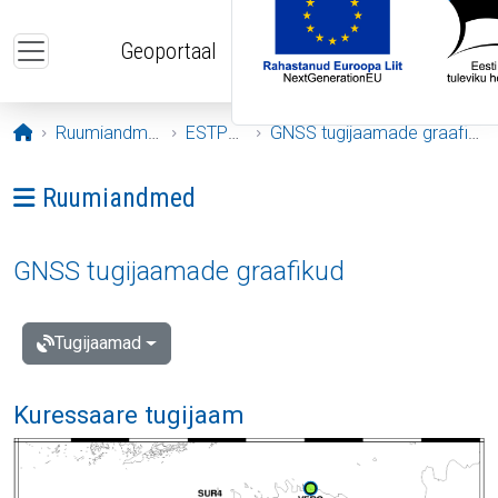
Liigu edasi põhisisu juurde
Geoportaal
Avaleht
Ruumiandmed
ESTPOS
GNSS tugijaamade graafikud
Ava menüü: Ruumiandmed
Ruumiandmed
GNSS tugijaamade graafikud
Tugijaamad
Kuressaare tugijaam