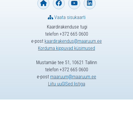
Vaata sisukaarti
Kaardirakenduse tugi
telefon +372 665 0600
e-post
kaardirakendus@maaruum.ee
Korduma kippuvad küsimused
Mustamäe tee 51, 10621 Tallinn
telefon +372 665 0600
e-post
maaruum@maaruum.ee
Liitu uuGISed listiga