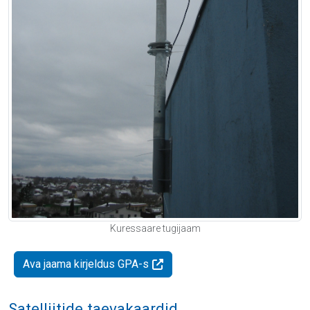
Kuressaare tugijaam
Ava jaama kirjeldus GPA-s
Satelliitide taevakaardid