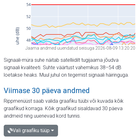
Jaama andmed uuendatud seisuga 2026-08-09 13:20:20
Signaali-müra suhe näitab satelliidilt tugijaama jõudva
signaali kvaliteeti. Suhte väärtust vahemikus 38–54 dB
loetakse heaks. Muul juhul on tegemist signaali häiringuga.
Viimase 30 päeva andmed
Rippmenüüst saab valida graafiku tüübi või kuvada kõik
graafikud korraga. Kõik graafikud sisaldavad 30 päeva
andmeid ning uuenevad kord tunnis.
Vali graafiku tüüp