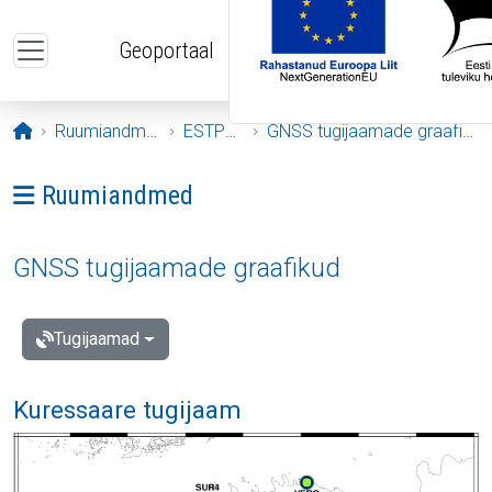
Liigu edasi põhisisu juurde
Geoportaal
Avaleht
Ruumiandmed
ESTPOS
GNSS tugijaamade graafikud
Ava menüü: Ruumiandmed
Ruumiandmed
GNSS tugijaamade graafikud
Tugijaamad
Kuressaare tugijaam