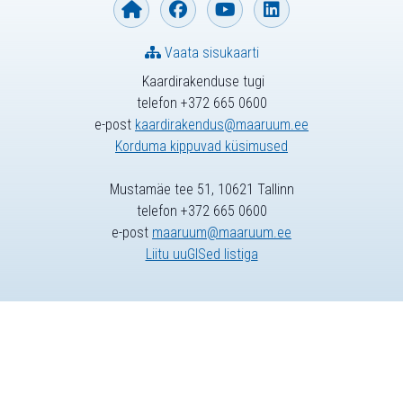
Vaata sisukaarti
Kaardirakenduse tugi
telefon +372 665 0600
e-post
kaardirakendus@maaruum.ee
Korduma kippuvad küsimused
Mustamäe tee 51, 10621 Tallinn
telefon +372 665 0600
e-post
maaruum@maaruum.ee
Liitu uuGISed listiga