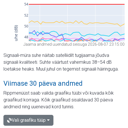
Jaama andmed uuendatud seisuga 2026-08-07 23:15:00
Signaali-müra suhe näitab satelliidilt tugijaama jõudva
signaali kvaliteeti. Suhte väärtust vahemikus 38–54 dB
loetakse heaks. Muul juhul on tegemist signaali häiringuga.
Viimase 30 päeva andmed
Rippmenüüst saab valida graafiku tüübi või kuvada kõik
graafikud korraga. Kõik graafikud sisaldavad 30 päeva
andmeid ning uuenevad kord tunnis.
Vali graafiku tüüp