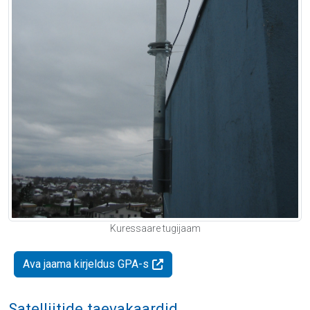
Kuressaare tugijaam
Ava jaama kirjeldus GPA-s
Satelliitide taevakaardid