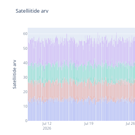
Satelliitide arv
60
50
Satelliitide arv
40
30
20
10
0
Jul 12
Jul 19
Jul 2
2026