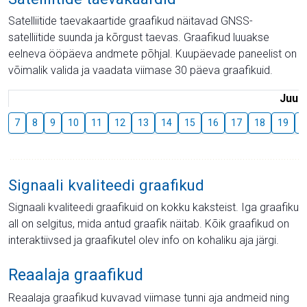
Satelliitide taevakaartide graafikud näitavad GNSS-
satelliitide suunda ja kõrgust taevas. Graafikud luuakse
eelneva ööpäeva andmete põhjal. Kuupäevade paneelist on
võimalik valida ja vaadata viimase 30 päeva graafikuid.
Juuli
7
8
9
10
11
12
13
14
15
16
17
18
19
2
Signaali kvaliteedi graafikud
Signaali kvaliteedi graafikuid on kokku kaksteist. Iga graafiku
all on selgitus, mida antud graafik näitab. Kõik graafikud on
interaktiivsed ja graafikutel olev info on kohaliku aja järgi.
Reaalaja graafikud
Reaalaja graafikud kuvavad viimase tunni aja andmeid ning