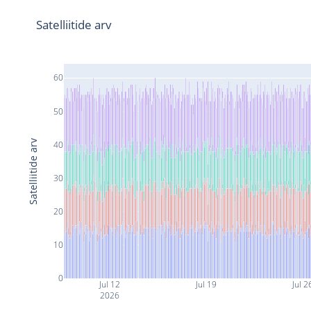
Satelliitide arv
60
50
Satelliitide arv
40
30
20
10
0
Jul 12
Jul 19
Jul 2
2026