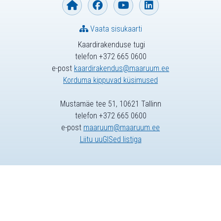
Vaata sisukaarti
Kaardirakenduse tugi
telefon +372 665 0600
e-post
kaardirakendus@maaruum.ee
Korduma kippuvad küsimused
Mustamäe tee 51, 10621 Tallinn
telefon +372 665 0600
e-post
maaruum@maaruum.ee
Liitu uuGISed listiga