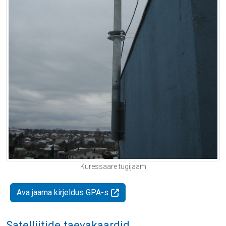
Kuressaare tugijaam
Ava jaama kirjeldus GPA-s
Satelliitide taevakaardid