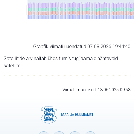
Graafik viimati uuendatud 07.08.2026 19:44:40
Satelliitide arv näitab ühes tunnis tugijaamale nähtavaid
satelliite.
Viimati muudetud: 13.06.2025 09:53