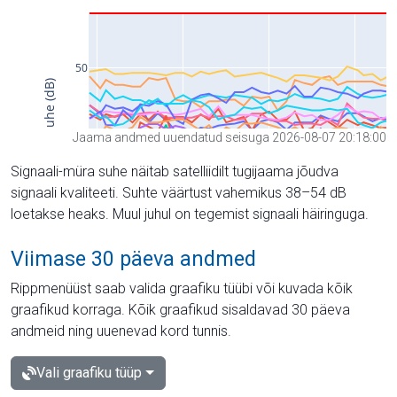
Jaama andmed uuendatud seisuga 2026-08-07 20:18:00
Signaali-müra suhe näitab satelliidilt tugijaama jõudva
signaali kvaliteeti. Suhte väärtust vahemikus 38–54 dB
loetakse heaks. Muul juhul on tegemist signaali häiringuga.
Viimase 30 päeva andmed
Rippmenüüst saab valida graafiku tüübi või kuvada kõik
graafikud korraga. Kõik graafikud sisaldavad 30 päeva
andmeid ning uuenevad kord tunnis.
Vali graafiku tüüp