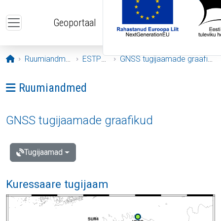
Liigu edasi põhisisu juurde
Geoportaal
Avaleht
Ruumiandmed
ESTPOS
GNSS tugijaamade graafikud
Ava menüü: Ruumiandmed
Ruumiandmed
GNSS tugijaamade graafikud
Tugijaamad
Kuressaare tugijaam