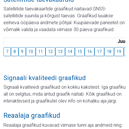
Satelliitide taevakaartide graafikud näitavad GNSS-
satelliitide suunda ja kõrgust taevas. Graafikud luuakse
eelneva ööpäeva andmete põhjal. Kuupäevade paneelist on
võimalik valida ja vaadata viimase 30 päeva graafikuid.
Juuli
7
8
9
10
11
12
13
14
15
16
17
18
19
2
Signaali kvaliteedi graafikud
Signaali kvaliteedi graafikuid on kokku kaksteist. Iga graafiku
all on selgitus, mida antud graafik näitab. Kõik graafikud on
interaktiivsed ja graafikutel olev info on kohaliku aja järgi.
Reaalaja graafikud
Reaalaja graafikud kuvavad viimase tunni aja andmeid ning