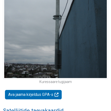
Kuressaare tugijaam
Ava jaama kirjeldus GPA-s
Satelliitide taevakaardid