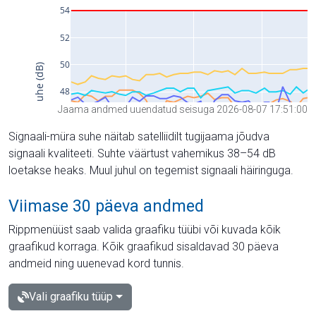
Jaama andmed uuendatud seisuga 2026-08-07 17:51:00
Signaali-müra suhe näitab satelliidilt tugijaama jõudva
signaali kvaliteeti. Suhte väärtust vahemikus 38–54 dB
loetakse heaks. Muul juhul on tegemist signaali häiringuga.
Viimase 30 päeva andmed
Rippmenüüst saab valida graafiku tüübi või kuvada kõik
graafikud korraga. Kõik graafikud sisaldavad 30 päeva
andmeid ning uuenevad kord tunnis.
Vali graafiku tüüp