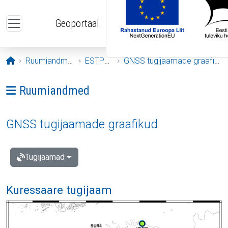
Liigu edasi põhisisu juurde
Geoportaal
Avaleht
Ruumiandmed
ESTPOS
GNSS tugijaamade graafikud
Ava menüü: Ruumiandmed
Ruumiandmed
GNSS tugijaamade graafikud
Tugijaamad
Kuressaare tugijaam