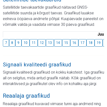
Satelliitide taevakaartide graafikud näitavad GNSS-
satelliitide suunda ja kõrgust taevas. Graafikud luuakse
eelneva ööpäeva andmete põhjal. Kuupäevade paneelist on
võimalik valida ja vaadata viimase 30 päeva graafikuid.
Juuli
7
8
9
10
11
12
13
14
15
16
17
18
19
2
Signaali kvaliteedi graafikud
Signaali kvaliteedi graafikuid on kokku kaksteist. Iga graafiku
all on selgitus, mida antud graafik näitab. Kõik graafikud on
interaktiivsed ja graafikutel olev info on kohaliku aja järgi.
Reaalaja graafikud
Reaalaja graafikud kuvavad viimase tunni aja andmeid ning