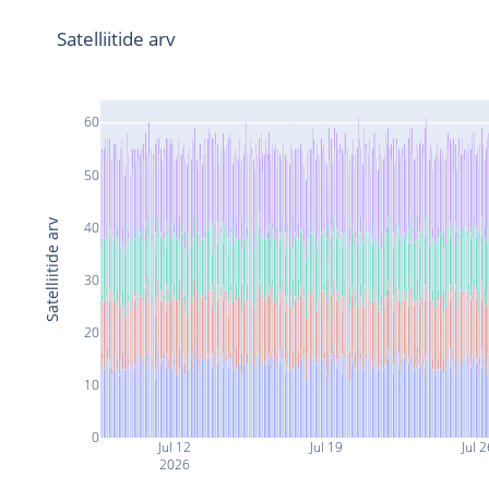
Satelliitide arv
60
50
Satelliitide arv
40
30
20
10
0
Jul 12
Jul 19
Jul 2
2026