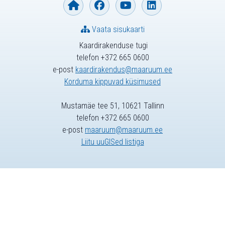
Vaata sisukaarti
Kaardirakenduse tugi
telefon +372 665 0600
e-post
kaardirakendus@maaruum.ee
Korduma kippuvad küsimused
Mustamäe tee 51, 10621 Tallinn
telefon +372 665 0600
e-post
maaruum@maaruum.ee
Liitu uuGISed listiga