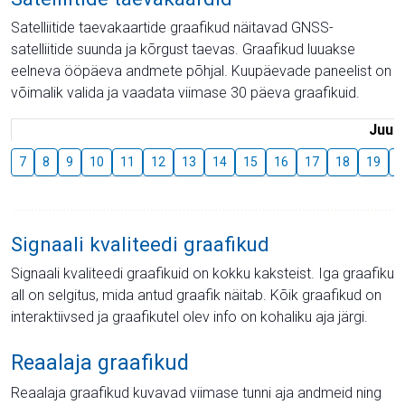
Satelliitide taevakaartide graafikud näitavad GNSS-
satelliitide suunda ja kõrgust taevas. Graafikud luuakse
eelneva ööpäeva andmete põhjal. Kuupäevade paneelist on
võimalik valida ja vaadata viimase 30 päeva graafikuid.
Juuli
7
8
9
10
11
12
13
14
15
16
17
18
19
2
Signaali kvaliteedi graafikud
Signaali kvaliteedi graafikuid on kokku kaksteist. Iga graafiku
all on selgitus, mida antud graafik näitab. Kõik graafikud on
interaktiivsed ja graafikutel olev info on kohaliku aja järgi.
Reaalaja graafikud
Reaalaja graafikud kuvavad viimase tunni aja andmeid ning