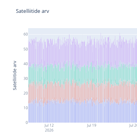
Satelliitide arv
60
50
Satelliitide arv
40
30
20
10
0
Jul 12
Jul 19
Jul 
2026