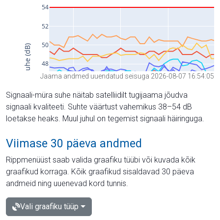
Jaama andmed uuendatud seisuga 2026-08-07 16:54:05
Signaali-müra suhe näitab satelliidilt tugijaama jõudva
signaali kvaliteeti. Suhte väärtust vahemikus 38–54 dB
loetakse heaks. Muul juhul on tegemist signaali häiringuga.
Viimase 30 päeva andmed
Rippmenüüst saab valida graafiku tüübi või kuvada kõik
graafikud korraga. Kõik graafikud sisaldavad 30 päeva
andmeid ning uuenevad kord tunnis.
Vali graafiku tüüp