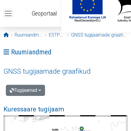
Liigu edasi põhisisu juurde
Geoportaal
Avaleht
Ruumiandmed
ESTPOS
GNSS tugijaamade graafikud
Ava menüü: Ruumiandmed
Ruumiandmed
GNSS tugijaamade graafikud
Tugijaamad
Kuressaare tugijaam