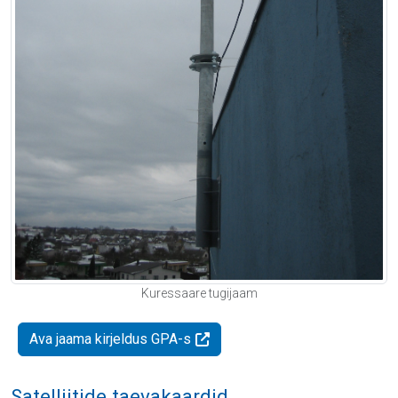
Kuressaare tugijaam
Ava jaama kirjeldus GPA-s
Satelliitide taevakaardid