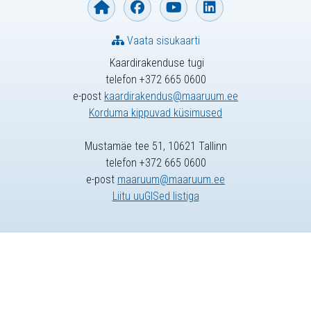
Vaata sisukaarti
Kaardirakenduse tugi
telefon +372 665 0600
e-post
kaardirakendus@maaruum.ee
Korduma kippuvad küsimused
Mustamäe tee 51, 10621 Tallinn
telefon +372 665 0600
e-post
maaruum@maaruum.ee
Liitu uuGISed listiga