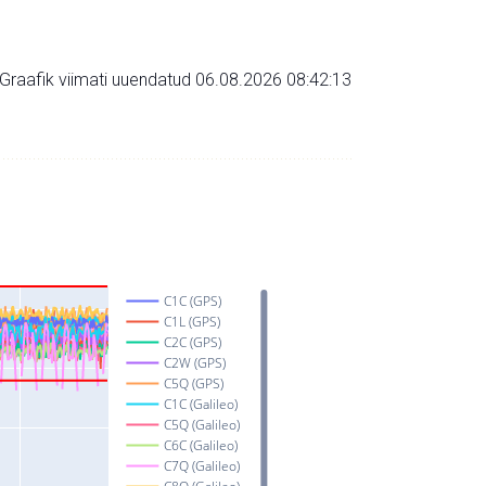
Graafik viimati uuendatud 06.08.2026 08:42:13
C1C (GPS)
C1L (GPS)
C2C (GPS)
C2W (GPS)
C5Q (GPS)
C1C (Galileo)
C5Q (Galileo)
C6C (Galileo)
C7Q (Galileo)