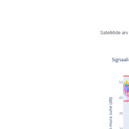
Satelliitide ar
Signaal
50
40
Signaali-müra suhe (dB)
30
20