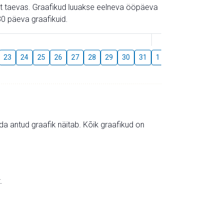
gust taevas. Graafikud luuakse eelneva ööpäeva
0 päeva graafikuid.
August
23
24
25
26
27
28
29
30
31
1
2
3
4
5
mida antud graafik näitab. Kõik graafikud on
.