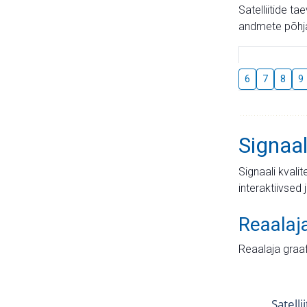
Satelliitide t
andmete põhja
6
7
8
9
Signaal
Signaali kvali
interaktiivsed 
Reaalaj
Reaalaja graa