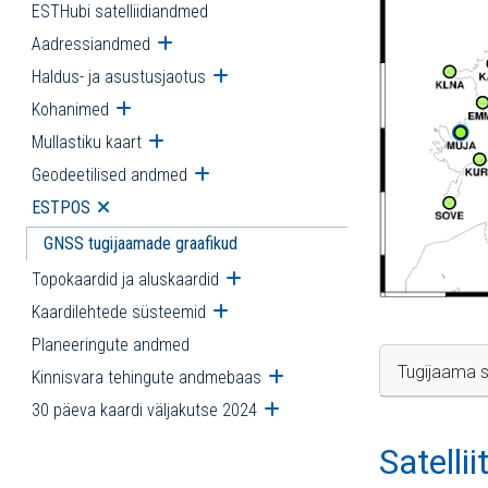
ESTHubi satelliidiandmed
Aadressiandmed
Ava alammenüü
Haldus- ja asustusjaotus
Ava alammenüü
Kohanimed
Ava alammenüü
Mullastiku kaart
Ava alammenüü
Geodeetilised andmed
Ava alammenüü
ESTPOS
Ava alammenüü
GNSS tugijaamade graafikud
Topokaardid ja aluskaardid
Ava alammenüü
Kaardilehtede süsteemid
Ava alammenüü
Planeeringute andmed
Tugijaama s
Kinnisvara tehingute andmebaas
Ava alammenüü
30 päeva kaardi väljakutse 2024
Ava alammenüü
Satelli