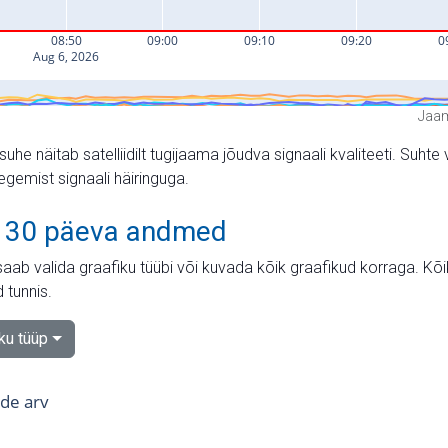
Jaam
suhe näitab satelliidilt tugijaama jõudva signaali kvaliteeti. Su
tegemist signaali häiringuga.
 30 päeva andmed
aab valida graafiku tüübi või kuvada kõik graafikud korraga. Kõ
 tunnis.
iku tüüp
tide arv