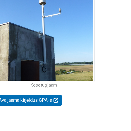
Kose tugijaam
Ava jaama kirjeldus GPA-s