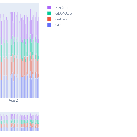
BeiDou
GLONASS
Galileo
GPS
Aug 2