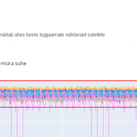
v näitab ühes tunnis tugijaamale nähtavaid satelliite.
i-müra suhe