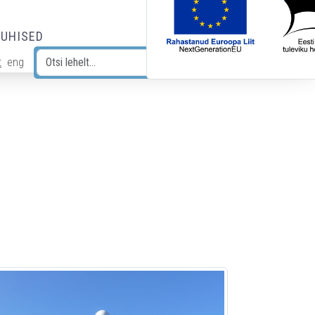
JUHISED
t
eng
Otsi