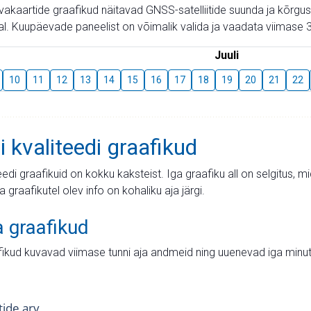
aevakaartide graafikud näitavad GNSS-satelliitide suunda ja kõr
l. Kuupäevade paneelist on võimalik valida ja vaadata viimase 3
Juuli
10
11
12
13
14
15
16
17
18
19
20
21
22
i kvaliteedi graafikud
teedi graafikuid on kokku kaksteist. Iga graafiku all on selgitus, 
ja graafikutel olev info on kohaliku aja järgi.
a graafikud
fikud kuvavad viimase tunni aja andmeid ning uuenevad iga minut