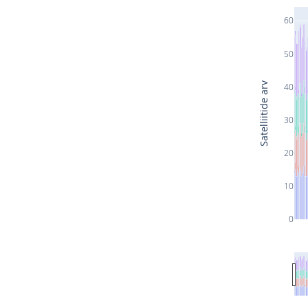
60
50
Satelliitide arv
40
30
20
10
0