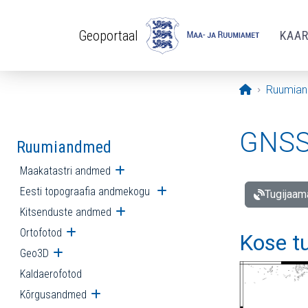
Liigu edasi põhisisu juurde
Geoportaal
KAA
Avaleht
Ruumia
GNSS 
Ruumiandmed
Maakatastri andmed
Ava alammenüü
Eesti topograafia andmekogu
Ava alammenüü
Tugijaam
Kitsenduste andmed
Ava alammenüü
Ortofotod
Ava alammenüü
Kose t
Geo3D
Ava alammenüü
Kaldaerofotod
Kõrgusandmed
Ava alammenüü