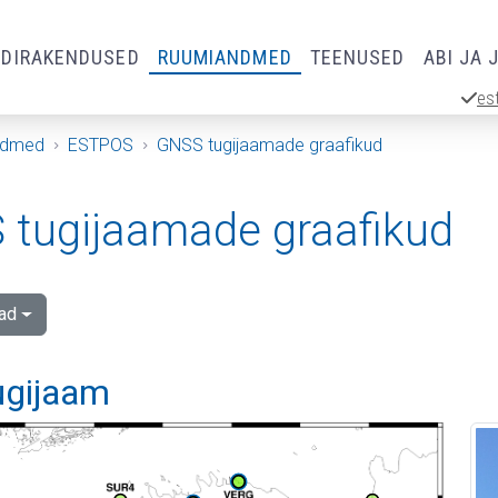
RDIRAKENDUSED
RUUMIANDMED
TEENUSED
ABI JA 
es
ndmed
ESTPOS
GNSS tugijaamade graafikud
tugijaamade graafikud
ad
ugijaam