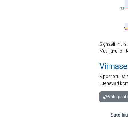
Signaali-müra 
Muul juhul on 
Viimase
Rippmenüüst s
uuenevad kord
Vali graaf
Satellii