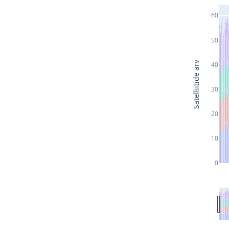
60
50
Satelliitide arv
40
30
20
10
0