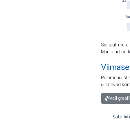
Signaali-müra 
Muul juhul on 
Viimase
Rippmenüüst s
uuenevad kord
Vali graaf
Satellii