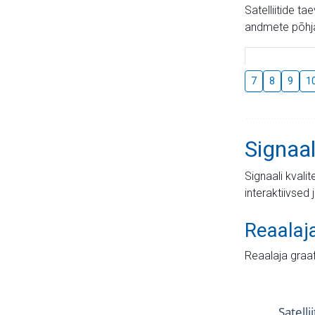
Satelliitide t
andmete põhja
7
8
9
1
Signaal
Signaali kvali
interaktiivsed 
Reaalaj
Reaalaja graa