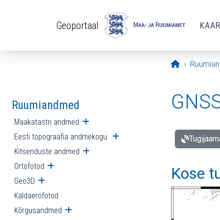
Liigu edasi põhisisu juurde
Geoportaal
KAA
Avaleht
Ruumia
GNSS 
Ruumiandmed
Maakatastri andmed
Ava alammenüü
Eesti topograafia andmekogu
Ava alammenüü
Tugijaam
Kitsenduste andmed
Ava alammenüü
Ortofotod
Ava alammenüü
Kose t
Geo3D
Ava alammenüü
Kaldaerofotod
Kõrgusandmed
Ava alammenüü