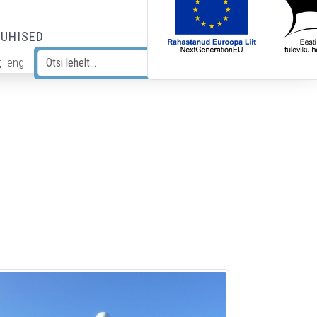
JUHISED
t
eng
Otsi