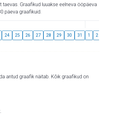
gust taevas. Graafikud luuakse eelneva ööpäeva
0 päeva graafikuid.
August
24
25
26
27
28
29
30
31
1
2
3
4
5
6
mida antud graafik näitab. Kõik graafikud on
.