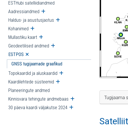
ESTHubi satelliidiandmed
Aadressiandmed
Ava alammenüü
Haldus- ja asustusjaotus
Ava alammenüü
Kohanimed
Ava alammenüü
Mullastiku kaart
Ava alammenüü
Geodeetilised andmed
Ava alammenüü
ESTPOS
Ava alammenüü
GNSS tugijaamade graafikud
Topokaardid ja aluskaardid
Ava alammenüü
Kaardilehtede süsteemid
Ava alammenüü
Planeeringute andmed
Tugijaama s
Kinnisvara tehingute andmebaas
Ava alammenüü
30 päeva kaardi väljakutse 2024
Ava alammenüü
Satelli