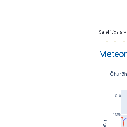
Satelliitide ar
Meteor
Õhurõh
1010
1005