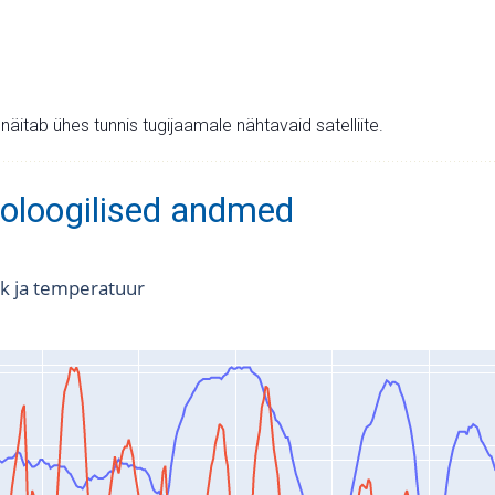
v näitab ühes tunnis tugijaamale nähtavaid satelliite.
oloogilised andmed
k ja temperatuur