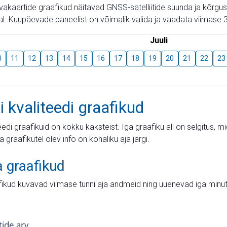
aevakaartide graafikud näitavad GNSS-satelliitide suunda ja kõr
l. Kuupäevade paneelist on võimalik valida ja vaadata viimase 3
Juuli
0
11
12
13
14
15
16
17
18
19
20
21
22
23
i kvaliteedi graafikud
teedi graafikuid on kokku kaksteist. Iga graafiku all on selgitus, 
ja graafikutel olev info on kohaliku aja järgi.
a graafikud
fikud kuvavad viimase tunni aja andmeid ning uuenevad iga minut