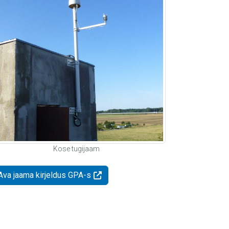
Kose tugijaam
Ava jaama kirjeldus GPA-s