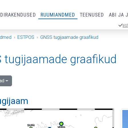
RDIRAKENDUSED
RUUMIANDMED
TEENUSED
ABI JA 
es
ndmed
ESTPOS
GNSS tugijaamade graafikud
tugijaamade graafikud
ad
ugijaam