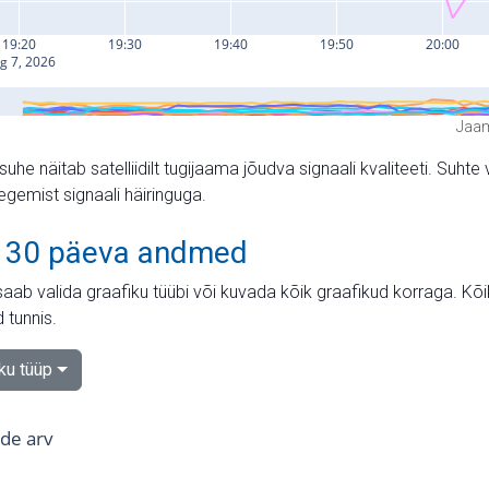
Jaam
suhe näitab satelliidilt tugijaama jõudva signaali kvaliteeti. Su
tegemist signaali häiringuga.
 30 päeva andmed
aab valida graafiku tüübi või kuvada kõik graafikud korraga. Kõ
 tunnis.
iku tüüp
tide arv