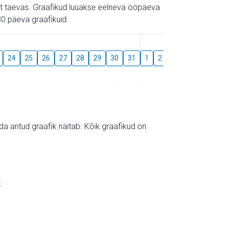
gust taevas. Graafikud luuakse eelneva ööpäeva
0 päeva graafikuid.
August
24
25
26
27
28
29
30
31
1
2
3
4
5
6
mida antud graafik näitab. Kõik graafikud on
.