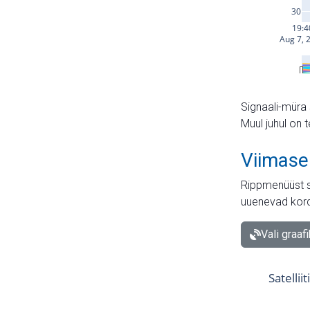
Signaali-müra 
Muul juhul on 
Viimase
Rippmenüüst s
uuenevad kord
Vali graaf
Satellii