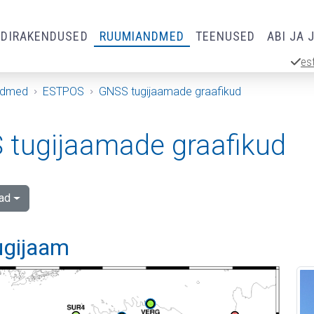
RDIRAKENDUSED
RUUMIANDMED
TEENUSED
ABI JA 
es
ndmed
ESTPOS
GNSS tugijaamade graafikud
tugijaamade graafikud
ad
ugijaam