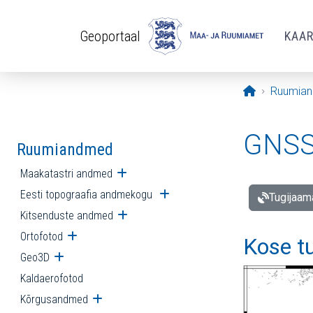
Liigu edasi põhisisu juurde
Geoportaal
KAA
Avaleht
Ruumia
GNSS 
Ruumiandmed
Maakatastri andmed
Ava alammenüü
Eesti topograafia andmekogu
Ava alammenüü
Tugijaam
Kitsenduste andmed
Ava alammenüü
Ortofotod
Ava alammenüü
Kose t
Geo3D
Ava alammenüü
Kaldaerofotod
Kõrgusandmed
Ava alammenüü