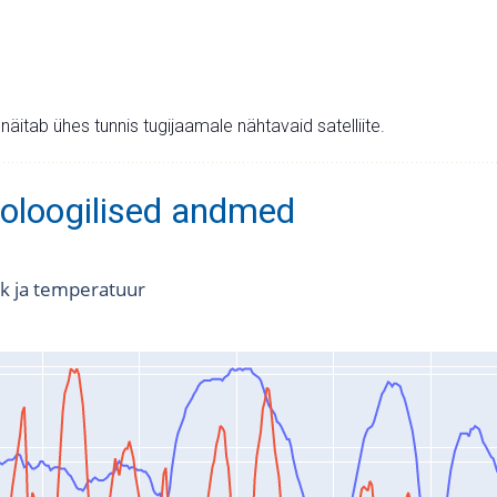
v näitab ühes tunnis tugijaamale nähtavaid satelliite.
oloogilised andmed
k ja temperatuur