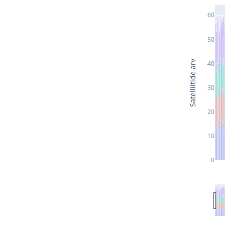
60
50
Satelliitide arv
40
30
20
10
0