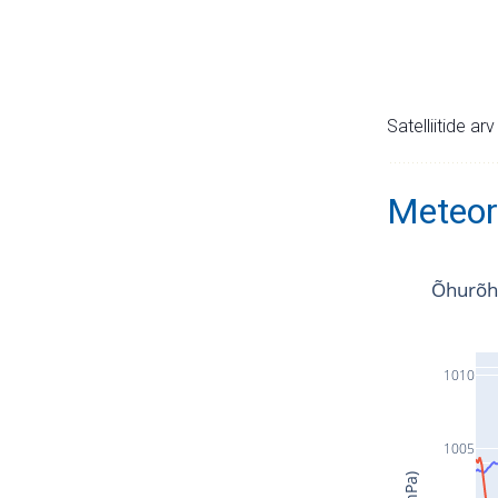
Satelliitide ar
Meteor
Õhurõh
1010
1005