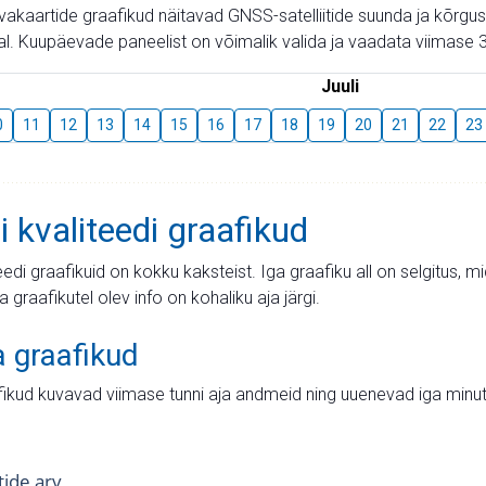
aevakaartide graafikud näitavad GNSS-satelliitide suunda ja kõr
l. Kuupäevade paneelist on võimalik valida ja vaadata viimase 3
Juuli
0
11
12
13
14
15
16
17
18
19
20
21
22
23
i kvaliteedi graafikud
teedi graafikuid on kokku kaksteist. Iga graafiku all on selgitus, 
ja graafikutel olev info on kohaliku aja järgi.
a graafikud
fikud kuvavad viimase tunni aja andmeid ning uuenevad iga minut