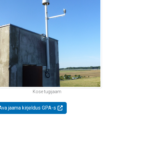
Kose tugijaam
Ava jaama kirjeldus GPA-s