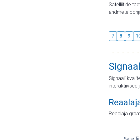
Satelliitide t
andmete põhja
7
8
9
1
Signaal
Signaali kvali
interaktiivsed 
Reaalaj
Reaalaja graa