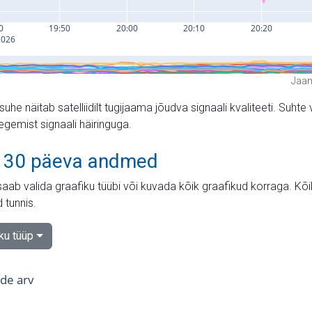
Jaam
suhe näitab satelliidilt tugijaama jõudva signaali kvaliteeti. Su
tegemist signaali häiringuga.
 30 päeva andmed
aab valida graafiku tüübi või kuvada kõik graafikud korraga. Kõ
 tunnis.
iku tüüp
tide arv