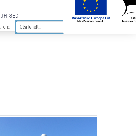
JUHISED
t
eng
Otsi