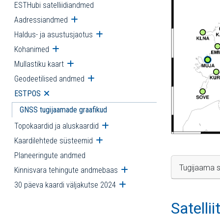
ESTHubi satelliidiandmed
Aadressiandmed
Ava alammenüü
Haldus- ja asustusjaotus
Ava alammenüü
Kohanimed
Ava alammenüü
Mullastiku kaart
Ava alammenüü
Geodeetilised andmed
Ava alammenüü
ESTPOS
Ava alammenüü
GNSS tugijaamade graafikud
Topokaardid ja aluskaardid
Ava alammenüü
Kaardilehtede süsteemid
Ava alammenüü
Planeeringute andmed
Tugijaama s
Kinnisvara tehingute andmebaas
Ava alammenüü
30 päeva kaardi väljakutse 2024
Ava alammenüü
Satelli