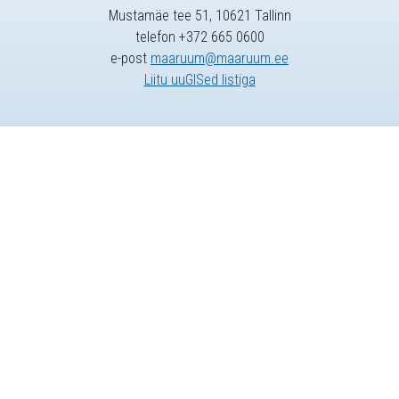
Mustamäe tee 51, 10621 Tallinn
telefon +372 665 0600
e-post
maaruum@maaruum.ee
Liitu uuGISed listiga