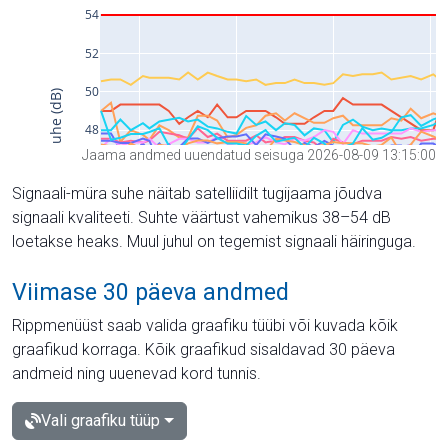
Jaama andmed uuendatud seisuga 2026-08-09 13:15:00
Signaali-müra suhe näitab satelliidilt tugijaama jõudva
signaali kvaliteeti. Suhte väärtust vahemikus 38–54 dB
loetakse heaks. Muul juhul on tegemist signaali häiringuga.
Viimase 30 päeva andmed
Rippmenüüst saab valida graafiku tüübi või kuvada kõik
graafikud korraga. Kõik graafikud sisaldavad 30 päeva
andmeid ning uuenevad kord tunnis.
Vali graafiku tüüp