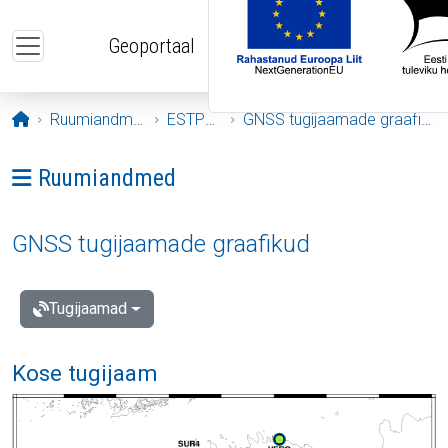
Liigu edasi põhisisu juurde
Geoportaal
Avaleht
Ruumiandmed
ESTPOS
GNSS tugijaamade graafikud
Ava menüü: Ruumiandmed
Ruumiandmed
GNSS tugijaamade graafikud
Tugijaamad
Kose tugijaam