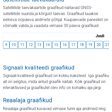
Satelliitide taevakaartide graafikud näitavad GNSS-
satelliitide suunda ja kõrgust taevas. Graafikud luuakse
eelneva ööpäeva andmete põhjal. Kuupäevade paneelist on
võimalik valida ja vaadata viimase 30 päeva graafikuid.
Juuli
9
10
11
12
13
14
15
16
17
18
19
20
21
Signaali kvaliteedi graafikud
Signaali kvaliteedi graafikuid on kokku kaksteist. Iga graafiku
all on selgitus, mida antud graafik näitab. Kõik graafikud on
interaktiivsed ja graafikutel olev info on kohaliku aja järgi.
Reaalaja graafikud
Reaalaja graafikud kuvavad viimase tunni aja andmeid ning