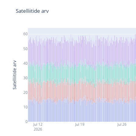
Satelliitide arv
60
50
Satelliitide arv
40
30
20
10
0
Jul 12
Jul 19
Jul 26
2026