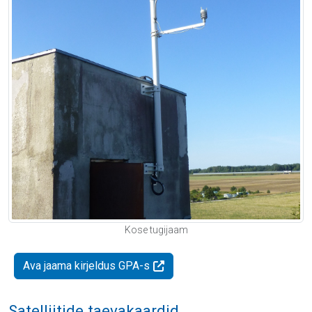
Kose tugijaam
Ava jaama kirjeldus GPA-s
Satelliitide taevakaardid