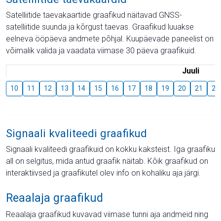
Satelliitide taevakaartide graafikud näitavad GNSS-
satelliitide suunda ja kõrgust taevas. Graafikud luuakse
eelneva ööpäeva andmete põhjal. Kuupäevade paneelist on
võimalik valida ja vaadata viimase 30 päeva graafikuid.
Juuli
10
11
12
13
14
15
16
17
18
19
20
21
22
Signaali kvaliteedi graafikud
Signaali kvaliteedi graafikuid on kokku kaksteist. Iga graafiku
all on selgitus, mida antud graafik näitab. Kõik graafikud on
interaktiivsed ja graafikutel olev info on kohaliku aja järgi.
Reaalaja graafikud
Reaalaja graafikud kuvavad viimase tunni aja andmeid ning