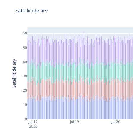
Satelliitide arv
60
50
Satelliitide arv
40
30
20
10
0
Jul 12
Jul 19
Jul 26
2026