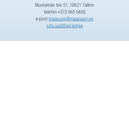
Mustamäe tee 51, 10621 Tallinn
telefon +372 665 0600
e-post
maaruum@maaruum.ee
Liitu uuGISed listiga