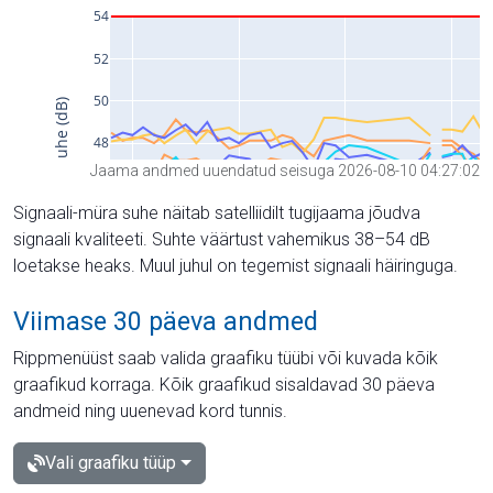
Jaama andmed uuendatud seisuga 2026-08-10 04:27:02
Signaali-müra suhe näitab satelliidilt tugijaama jõudva
signaali kvaliteeti. Suhte väärtust vahemikus 38–54 dB
loetakse heaks. Muul juhul on tegemist signaali häiringuga.
Viimase 30 päeva andmed
Rippmenüüst saab valida graafiku tüübi või kuvada kõik
graafikud korraga. Kõik graafikud sisaldavad 30 päeva
andmeid ning uuenevad kord tunnis.
Vali graafiku tüüp