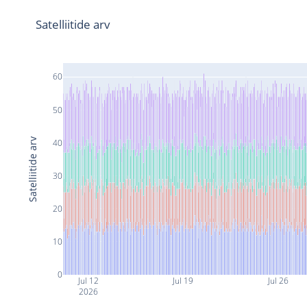
Satelliitide arv
60
50
Satelliitide arv
40
30
20
10
0
Jul 12
Jul 19
Jul 26
2026