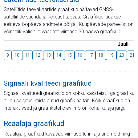
Satelliitide taevakaartide graafikud näitavad GNSS-
satelliitide suunda ja kõrgust taevas. Graafikud luuakse
eelneva ööpäeva andmete põhjal. Kuupäevade paneelist on
võimalik valida ja vaadata viimase 30 päeva graafikuid.
Juuli
9
10
11
12
13
14
15
16
17
18
19
20
21
Signaali kvaliteedi graafikud
Signaali kvaliteedi graafikuid on kokku kaksteist. Iga graafiku
all on selgitus, mida antud graafik näitab. Kõik graafikud on
interaktiivsed ja graafikutel olev info on kohaliku aja järgi.
Reaalaja graafikud
Reaalaja graafikud kuvavad viimase tunni aja andmeid ning