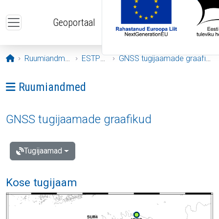
Liigu edasi põhisisu juurde
Geoportaal
Avaleht
Ruumiandmed
ESTPOS
GNSS tugijaamade graafikud
Ava menüü: Ruumiandmed
Ruumiandmed
GNSS tugijaamade graafikud
Tugijaamad
Kose tugijaam