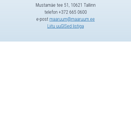
Mustamäe tee 51, 10621 Tallinn
telefon +372 665 0600
e-post
maaruum@maaruum.ee
Liitu uuGISed listiga