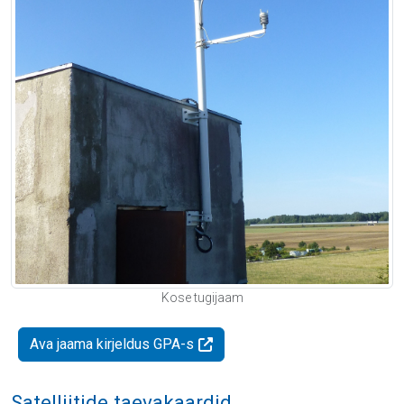
Kose tugijaam
Ava jaama kirjeldus GPA-s
Satelliitide taevakaardid