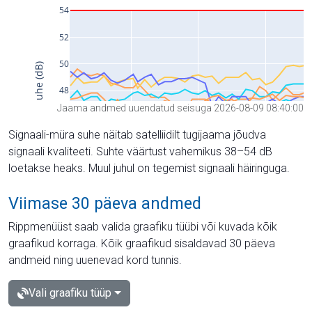
Jaama andmed uuendatud seisuga 2026-08-09 08:40:00
Signaali-müra suhe näitab satelliidilt tugijaama jõudva
signaali kvaliteeti. Suhte väärtust vahemikus 38–54 dB
loetakse heaks. Muul juhul on tegemist signaali häiringuga.
Viimase 30 päeva andmed
Rippmenüüst saab valida graafiku tüübi või kuvada kõik
graafikud korraga. Kõik graafikud sisaldavad 30 päeva
andmeid ning uuenevad kord tunnis.
Vali graafiku tüüp