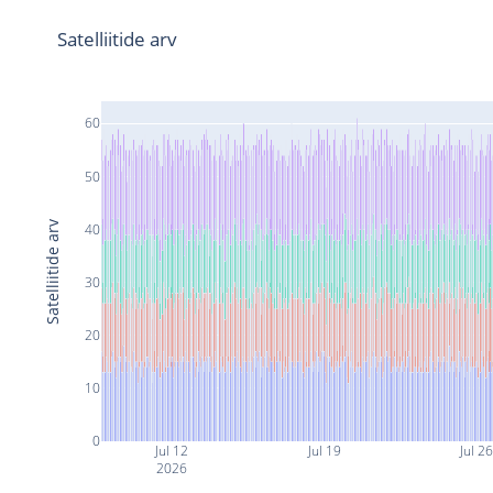
Satelliitide arv
60
50
Satelliitide arv
40
30
20
10
0
Jul 12
Jul 19
Jul 2
2026