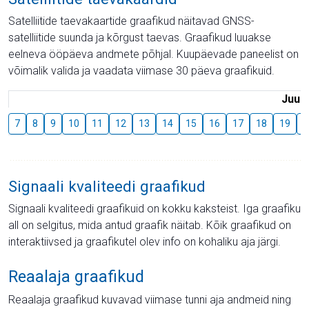
Satelliitide taevakaartide graafikud näitavad GNSS-
satelliitide suunda ja kõrgust taevas. Graafikud luuakse
eelneva ööpäeva andmete põhjal. Kuupäevade paneelist on
võimalik valida ja vaadata viimase 30 päeva graafikuid.
Juuli
7
8
9
10
11
12
13
14
15
16
17
18
19
2
Signaali kvaliteedi graafikud
Signaali kvaliteedi graafikuid on kokku kaksteist. Iga graafiku
all on selgitus, mida antud graafik näitab. Kõik graafikud on
interaktiivsed ja graafikutel olev info on kohaliku aja järgi.
Reaalaja graafikud
Reaalaja graafikud kuvavad viimase tunni aja andmeid ning