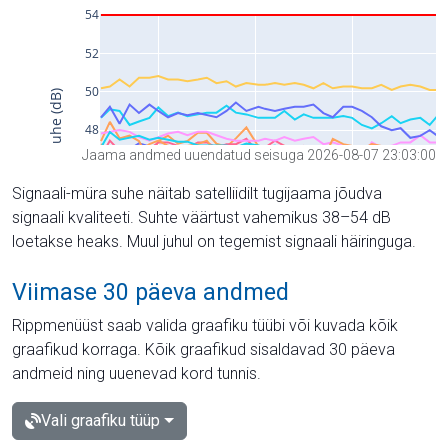
Jaama andmed uuendatud seisuga 2026-08-07 23:03:00
Signaali-müra suhe näitab satelliidilt tugijaama jõudva
signaali kvaliteeti. Suhte väärtust vahemikus 38–54 dB
loetakse heaks. Muul juhul on tegemist signaali häiringuga.
Viimase 30 päeva andmed
Rippmenüüst saab valida graafiku tüübi või kuvada kõik
graafikud korraga. Kõik graafikud sisaldavad 30 päeva
andmeid ning uuenevad kord tunnis.
Vali graafiku tüüp