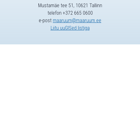
Mustamäe tee 51, 10621 Tallinn
telefon +372 665 0600
e-post
maaruum@maaruum.ee
Liitu uuGISed listiga