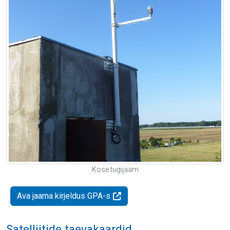
Kose tugijaam
Ava jaama kirjeldus GPA-s
Satelliitide taevakaardid