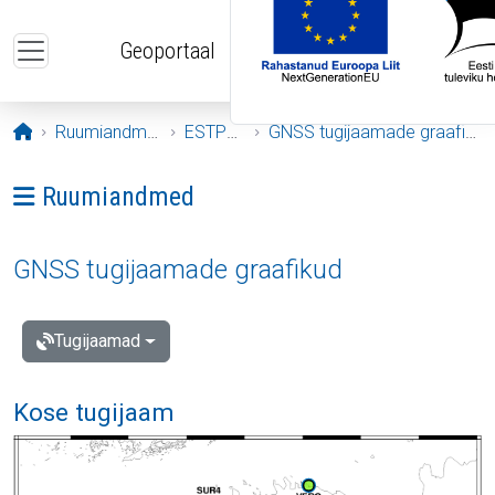
Liigu edasi põhisisu juurde
Geoportaal
Avaleht
Ruumiandmed
ESTPOS
GNSS tugijaamade graafikud
Ava menüü: Ruumiandmed
Ruumiandmed
GNSS tugijaamade graafikud
Tugijaamad
Kose tugijaam