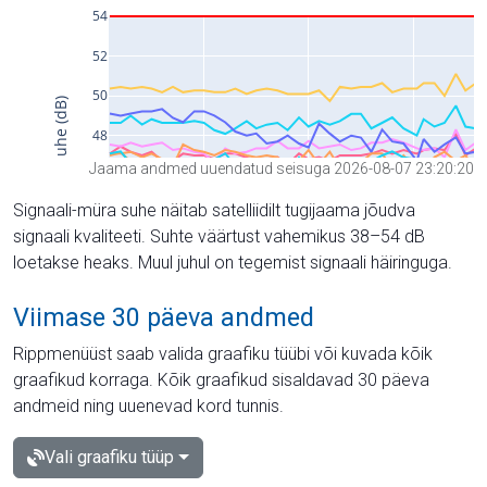
Jaama andmed uuendatud seisuga 2026-08-07 23:20:20
Signaali-müra suhe näitab satelliidilt tugijaama jõudva
signaali kvaliteeti. Suhte väärtust vahemikus 38–54 dB
loetakse heaks. Muul juhul on tegemist signaali häiringuga.
Viimase 30 päeva andmed
Rippmenüüst saab valida graafiku tüübi või kuvada kõik
graafikud korraga. Kõik graafikud sisaldavad 30 päeva
andmeid ning uuenevad kord tunnis.
Vali graafiku tüüp