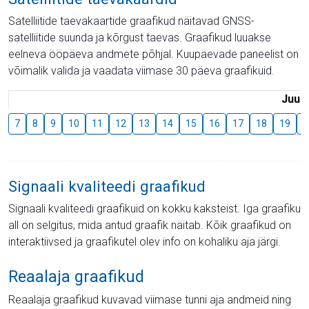
Satelliitide taevakaartide graafikud näitavad GNSS-
satelliitide suunda ja kõrgust taevas. Graafikud luuakse
eelneva ööpäeva andmete põhjal. Kuupäevade paneelist on
võimalik valida ja vaadata viimase 30 päeva graafikuid.
Juuli
7
8
9
10
11
12
13
14
15
16
17
18
19
2
Signaali kvaliteedi graafikud
Signaali kvaliteedi graafikuid on kokku kaksteist. Iga graafiku
all on selgitus, mida antud graafik näitab. Kõik graafikud on
interaktiivsed ja graafikutel olev info on kohaliku aja järgi.
Reaalaja graafikud
Reaalaja graafikud kuvavad viimase tunni aja andmeid ning