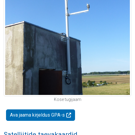
Kose tugijaam
Ava jaama kirjeldus GPA-s
Satelliitide taevakaardid