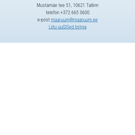
Mustamäe tee 51, 10621 Tallinn
telefon +372 665 0600
e-post
maaruum@maaruum.ee
Liitu uuGISed listiga