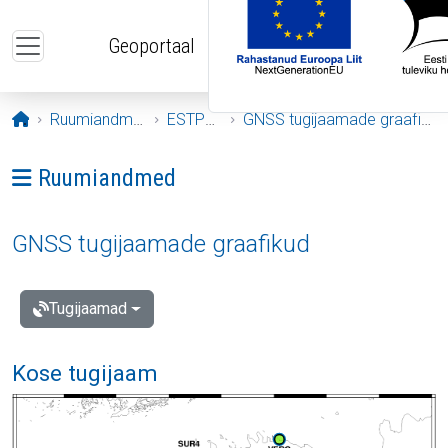
Liigu edasi põhisisu juurde
Geoportaal
Avaleht
Ruumiandmed
ESTPOS
GNSS tugijaamade graafikud
Ava menüü: Ruumiandmed
Ruumiandmed
GNSS tugijaamade graafikud
Tugijaamad
Kose tugijaam