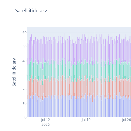
Satelliitide arv
60
50
Satelliitide arv
40
30
20
10
0
Jul 12
Jul 19
Jul 2
2026