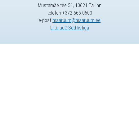
Mustamäe tee 51, 10621 Tallinn
telefon +372 665 0600
e-post
maaruum@maaruum.ee
Liitu uuGISed listiga