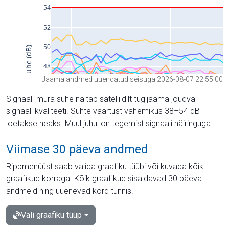
Jaama andmed uuendatud seisuga 2026-08-07 22:55:00
Signaali-müra suhe näitab satelliidilt tugijaama jõudva
signaali kvaliteeti. Suhte väärtust vahemikus 38–54 dB
loetakse heaks. Muul juhul on tegemist signaali häiringuga.
Viimase 30 päeva andmed
Rippmenüüst saab valida graafiku tüübi või kuvada kõik
graafikud korraga. Kõik graafikud sisaldavad 30 päeva
andmeid ning uuenevad kord tunnis.
Vali graafiku tüüp