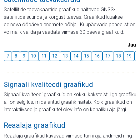
Satelliitide taevakaartide graafikud näitavad GNSS-
satelliitide suunda ja kõrgust taevas. Graafikud luuakse
eelneva ööpäeva andmete põhjal. Kuupäevade paneelist on
võimalik valida ja vaadata viimase 30 päeva graafikuid.
Juuli
7
8
9
10
11
12
13
14
15
16
17
18
19
2
Signaali kvaliteedi graafikud
Signaali kvaliteedi graafikuid on kokku kaksteist. Iga graafiku
all on selgitus, mida antud graafik näitab. Kõik graafikud on
interaktiivsed ja graafikutel olev info on kohaliku aja järgi.
Reaalaja graafikud
Reaalaja graafikud kuvavad viimase tunni aja andmeid ning