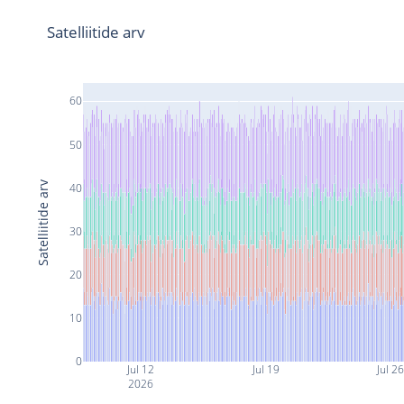
Satelliitide arv
60
50
Satelliitide arv
40
30
20
10
0
Jul 12
Jul 19
Jul 2
2026