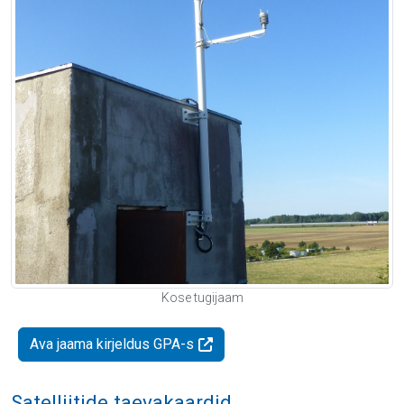
Kose tugijaam
Ava jaama kirjeldus GPA-s
Satelliitide taevakaardid