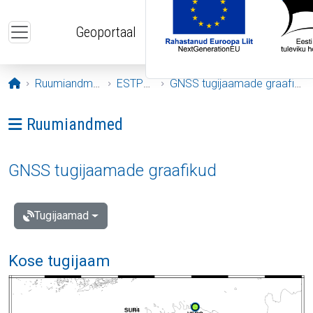
Liigu edasi põhisisu juurde
Geoportaal
Avaleht
Ruumiandmed
ESTPOS
GNSS tugijaamade graafikud
Ava menüü: Ruumiandmed
Ruumiandmed
GNSS tugijaamade graafikud
Tugijaamad
Kose tugijaam