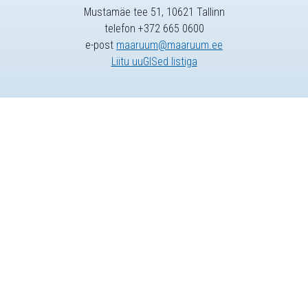
Mustamäe tee 51, 10621 Tallinn
telefon +372 665 0600
e-post
maaruum@maaruum.ee
Liitu uuGISed listiga