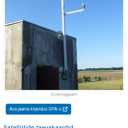
Kose tugijaam
Ava jaama kirjeldus GPA-s
Satelliitide taevakaardid