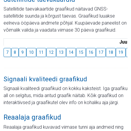
Satelliitide taevakaartide graafikud näitavad GNSS-
satelliitide suunda ja kõrgust taevas. Graafikud luuakse
eelneva ööpäeva andmete põhjal. Kuupäevade paneelist on
võimalik valida ja vaadata viimase 30 päeva graafikuid.
Juuli
7
8
9
10
11
12
13
14
15
16
17
18
19
2
Signaali kvaliteedi graafikud
Signaali kvaliteedi graafikuid on kokku kaksteist. Iga graafiku
all on selgitus, mida antud graafik näitab. Kõik graafikud on
interaktiivsed ja graafikutel olev info on kohaliku aja järgi.
Reaalaja graafikud
Reaalaja graafikud kuvavad viimase tunni aja andmeid ning