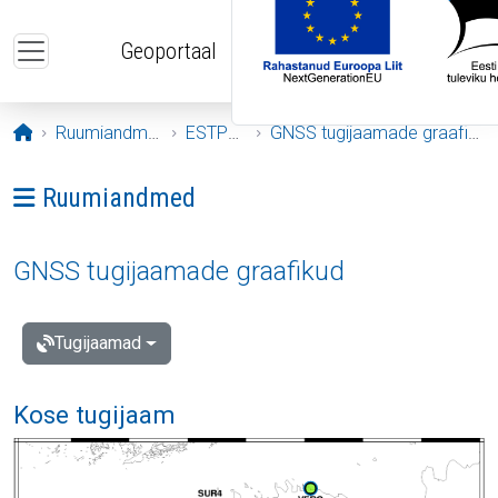
Liigu edasi põhisisu juurde
Geoportaal
Avaleht
Ruumiandmed
ESTPOS
GNSS tugijaamade graafikud
Ava menüü: Ruumiandmed
Ruumiandmed
GNSS tugijaamade graafikud
Tugijaamad
Kose tugijaam