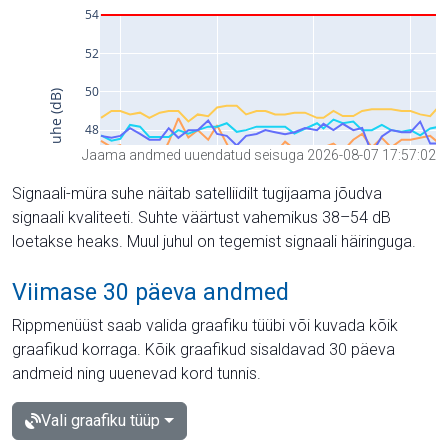
Jaama andmed uuendatud seisuga 2026-08-07 17:57:02
Signaali-müra suhe näitab satelliidilt tugijaama jõudva
signaali kvaliteeti. Suhte väärtust vahemikus 38–54 dB
loetakse heaks. Muul juhul on tegemist signaali häiringuga.
Viimase 30 päeva andmed
Rippmenüüst saab valida graafiku tüübi või kuvada kõik
graafikud korraga. Kõik graafikud sisaldavad 30 päeva
andmeid ning uuenevad kord tunnis.
Vali graafiku tüüp