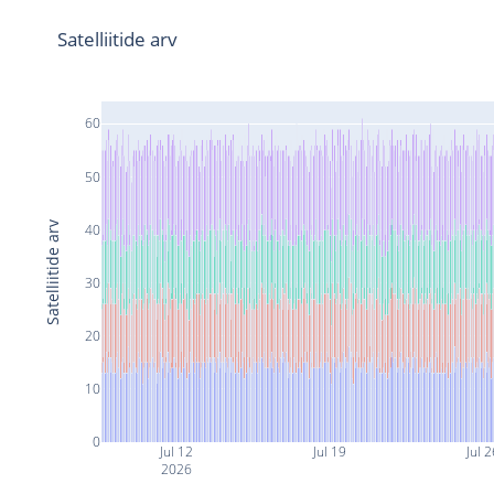
Satelliitide arv
60
50
Satelliitide arv
40
30
20
10
0
Jul 12
Jul 19
Jul 2
2026