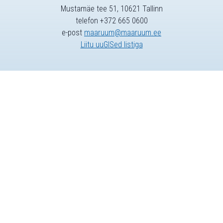
Mustamäe tee 51, 10621 Tallinn
telefon +372 665 0600
e-post
maaruum@maaruum.ee
Liitu uuGISed listiga