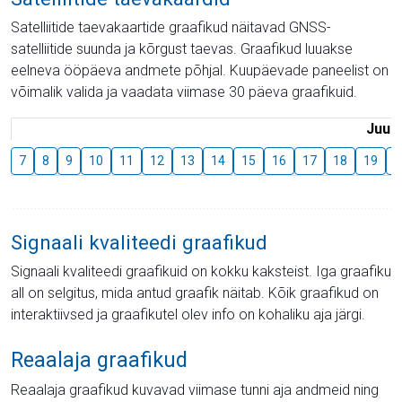
Satelliitide taevakaartide graafikud näitavad GNSS-
satelliitide suunda ja kõrgust taevas. Graafikud luuakse
eelneva ööpäeva andmete põhjal. Kuupäevade paneelist on
võimalik valida ja vaadata viimase 30 päeva graafikuid.
Juuli
7
8
9
10
11
12
13
14
15
16
17
18
19
2
Signaali kvaliteedi graafikud
Signaali kvaliteedi graafikuid on kokku kaksteist. Iga graafiku
all on selgitus, mida antud graafik näitab. Kõik graafikud on
interaktiivsed ja graafikutel olev info on kohaliku aja järgi.
Reaalaja graafikud
Reaalaja graafikud kuvavad viimase tunni aja andmeid ning