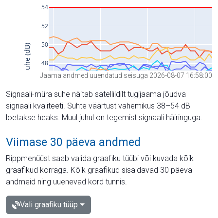
Jaama andmed uuendatud seisuga 2026-08-07 16:58:00
Signaali-müra suhe näitab satelliidilt tugijaama jõudva
signaali kvaliteeti. Suhte väärtust vahemikus 38–54 dB
loetakse heaks. Muul juhul on tegemist signaali häiringuga.
Viimase 30 päeva andmed
Rippmenüüst saab valida graafiku tüübi või kuvada kõik
graafikud korraga. Kõik graafikud sisaldavad 30 päeva
andmeid ning uuenevad kord tunnis.
Vali graafiku tüüp