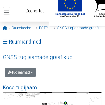
Liigu edasi põhisisu juurde
Geoportaal
Avaleht
Ruumiandmed
ESTPOS
GNSS tugijaamade graafikud
Ava menüü: Ruumiandmed
Ruumiandmed
GNSS tugijaamade graafikud
Tugijaamad
Kose tugijaam