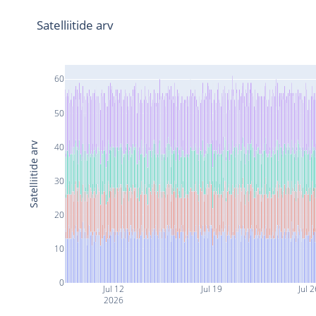
Satelliitide arv
60
50
Satelliitide arv
40
30
20
10
0
Jul 12
Jul 19
Jul 
2026