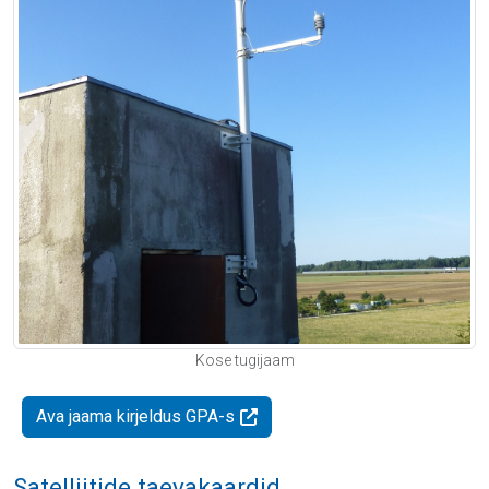
Kose tugijaam
Ava jaama kirjeldus GPA-s
Satelliitide taevakaardid