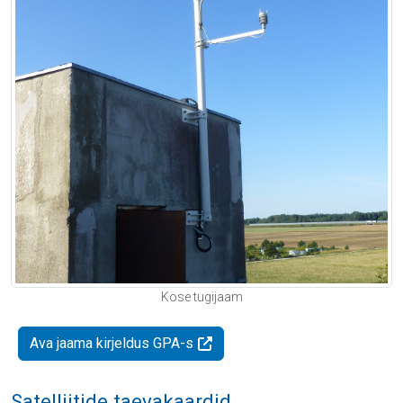
Kose tugijaam
Ava jaama kirjeldus GPA-s
Satelliitide taevakaardid