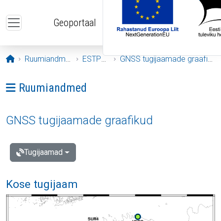
Liigu edasi põhisisu juurde
Geoportaal
Avaleht
Ruumiandmed
ESTPOS
GNSS tugijaamade graafikud
Ava menüü: Ruumiandmed
Ruumiandmed
GNSS tugijaamade graafikud
Tugijaamad
Kose tugijaam