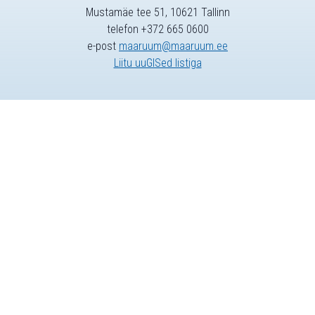
Mustamäe tee 51, 10621 Tallinn
telefon +372 665 0600
e-post
maaruum@maaruum.ee
Liitu uuGISed listiga