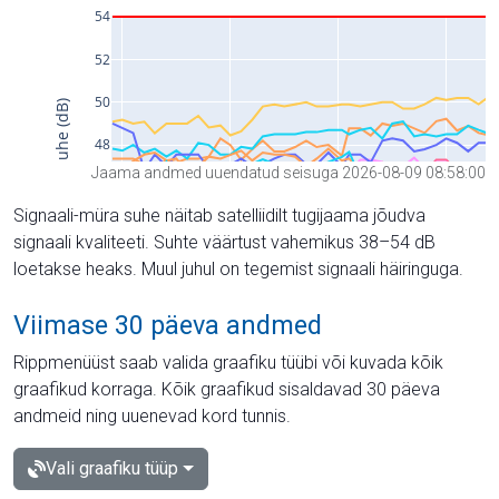
Jaama andmed uuendatud seisuga 2026-08-09 08:58:00
Signaali-müra suhe näitab satelliidilt tugijaama jõudva
signaali kvaliteeti. Suhte väärtust vahemikus 38–54 dB
loetakse heaks. Muul juhul on tegemist signaali häiringuga.
Viimase 30 päeva andmed
Rippmenüüst saab valida graafiku tüübi või kuvada kõik
graafikud korraga. Kõik graafikud sisaldavad 30 päeva
andmeid ning uuenevad kord tunnis.
Vali graafiku tüüp