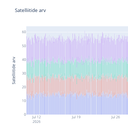
Satelliitide arv
60
50
Satelliitide arv
40
30
20
10
0
Jul 12
Jul 19
Jul 26
2026