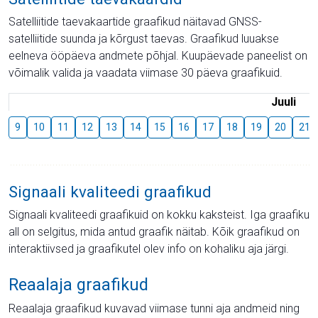
Satelliitide taevakaartide graafikud näitavad GNSS-
satelliitide suunda ja kõrgust taevas. Graafikud luuakse
eelneva ööpäeva andmete põhjal. Kuupäevade paneelist on
võimalik valida ja vaadata viimase 30 päeva graafikuid.
Juuli
9
10
11
12
13
14
15
16
17
18
19
20
21
Signaali kvaliteedi graafikud
Signaali kvaliteedi graafikuid on kokku kaksteist. Iga graafiku
all on selgitus, mida antud graafik näitab. Kõik graafikud on
interaktiivsed ja graafikutel olev info on kohaliku aja järgi.
Reaalaja graafikud
Reaalaja graafikud kuvavad viimase tunni aja andmeid ning