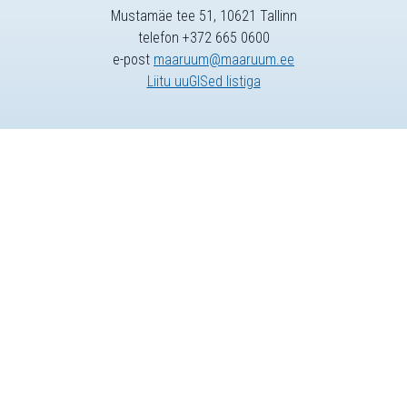
Mustamäe tee 51, 10621 Tallinn
telefon +372 665 0600
e-post
maaruum@maaruum.ee
Liitu uuGISed listiga