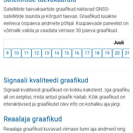
Satelliitide taevakaartide graafikud näitavad GNSS-
satelliitide suunda ja kõrgust taevas. Graafikud luuakse
eelneva ööpäeva andmete põhjal. Kuupäevade paneelist on
võimalik valida ja vaadata viimase 30 päeva graafikuid.
Juuli
9
10
11
12
13
14
15
16
17
18
19
20
21
Signaali kvaliteedi graafikud
Signaali kvaliteedi graafikuid on kokku kaksteist. Iga graafiku
all on selgitus, mida antud graafik näitab. Kõik graafikud on
interaktiivsed ja graafikutel olev info on kohaliku aja järgi.
Reaalaja graafikud
Reaalaja graafikud kuvavad viimase tunni aja andmeid ning