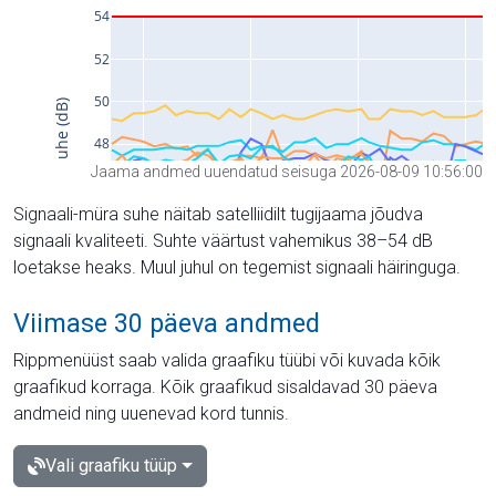
Jaama andmed uuendatud seisuga 2026-08-09 10:56:00
Signaali-müra suhe näitab satelliidilt tugijaama jõudva
signaali kvaliteeti. Suhte väärtust vahemikus 38–54 dB
loetakse heaks. Muul juhul on tegemist signaali häiringuga.
Viimase 30 päeva andmed
Rippmenüüst saab valida graafiku tüübi või kuvada kõik
graafikud korraga. Kõik graafikud sisaldavad 30 päeva
andmeid ning uuenevad kord tunnis.
Vali graafiku tüüp