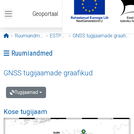
Liigu edasi põhisisu juurde
Geoportaal
Avaleht
Ruumiandmed
ESTPOS
GNSS tugijaamade graafikud
Ava menüü: Ruumiandmed
Ruumiandmed
GNSS tugijaamade graafikud
Tugijaamad
Kose tugijaam