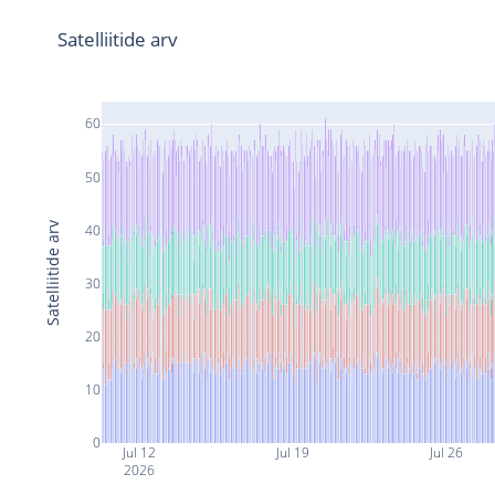
Satelliitide arv
60
50
Satelliitide arv
40
30
20
10
0
Jul 12
Jul 19
Jul 26
2026