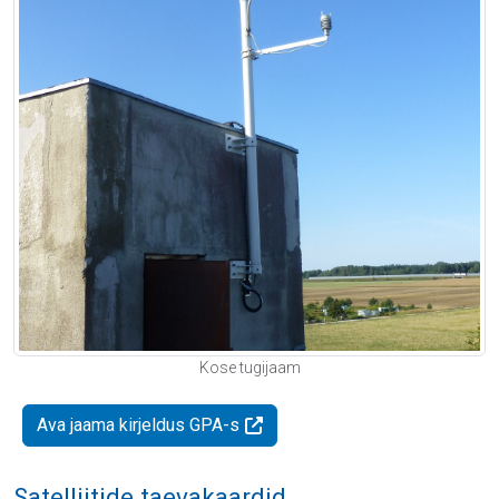
Kose tugijaam
Ava jaama kirjeldus GPA-s
Satelliitide taevakaardid