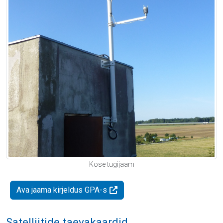
Kose tugijaam
Ava jaama kirjeldus GPA-s
Satelliitide taevakaardid