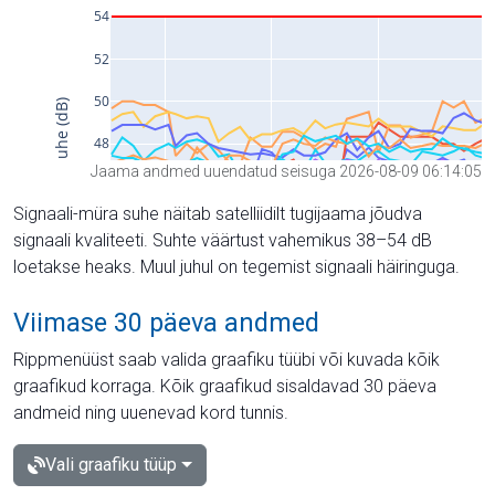
Jaama andmed uuendatud seisuga 2026-08-09 06:14:05
Signaali-müra suhe näitab satelliidilt tugijaama jõudva
signaali kvaliteeti. Suhte väärtust vahemikus 38–54 dB
loetakse heaks. Muul juhul on tegemist signaali häiringuga.
Viimase 30 päeva andmed
Rippmenüüst saab valida graafiku tüübi või kuvada kõik
graafikud korraga. Kõik graafikud sisaldavad 30 päeva
andmeid ning uuenevad kord tunnis.
Vali graafiku tüüp