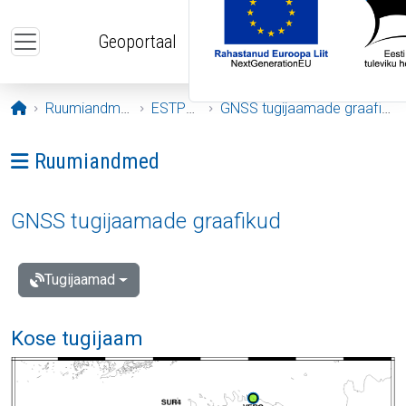
Liigu edasi põhisisu juurde
Geoportaal
Avaleht
Ruumiandmed
ESTPOS
GNSS tugijaamade graafikud
Ava menüü: Ruumiandmed
Ruumiandmed
GNSS tugijaamade graafikud
Tugijaamad
Kose tugijaam