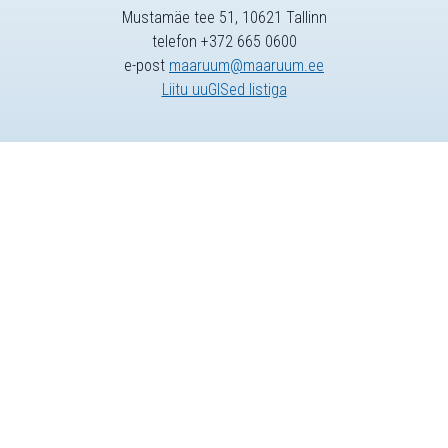
Mustamäe tee 51, 10621 Tallinn
telefon +372 665 0600
e-post
maaruum@maaruum.ee
Liitu uuGISed listiga