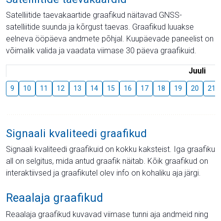
Satelliitide taevakaartide graafikud näitavad GNSS-
satelliitide suunda ja kõrgust taevas. Graafikud luuakse
eelneva ööpäeva andmete põhjal. Kuupäevade paneelist on
võimalik valida ja vaadata viimase 30 päeva graafikuid.
Juuli
9
10
11
12
13
14
15
16
17
18
19
20
21
Signaali kvaliteedi graafikud
Signaali kvaliteedi graafikuid on kokku kaksteist. Iga graafiku
all on selgitus, mida antud graafik näitab. Kõik graafikud on
interaktiivsed ja graafikutel olev info on kohaliku aja järgi.
Reaalaja graafikud
Reaalaja graafikud kuvavad viimase tunni aja andmeid ning