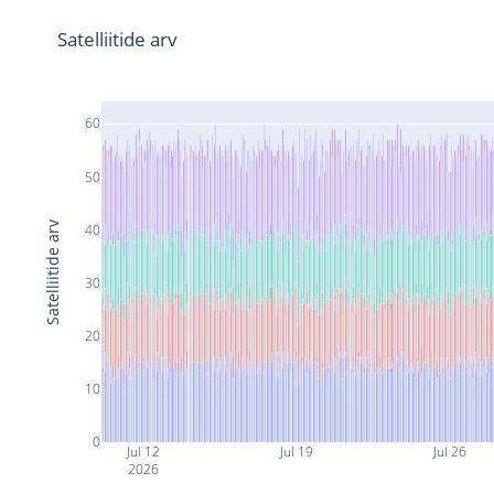
Satelliitide arv
60
50
Satelliitide arv
40
30
20
10
0
Jul 12
Jul 19
Jul 26
2026