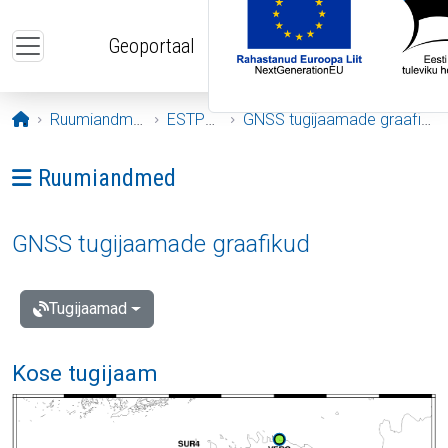
Liigu edasi põhisisu juurde
Geoportaal
Avaleht
Ruumiandmed
ESTPOS
GNSS tugijaamade graafikud
Ava menüü: Ruumiandmed
Ruumiandmed
GNSS tugijaamade graafikud
Tugijaamad
Kose tugijaam