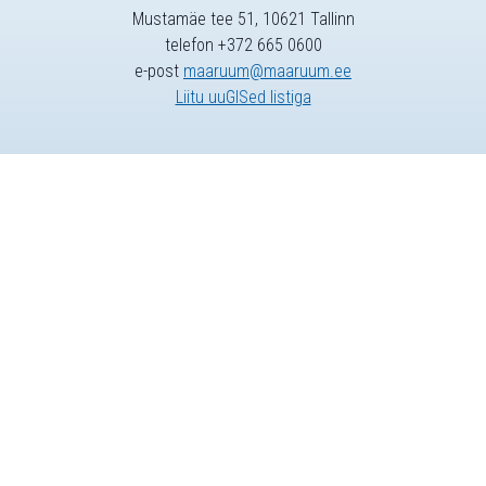
Mustamäe tee 51, 10621 Tallinn
telefon +372 665 0600
e-post
maaruum@maaruum.ee
Liitu uuGISed listiga