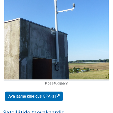
Kose tugijaam
Ava jaama kirjeldus GPA-s
Satelliitide taevakaardid