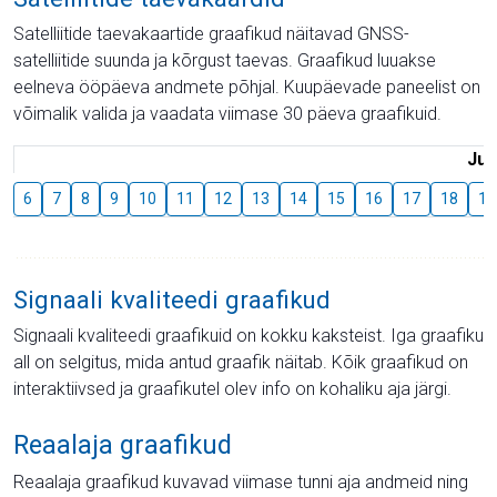
Satelliitide taevakaartide graafikud näitavad GNSS-
satelliitide suunda ja kõrgust taevas. Graafikud luuakse
eelneva ööpäeva andmete põhjal. Kuupäevade paneelist on
võimalik valida ja vaadata viimase 30 päeva graafikuid.
Juu
6
7
8
9
10
11
12
13
14
15
16
17
18
19
Signaali kvaliteedi graafikud
Signaali kvaliteedi graafikuid on kokku kaksteist. Iga graafiku
all on selgitus, mida antud graafik näitab. Kõik graafikud on
interaktiivsed ja graafikutel olev info on kohaliku aja järgi.
Reaalaja graafikud
Reaalaja graafikud kuvavad viimase tunni aja andmeid ning