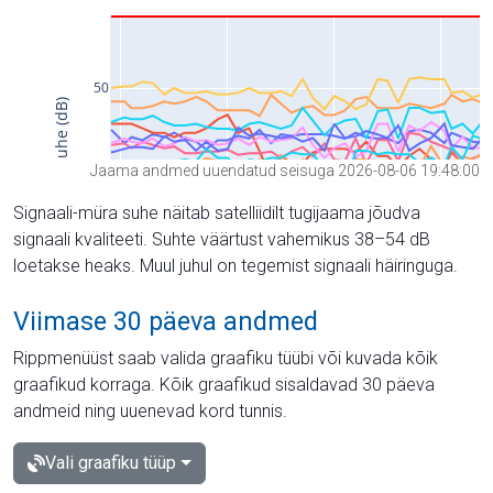
Jaama andmed uuendatud seisuga 2026-08-06 19:48:00
Signaali-müra suhe näitab satelliidilt tugijaama jõudva
signaali kvaliteeti. Suhte väärtust vahemikus 38–54 dB
loetakse heaks. Muul juhul on tegemist signaali häiringuga.
Viimase 30 päeva andmed
Rippmenüüst saab valida graafiku tüübi või kuvada kõik
graafikud korraga. Kõik graafikud sisaldavad 30 päeva
andmeid ning uuenevad kord tunnis.
Vali graafiku tüüp