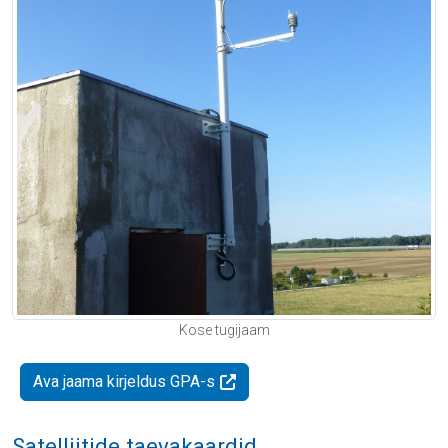
Kose tugijaam
Ava jaama kirjeldus GPA-s
Satelliitide taevakaardid