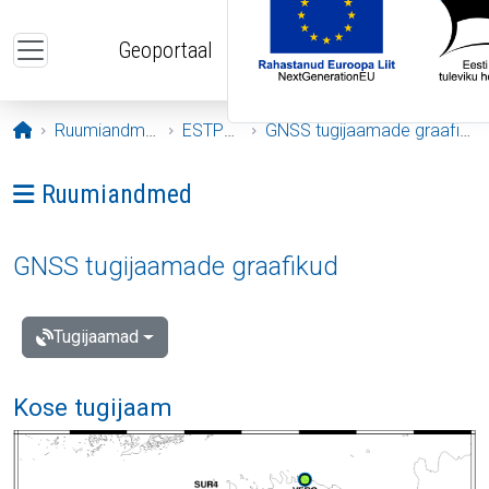
Liigu edasi põhisisu juurde
Geoportaal
Avaleht
Ruumiandmed
ESTPOS
GNSS tugijaamade graafikud
Ava menüü: Ruumiandmed
Ruumiandmed
GNSS tugijaamade graafikud
Tugijaamad
Kose tugijaam