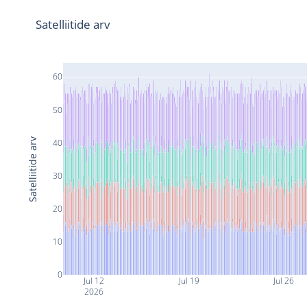
Satelliitide arv
60
50
Satelliitide arv
40
30
20
10
0
Jul 12
Jul 19
Jul 26
2026