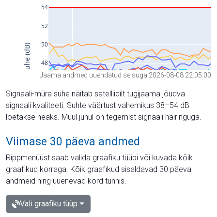
Jaama andmed uuendatud seisuga 2026-08-08 22:05:00
Signaali-müra suhe näitab satelliidilt tugijaama jõudva
signaali kvaliteeti. Suhte väärtust vahemikus 38–54 dB
loetakse heaks. Muul juhul on tegemist signaali häiringuga.
Viimase 30 päeva andmed
Rippmenüüst saab valida graafiku tüübi või kuvada kõik
graafikud korraga. Kõik graafikud sisaldavad 30 päeva
andmeid ning uuenevad kord tunnis.
Vali graafiku tüüp