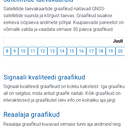
Satelliitide taevakaartide graafikud näitavad GNSS-
satelliitide suunda ja kõrgust taevas. Graafikud luuakse
eelneva ööpäeva andmete põhjal. Kuupäevade paneelist on
võimalik valida ja vaadata viimase 30 päeva graafikuid.
Juuli
8
9
10
11
12
13
14
15
16
17
18
19
20
Signaali kvaliteedi graafikud
Signaali kvaliteedi graafikuid on kokku kaksteist. Iga graafiku
all on selgitus, mida antud graafik näitab. Kõik graafikud on
interaktiivsed ja graafikutel olev info on kohaliku aja järgi.
Reaalaja graafikud
Reaalaja graafikud kuvavad viimase tunni aja andmeid ning