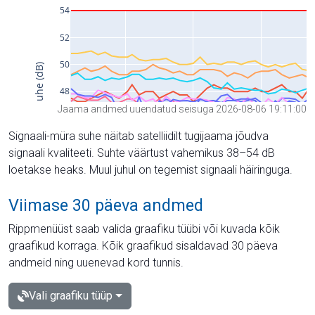
Jaama andmed uuendatud seisuga 2026-08-06 19:11:00
Signaali-müra suhe näitab satelliidilt tugijaama jõudva
signaali kvaliteeti. Suhte väärtust vahemikus 38–54 dB
loetakse heaks. Muul juhul on tegemist signaali häiringuga.
Viimase 30 päeva andmed
Rippmenüüst saab valida graafiku tüübi või kuvada kõik
graafikud korraga. Kõik graafikud sisaldavad 30 päeva
andmeid ning uuenevad kord tunnis.
Vali graafiku tüüp