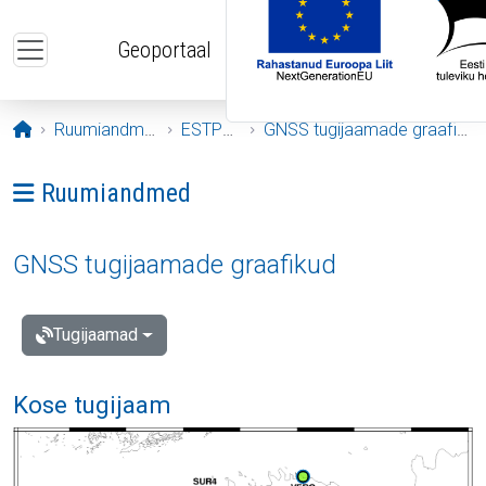
Liigu edasi põhisisu juurde
Geoportaal
Avaleht
Ruumiandmed
ESTPOS
GNSS tugijaamade graafikud
Ava menüü: Ruumiandmed
Ruumiandmed
GNSS tugijaamade graafikud
Tugijaamad
Kose tugijaam