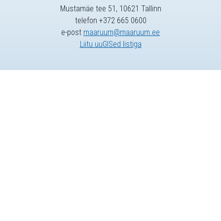
Mustamäe tee 51, 10621 Tallinn
telefon +372 665 0600
e-post
maaruum@maaruum.ee
Liitu uuGISed listiga