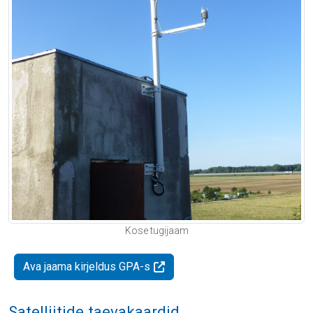
Kose tugijaam
Ava jaama kirjeldus GPA-s
Satelliitide taevakaardid