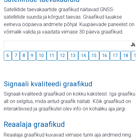
Satelliitide taevakaartide graafikud näitavad GNSS-
satelliitide suunda ja kõrgust taevas. Graafikud luuakse
eelneva ööpäeva andmete põhjal. Kuupäevade paneelist on
võimalik valida ja vaadata viimase 30 päeva graafikuid.
Juu
6
7
8
9
10
11
12
13
14
15
16
17
18
19
Signaali kvaliteedi graafikud
Signaali kvaliteedi graafikuid on kokku kaksteist. Iga graafiku
all on selgitus, mida antud graafik näitab. Kõik graafikud on
interaktiivsed ja graafikutel olev info on kohaliku aja järgi.
Reaalaja graafikud
Reaalaja graafikud kuvavad viimase tunni aja andmeid ning