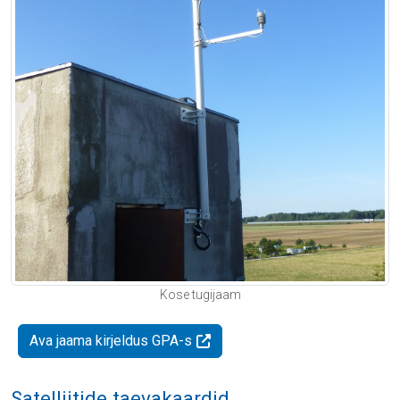
Kose tugijaam
Ava jaama kirjeldus GPA-s
Satelliitide taevakaardid