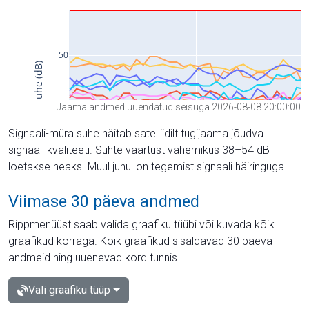
Jaama andmed uuendatud seisuga 2026-08-08 20:00:00
Signaali-müra suhe näitab satelliidilt tugijaama jõudva
signaali kvaliteeti. Suhte väärtust vahemikus 38–54 dB
loetakse heaks. Muul juhul on tegemist signaali häiringuga.
Viimase 30 päeva andmed
Rippmenüüst saab valida graafiku tüübi või kuvada kõik
graafikud korraga. Kõik graafikud sisaldavad 30 päeva
andmeid ning uuenevad kord tunnis.
Vali graafiku tüüp