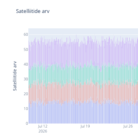
Satelliitide arv
60
50
Satelliitide arv
40
30
20
10
0
Jul 12
Jul 19
Jul 26
2026