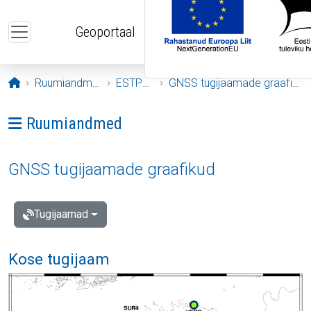
Liigu edasi põhisisu juurde
Geoportaal
Avaleht
Ruumiandmed
ESTPOS
GNSS tugijaamade graafikud
Ava menüü: Ruumiandmed
Ruumiandmed
GNSS tugijaamade graafikud
Tugijaamad
Kose tugijaam