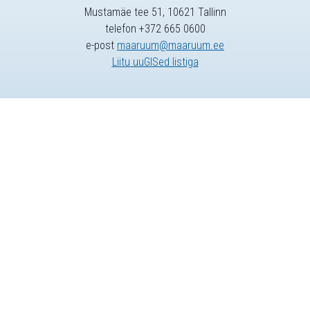
Mustamäe tee 51, 10621 Tallinn
telefon +372 665 0600
e-post
maaruum@maaruum.ee
Liitu uuGISed listiga