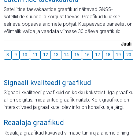
Satelliitide taevakaartide graafikud näitavad GNSS-
satelliitide suunda ja kõrgust taevas. Graafikud luuakse
eelneva ööpäeva andmete põhjal. Kuupäevade paneelist on
võimalik valida ja vaadata viimase 30 päeva graafikuid.
Juuli
8
9
10
11
12
13
14
15
16
17
18
19
20
Signaali kvaliteedi graafikud
Signaali kvaliteedi graafikuid on kokku kaksteist. Iga graafiku
all on selgitus, mida antud graafik näitab. Kõik graafikud on
interaktiivsed ja graafikutel olev info on kohaliku aja järgi.
Reaalaja graafikud
Reaalaja graafikud kuvavad viimase tunni aja andmeid ning