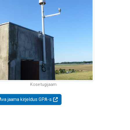
Kose tugijaam
Ava jaama kirjeldus GPA-s