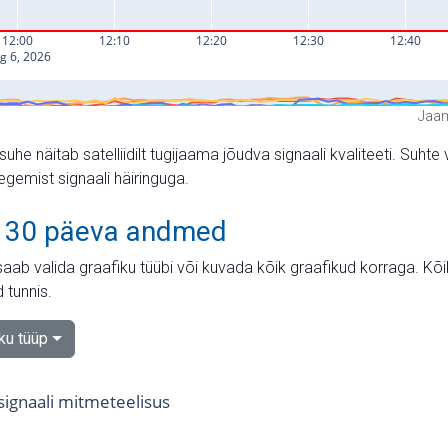
Jaam
suhe näitab satelliidilt tugijaama jõudva signaali kvaliteeti. Su
tegemist signaali häiringuga.
 30 päeva andmed
aab valida graafiku tüübi või kuvada kõik graafikud korraga. Kõ
 tunnis.
iku tüüp
 signaali mitmeteelisus