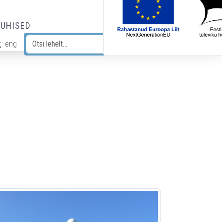
JUHISED
t
eng
Otsi