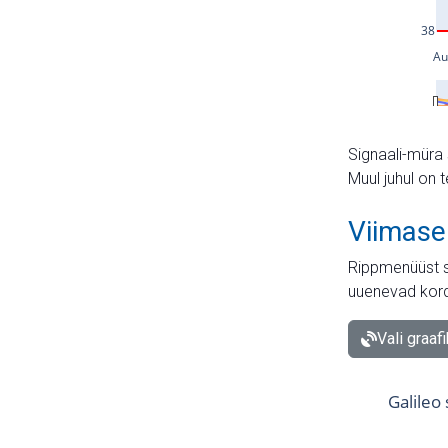
Signaali-müra 
Muul juhul on 
Viimase
Rippmenüüst s
uuenevad kord
Vali graaf
Galileo