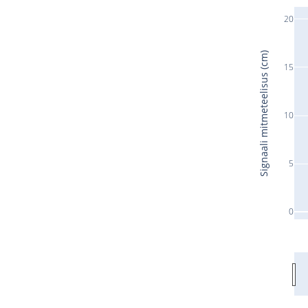
20
Signaali mitmeteelisus (cm)
15
10
5
0