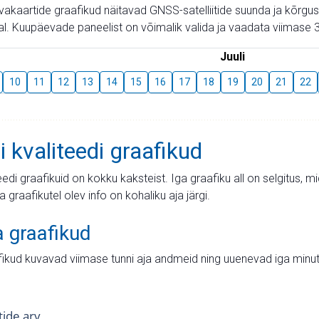
aevakaartide graafikud näitavad GNSS-satelliitide suunda ja kõr
l. Kuupäevade paneelist on võimalik valida ja vaadata viimase 3
Juuli
10
11
12
13
14
15
16
17
18
19
20
21
22
i kvaliteedi graafikud
teedi graafikuid on kokku kaksteist. Iga graafiku all on selgitus, 
ja graafikutel olev info on kohaliku aja järgi.
a graafikud
fikud kuvavad viimase tunni aja andmeid ning uuenevad iga minut