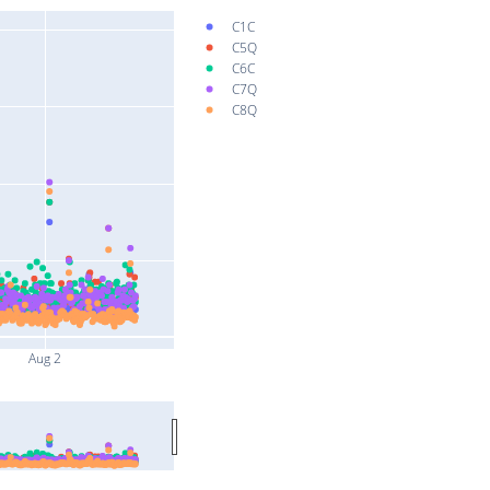
C1C
C5Q
C6C
C7Q
C8Q
Aug 2