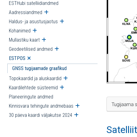
ESTHubi satelliidiandmed
Aadressiandmed
Ava alammenüü
Haldus- ja asustusjaotus
Ava alammenüü
Kohanimed
Ava alammenüü
Mullastiku kaart
Ava alammenüü
Geodeetilised andmed
Ava alammenüü
ESTPOS
Ava alammenüü
GNSS tugijaamade graafikud
Topokaardid ja aluskaardid
Ava alammenüü
Kaardilehtede süsteemid
Ava alammenüü
Planeeringute andmed
Tugijaama s
Kinnisvara tehingute andmebaas
Ava alammenüü
30 päeva kaardi väljakutse 2024
Ava alammenüü
Satelli