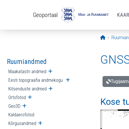
Liigu edasi põhisisu juurde
Geoportaal
KAA
Avaleht
Ruumia
GNSS 
Ruumiandmed
Maakatastri andmed
Ava alammenüü
Eesti topograafia andmekogu
Ava alammenüü
Tugijaam
Kitsenduste andmed
Ava alammenüü
Ortofotod
Ava alammenüü
Kose t
Geo3D
Ava alammenüü
Kaldaerofotod
Kõrgusandmed
Ava alammenüü