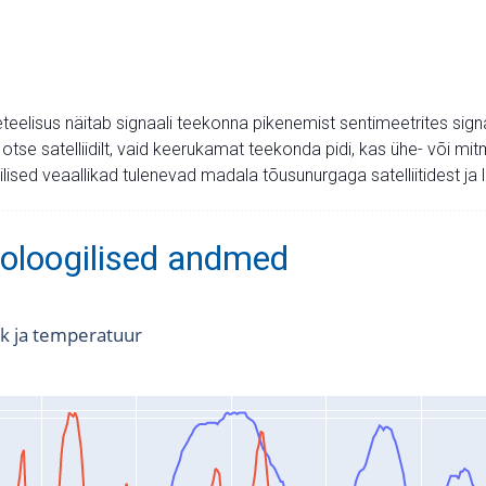
teelisus näitab signaali teekonna pikenemist sentimeetrites sign
 otse satelliidilt, vaid keerukamat teekonda pidi, kas ühe- või 
ilised veaallikad tulenevad madala tõusunurgaga satelliitidest j
oloogilised andmed
k ja temperatuur