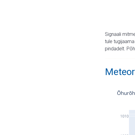
Signaali mitme
tule tugijaama
pindadelt. Põh
Meteor
Õhurõh
1010