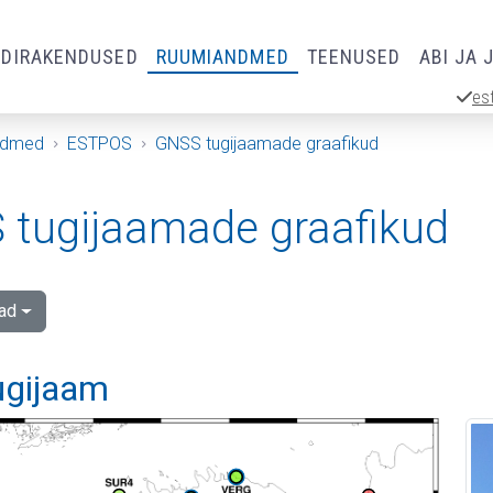
RDIRAKENDUSED
RUUMIANDMED
TEENUSED
ABI JA 
es
ndmed
ESTPOS
GNSS tugijaamade graafikud
tugijaamade graafikud
ad
ugijaam