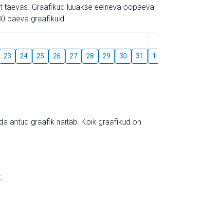
gust taevas. Graafikud luuakse eelneva ööpäeva
0 päeva graafikuid.
August
23
24
25
26
27
28
29
30
31
1
2
3
4
5
mida antud graafik näitab. Kõik graafikud on
.