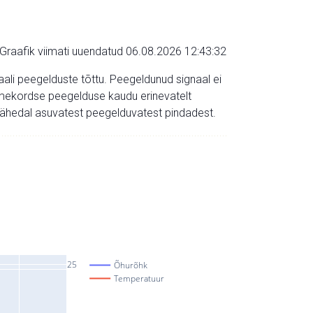
Graafik viimati uuendatud 06.08.2026 12:43:32
aali peegelduste tõttu. Peegeldunud signaal ei
mitmekordse peegelduse kaudu erinevatelt
a lähedal asuvatest peegelduvatest pindadest.
25
Õhurõhk
Temperatuur