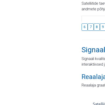
Satelliitide t
andmete põhja
6
7
8
9
Signaal
Signaali kvali
interaktiivsed 
Reaalaj
Reaalaja graa