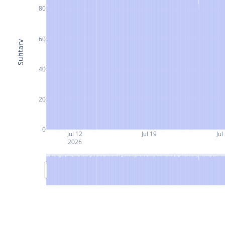
80
60
Suhtarv
40
20
0
Jul 12
Jul 19
Jul
2026