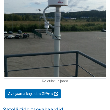
Koidula tugijaam
Ava jaama kirjeldus GPA-s
Satelliitide taevakaardid