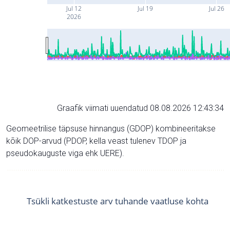
Jul 12
Jul 19
Jul 26
2026
Graafik viimati uuendatud 08.08.2026 12:43:34
Geomeetrilise täpsuse hinnangus (GDOP) kombineeritakse
kõik DOP-arvud (PDOP, kella veast tulenev TDOP ja
pseudokauguste viga ehk UERE).
Tsükli katkestuste arv tuhande vaatluse kohta