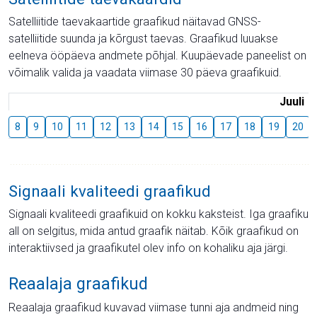
Satelliitide taevakaartide graafikud näitavad GNSS-
satelliitide suunda ja kõrgust taevas. Graafikud luuakse
eelneva ööpäeva andmete põhjal. Kuupäevade paneelist on
võimalik valida ja vaadata viimase 30 päeva graafikuid.
Juuli
8
9
10
11
12
13
14
15
16
17
18
19
20
Signaali kvaliteedi graafikud
Signaali kvaliteedi graafikuid on kokku kaksteist. Iga graafiku
all on selgitus, mida antud graafik näitab. Kõik graafikud on
interaktiivsed ja graafikutel olev info on kohaliku aja järgi.
Reaalaja graafikud
Reaalaja graafikud kuvavad viimase tunni aja andmeid ning