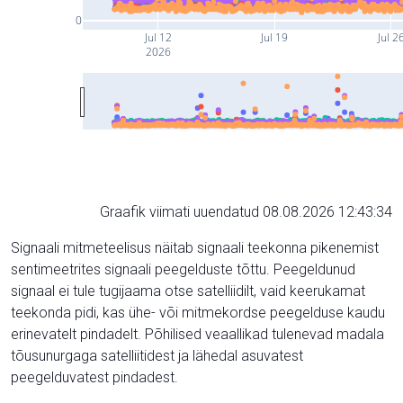
0
Jul 12
Jul 19
Jul 2
2026
Graafik viimati uuendatud 08.08.2026 12:43:34
Signaali mitmeteelisus näitab signaali teekonna pikenemist
sentimeetrites signaali peegelduste tõttu. Peegeldunud
signaal ei tule tugijaama otse satelliidilt, vaid keerukamat
teekonda pidi, kas ühe- või mitmekordse peegelduse kaudu
erinevatelt pindadelt. Põhilised veaallikad tulenevad madala
tõusunurgaga satelliitidest ja lähedal asuvatest
peegelduvatest pindadest.