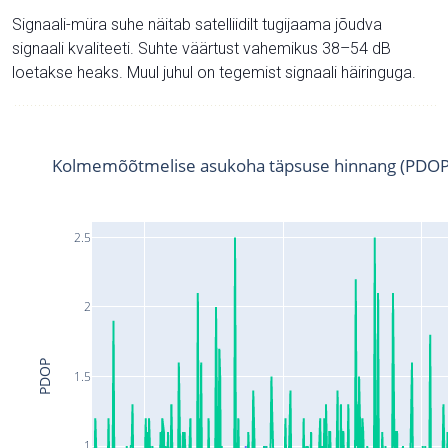
Signaali-müra suhe näitab satelliidilt tugijaama jõudva
signaali kvaliteeti. Suhte väärtust vahemikus 38–54 dB
loetakse heaks. Muul juhul on tegemist signaali häiringuga.
Kolmemõõtmelise asukoha täpsuse hinnang (PDOP
2.5
2
PDOP
1.5
1