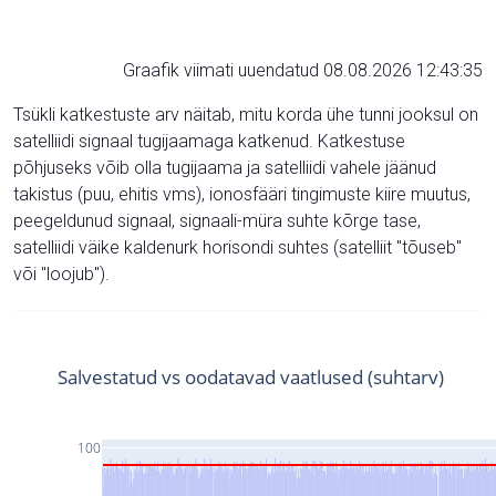
Graafik viimati uuendatud 08.08.2026 12:43:35
Tsükli katkestuste arv näitab, mitu korda ühe tunni jooksul on
satelliidi signaal tugijaamaga katkenud. Katkestuse
põhjuseks võib olla tugijaama ja satelliidi vahele jäänud
takistus (puu, ehitis vms), ionosfääri tingimuste kiire muutus,
peegeldunud signaal, signaali-müra suhte kõrge tase,
satelliidi väike kaldenurk horisondi suhtes (satelliit "tõuseb"
või "loojub").
Salvestatud vs oodatavad vaatlused (suhtarv)
100