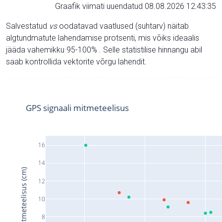
Graafik viimati uuendatud 08.08.2026 12:43:35
Salvestatud
vs
oodatavad vaatlused (suhtarv) näitab
algtundmatute lahendamise protsenti, mis võiks ideaalis
jääda vahemikku 95-100% . Selle statistilise hinnangu abil
saab kontrollida vektorite võrgu lahendit.
GPS signaali mitmeteelisus
16
14
Signaali mitmeteelisus (cm)
12
10
8