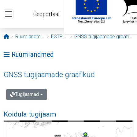
Liigu edasi põhisisu juurde
Geoportaal
Avaleht
Ruumiandmed
ESTPOS
GNSS tugijaamade graafikud
Ava menüü: Ruumiandmed
Ruumiandmed
GNSS tugijaamade graafikud
Tugijaamad
Koidula tugijaam