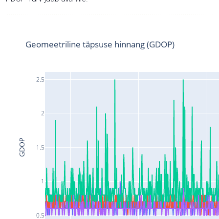
Geomeetriline täpsuse hinnang (GDOP)
2.5
2
GDOP
1.5
1
0.5