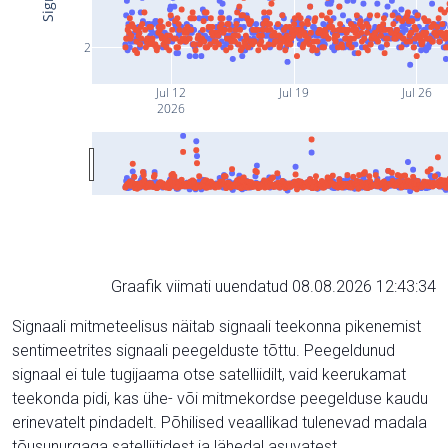
2
Jul 12
Jul 19
Jul 26
2026
Graafik viimati uuendatud 08.08.2026 12:43:34
Signaali mitmeteelisus näitab signaali teekonna pikenemist
sentimeetrites signaali peegelduste tõttu. Peegeldunud
signaal ei tule tugijaama otse satelliidilt, vaid keerukamat
teekonda pidi, kas ühe- või mitmekordse peegelduse kaudu
erinevatelt pindadelt. Põhilised veaallikad tulenevad madala
tõusunurgaga satelliitidest ja lähedal asuvatest