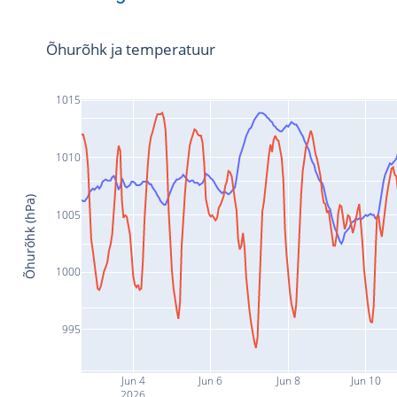
Õhurõhk ja temperatuur
1015
1010
Õhurõhk (hPa)
1005
1000
995
Jun 4
Jun 6
Jun 8
Jun 10
2026