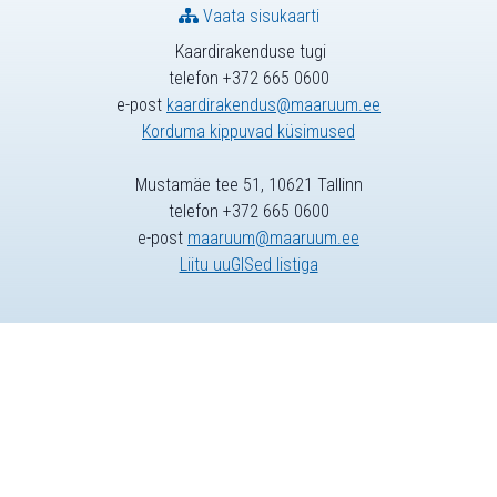
Vaata sisukaarti
Kaardirakenduse tugi
telefon +372 665 0600
e-post
kaardirakendus@maaruum.ee
Korduma kippuvad küsimused
Mustamäe tee 51, 10621 Tallinn
telefon +372 665 0600
e-post
maaruum@maaruum.ee
Liitu uuGISed listiga