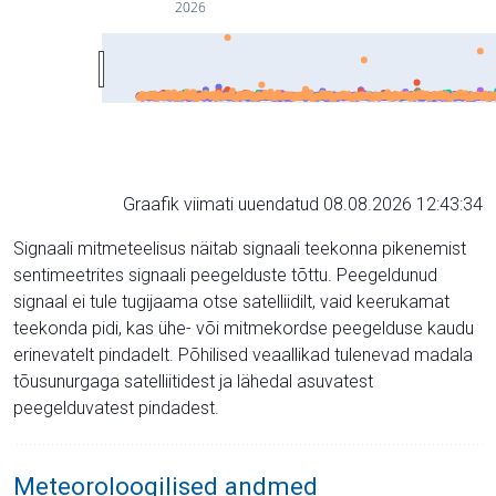
2026
Graafik viimati uuendatud 08.08.2026 12:43:34
Signaali mitmeteelisus näitab signaali teekonna pikenemist
sentimeetrites signaali peegelduste tõttu. Peegeldunud
signaal ei tule tugijaama otse satelliidilt, vaid keerukamat
teekonda pidi, kas ühe- või mitmekordse peegelduse kaudu
erinevatelt pindadelt. Põhilised veaallikad tulenevad madala
tõusunurgaga satelliitidest ja lähedal asuvatest
peegelduvatest pindadest.
Meteoroloogilised andmed