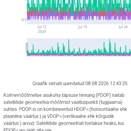
0.5
Jul 12
Jul 19
Jul 26
2026
Graafik viimati uuendatud 08.08.2026 12:43:35
Kolmemõõtmelise asukoha täpsuse hinnang (PDOP) näitab
satelliitide geomeetria mõõtmist vaatluspunkti (tugijaama)
suhtes. PDOP-is on kombineeritud HDOP-i (horisontaalne ehk
plaaniline väärtus ) ja VDOP-i (vertikaalne ehk kõrguslik
väärtus ) arvud. Satelliitide geomeetriat loetakse heaks, kui
PDOP-i arv jääb alla viie.