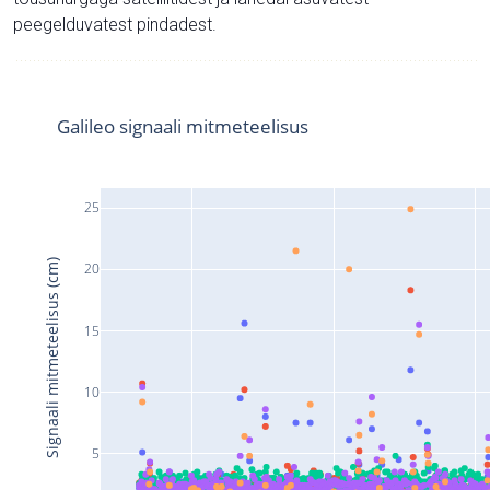
peegelduvatest pindadest.
Galileo signaali mitmeteelisus
25
Signaali mitmeteelisus (cm)
20
15
10
5