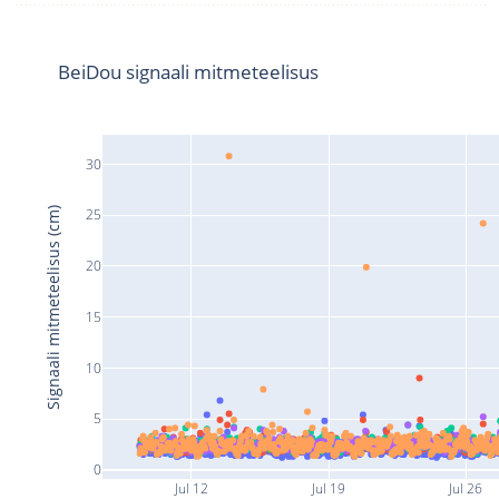
BeiDou signaali mitmeteelisus
30
Signaali mitmeteelisus (cm)
25
20
15
10
5
0
Jul 12
Jul 19
Jul 26