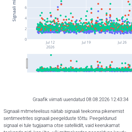
6
4
2
0
Jul 12
Jul 19
Jul 26
2026
Graafik viimati uuendatud 08.08.2026 12:43:34
Signaali mitmeteelisus näitab signaali teekonna pikenemist
sentimeetrites signaali peegelduste tõttu. Peegeldunud
signaal ei tule tugijaama otse satelliidilt, vaid keerukamat