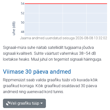
Jaama andmed uuendatud seisuga 2026-08-08 13:32:02
Signaali-müra suhe näitab satelliidilt tugijaama jõudva
signaali kvaliteeti. Suhte väärtust vahemikus 38–54 dB
loetakse heaks. Muul juhul on tegemist signaali häiringuga.
Viimase 30 päeva andmed
Rippmenüüst saab valida graafiku tüübi või kuvada kõik
graafikud korraga. Kõik graafikud sisaldavad 30 päeva
andmeid ning uuenevad kord tunnis.
Vali graafiku tüüp