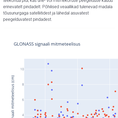
teekonda pidi, kas ühe- või mitmekordse peegelduse kaudu
erinevatelt pindadelt. Põhilised veaallikad tulenevad madala
tõusunurgaga satelliitidest ja lähedal asuvatest
peegelduvatest pindadest.
GLONASS signaali mitmeteelisus
10
Signaali mitmeteelisus (cm)
8
6
4