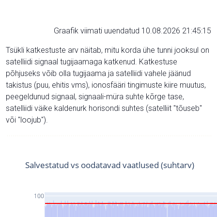
Graafik viimati uuendatud 10.08.2026 21:45:15
Tsükli katkestuste arv näitab, mitu korda ühe tunni jooksul on
satelliidi signaal tugijaamaga katkenud. Katkestuse
põhjuseks võib olla tugijaama ja satelliidi vahele jäänud
takistus (puu, ehitis vms), ionosfääri tingimuste kiire muutus,
peegeldunud signaal, signaali-müra suhte kõrge tase,
satelliidi väike kaldenurk horisondi suhtes (satelliit "tõuseb"
või "loojub").
Salvestatud vs oodatavad vaatlused (suhtarv)
100