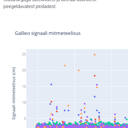
peegelduvatest pindadest.
Galileo signaali mitmeteelisus
25
Signaali mitmeteelisus (cm)
20
15
10
5