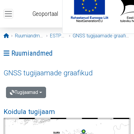
Liigu edasi põhisisu juurde
Geoportaal
Avaleht
Ruumiandmed
ESTPOS
GNSS tugijaamade graafikud
Ava menüü: Ruumiandmed
Ruumiandmed
GNSS tugijaamade graafikud
Tugijaamad
Koidula tugijaam