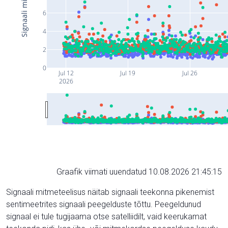
6
4
2
0
Jul 12
Jul 19
Jul 26
2026
Graafik viimati uuendatud 10.08.2026 21:45:15
Signaali mitmeteelisus näitab signaali teekonna pikenemist
sentimeetrites signaali peegelduste tõttu. Peegeldunud
signaal ei tule tugijaama otse satelliidilt, vaid keerukamat