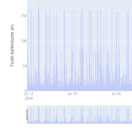
150
Tsükli katkestuste arv
100
50
0
Jul 12
Jul 19
Jul 26
2026