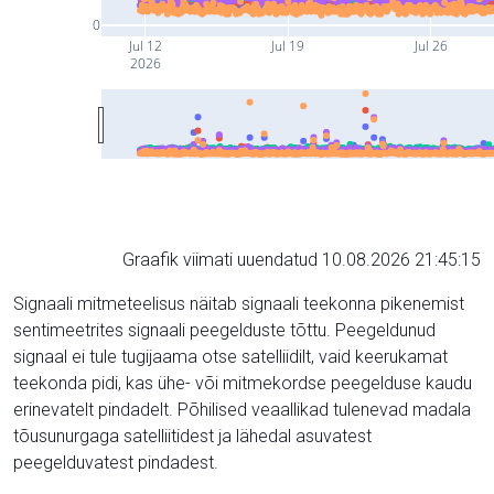
0
Jul 12
Jul 19
Jul 26
2026
Graafik viimati uuendatud 10.08.2026 21:45:15
Signaali mitmeteelisus näitab signaali teekonna pikenemist
sentimeetrites signaali peegelduste tõttu. Peegeldunud
signaal ei tule tugijaama otse satelliidilt, vaid keerukamat
teekonda pidi, kas ühe- või mitmekordse peegelduse kaudu
erinevatelt pindadelt. Põhilised veaallikad tulenevad madala
tõusunurgaga satelliitidest ja lähedal asuvatest
peegelduvatest pindadest.