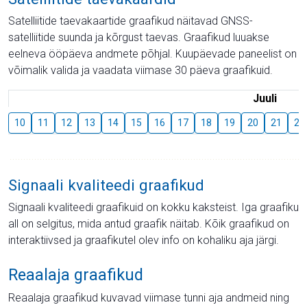
Satelliitide taevakaartide graafikud näitavad GNSS-
satelliitide suunda ja kõrgust taevas. Graafikud luuakse
eelneva ööpäeva andmete põhjal. Kuupäevade paneelist on
võimalik valida ja vaadata viimase 30 päeva graafikuid.
Juuli
10
11
12
13
14
15
16
17
18
19
20
21
22
Signaali kvaliteedi graafikud
Signaali kvaliteedi graafikuid on kokku kaksteist. Iga graafiku
all on selgitus, mida antud graafik näitab. Kõik graafikud on
interaktiivsed ja graafikutel olev info on kohaliku aja järgi.
Reaalaja graafikud
Reaalaja graafikud kuvavad viimase tunni aja andmeid ning