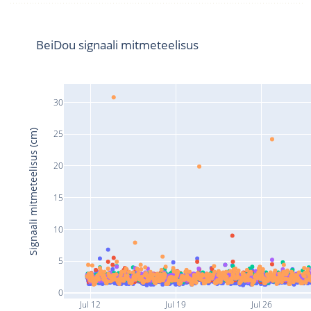
BeiDou signaali mitmeteelisus
30
Signaali mitmeteelisus (cm)
25
20
15
10
5
0
Jul 12
Jul 19
Jul 26