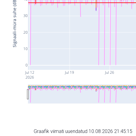
Signaali-müra suhe (dB)
30
20
10
0
Jul 12
Jul 19
Jul 26
2026
Graafik viimati uuendatud 10.08.2026 21:45:15