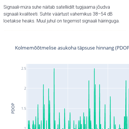
Signaali-müra suhe näitab satelliidilt tugijaama jõudva
signaali kvaliteeti. Suhte väärtust vahemikus 38–54 dB
loetakse heaks. Muul juhul on tegemist signaali häiringuga.
Kolmemõõtmelise asukoha täpsuse hinnang (PDOP
2.5
2
PDOP
1.5
1