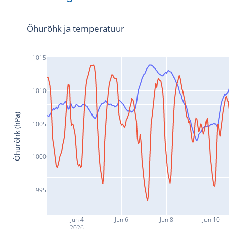
Õhurõhk ja temperatuur
1015
1010
Õhurõhk (hPa)
1005
1000
995
Jun 4
Jun 6
Jun 8
Jun 10
2026