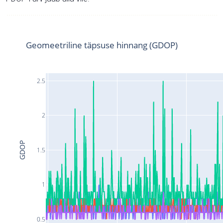
Geomeetriline täpsuse hinnang (GDOP)
2.5
2
GDOP
1.5
1
0.5