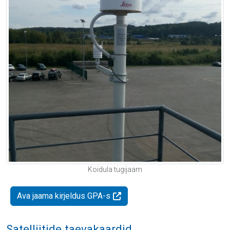
Koidula tugijaam
Ava jaama kirjeldus GPA-s
Satelliitide taevakaardid