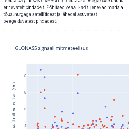
teekonda pidi, kas ühe- või mitmekordse peegelduse kaudu
erinevatelt pindadelt. Põhilised veaallikad tulenevad madala
tõusunurgaga satelliitidest ja lähedal asuvatest
peegelduvatest pindadest.
GLONASS signaali mitmeteelisus
10
Signaali mitmeteelisus (cm)
8
6
4