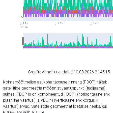
0.5
Jul 12
Jul 19
Jul 26
2026
Graafik viimati uuendatud 10.08.2026 21:45:15
Kolmemõõtmelise asukoha täpsuse hinnang (PDOP) näitab
satelliitide geomeetria mõõtmist vaatluspunkti (tugijaama)
suhtes. PDOP-is on kombineeritud HDOP-i (horisontaalne ehk
plaaniline väärtus ) ja VDOP-i (vertikaalne ehk kõrguslik
väärtus ) arvud. Satelliitide geomeetriat loetakse heaks, kui
PDOP-i arv jääb alla viie.