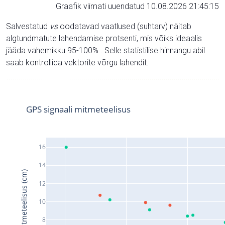
Graafik viimati uuendatud 10.08.2026 21:45:15
Salvestatud
vs
oodatavad vaatlused (suhtarv) näitab
algtundmatute lahendamise protsenti, mis võiks ideaalis
jääda vahemikku 95-100% . Selle statistilise hinnangu abil
saab kontrollida vektorite võrgu lahendit.
GPS signaali mitmeteelisus
16
14
Signaali mitmeteelisus (cm)
12
10
8