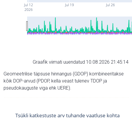
Jul 12
Jul 19
Jul 26
2026
Graafik viimati uuendatud 10.08.2026 21:45:14
Geomeetrilise täpsuse hinnangus (GDOP) kombineeritakse
kõik DOP-arvud (PDOP, kella veast tulenev TDOP ja
pseudokauguste viga ehk UERE).
Tsükli katkestuste arv tuhande vaatluse kohta