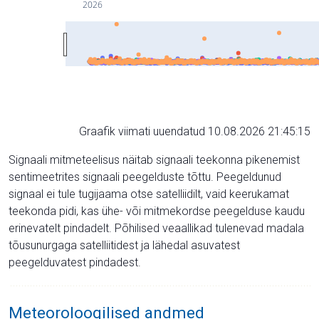
2026
Graafik viimati uuendatud 10.08.2026 21:45:15
Signaali mitmeteelisus näitab signaali teekonna pikenemist
sentimeetrites signaali peegelduste tõttu. Peegeldunud
signaal ei tule tugijaama otse satelliidilt, vaid keerukamat
teekonda pidi, kas ühe- või mitmekordse peegelduse kaudu
erinevatelt pindadelt. Põhilised veaallikad tulenevad madala
tõusunurgaga satelliitidest ja lähedal asuvatest
peegelduvatest pindadest.
Meteoroloogilised andmed