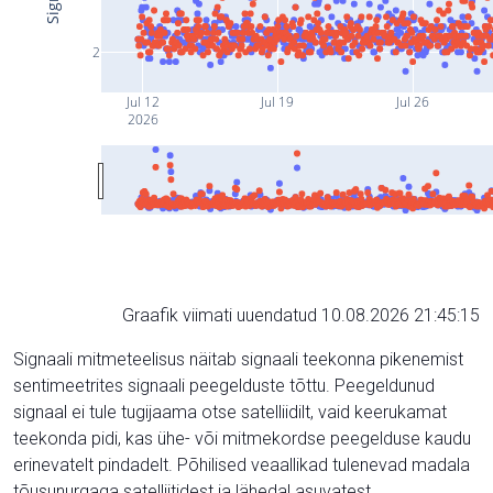
2
Jul 12
Jul 19
Jul 26
2026
Graafik viimati uuendatud 10.08.2026 21:45:15
Signaali mitmeteelisus näitab signaali teekonna pikenemist
sentimeetrites signaali peegelduste tõttu. Peegeldunud
signaal ei tule tugijaama otse satelliidilt, vaid keerukamat
teekonda pidi, kas ühe- või mitmekordse peegelduse kaudu
erinevatelt pindadelt. Põhilised veaallikad tulenevad madala
tõusunurgaga satelliitidest ja lähedal asuvatest