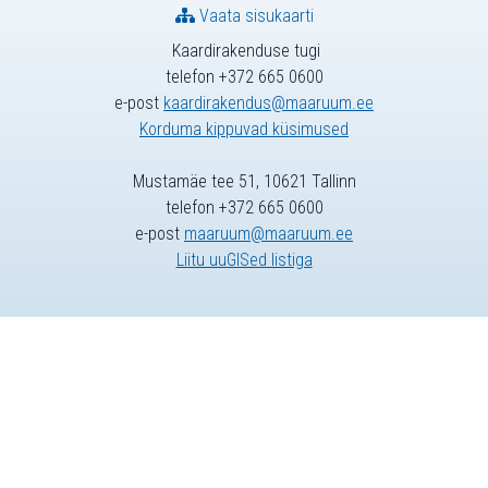
Vaata sisukaarti
Kaardirakenduse tugi
telefon +372 665 0600
e-post
kaardirakendus@maaruum.ee
Korduma kippuvad küsimused
Mustamäe tee 51, 10621 Tallinn
telefon +372 665 0600
e-post
maaruum@maaruum.ee
Liitu uuGISed listiga