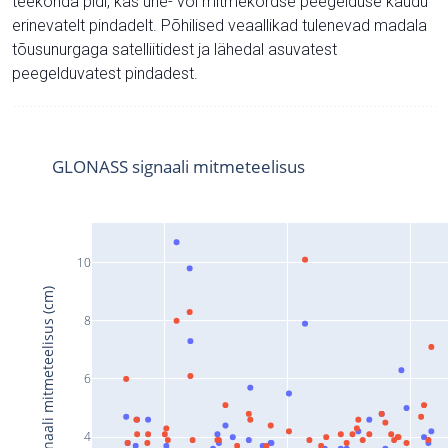
teekonda pidi, kas ühe- või mitmekordse peegelduse kaudu
erinevatelt pindadelt. Põhilised veaallikad tulenevad madala
tõusunurgaga satelliitidest ja lähedal asuvatest
peegelduvatest pindadest.
GLONASS signaali mitmeteelisus
10
Signaali mitmeteelisus (cm)
8
6
4