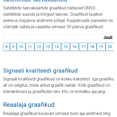
Satelliitide taevakaartide graafikud näitavad GNSS-
satelliitide suunda ja kõrgust taevas. Graafikud luuakse
eelneva ööpäeva andmete põhjal. Kuupäevade paneelist on
võimalik valida ja vaadata viimase 30 päeva graafikuid.
Juuli
8
9
10
11
12
13
14
15
16
17
18
19
20
Signaali kvaliteedi graafikud
Signaali kvaliteedi graafikuid on kokku kaksteist. Iga graafiku
all on selgitus, mida antud graafik näitab. Kõik graafikud on
interaktiivsed ja graafikutel olev info on kohaliku aja järgi.
Reaalaja graafikud
Reaalaja graafikud kuvavad viimase tunni aja andmeid ning