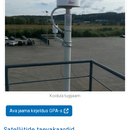
Koidula tugijaam
Ava jaama kirjeldus GPA-s
Satelliitide taevakaardid