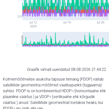
0.5
Jul 12
Jul 19
Jul 26
2026
Graafik viimati uuendatud 08.08.2026 21:44:22
Kolmemõõtmelise asukoha täpsuse hinnang (PDOP) näitab
satelliitide geomeetria mõõtmist vaatluspunkti (tugijaama)
suhtes. PDOP-is on kombineeritud HDOP-i (horisontaalne ehk
plaaniline väärtus ) ja VDOP-i (vertikaalne ehk kõrguslik
väärtus ) arvud. Satelliitide geomeetriat loetakse heaks, kui
PDOP-i arv jääb alla viie.