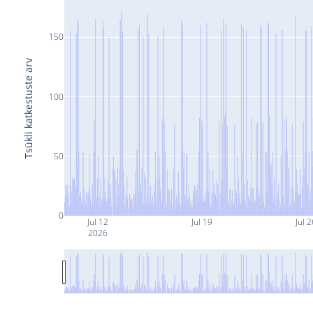
150
Tsükli katkestuste arv
100
50
0
Jul 12
Jul 19
Jul 2
2026