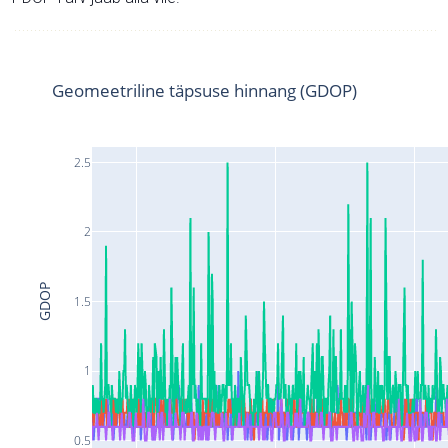
Geomeetriline täpsuse hinnang (GDOP)
2.5
2
GDOP
1.5
1
0.5