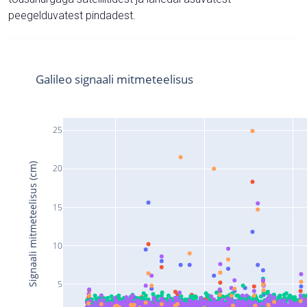
peegelduvatest pindadest.
Galileo signaali mitmeteelisus
25
Signaali mitmeteelisus (cm)
20
15
10
5