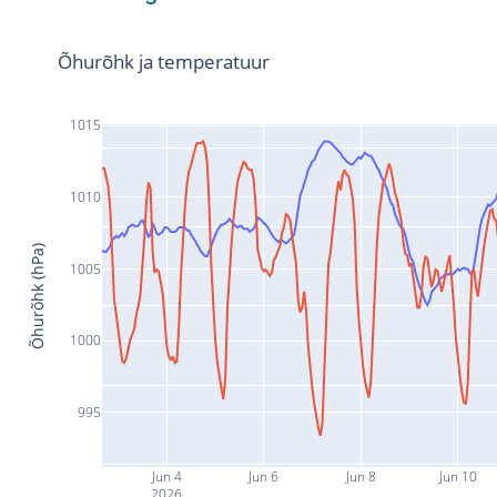
Õhurõhk ja temperatuur
1015
1010
Õhurõhk (hPa)
1005
1000
995
Jun 4
Jun 6
Jun 8
Jun 10
2026