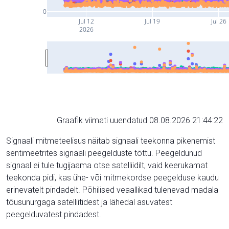
0
Jul 12
Jul 19
Jul 26
2026
Graafik viimati uuendatud 08.08.2026 21:44:22
Signaali mitmeteelisus näitab signaali teekonna pikenemist
sentimeetrites signaali peegelduste tõttu. Peegeldunud
signaal ei tule tugijaama otse satelliidilt, vaid keerukamat
teekonda pidi, kas ühe- või mitmekordse peegelduse kaudu
erinevatelt pindadelt. Põhilised veaallikad tulenevad madala
tõusunurgaga satelliitidest ja lähedal asuvatest
peegelduvatest pindadest.