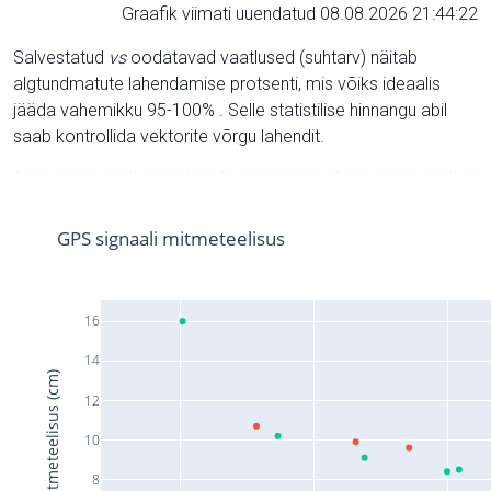
Graafik viimati uuendatud 08.08.2026 21:44:22
Salvestatud
vs
oodatavad vaatlused (suhtarv) näitab
algtundmatute lahendamise protsenti, mis võiks ideaalis
jääda vahemikku 95-100% . Selle statistilise hinnangu abil
saab kontrollida vektorite võrgu lahendit.
GPS signaali mitmeteelisus
16
14
Signaali mitmeteelisus (cm)
12
10
8