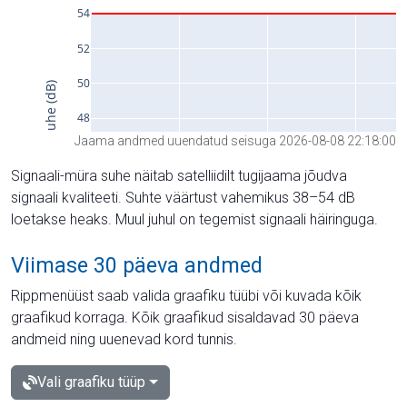
Jaama andmed uuendatud seisuga 2026-08-08 22:18:00
Signaali-müra suhe näitab satelliidilt tugijaama jõudva
signaali kvaliteeti. Suhte väärtust vahemikus 38–54 dB
loetakse heaks. Muul juhul on tegemist signaali häiringuga.
Viimase 30 päeva andmed
Rippmenüüst saab valida graafiku tüübi või kuvada kõik
graafikud korraga. Kõik graafikud sisaldavad 30 päeva
andmeid ning uuenevad kord tunnis.
Vali graafiku tüüp