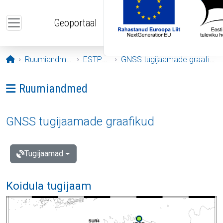
Liigu edasi põhisisu juurde
Geoportaal
Avaleht
Ruumiandmed
ESTPOS
GNSS tugijaamade graafikud
Ava menüü: Ruumiandmed
Ruumiandmed
GNSS tugijaamade graafikud
Tugijaamad
Koidula tugijaam