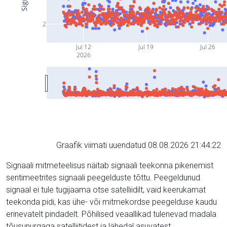
2
Jul 12
Jul 19
Jul 26
2026
Graafik viimati uuendatud 08.08.2026 21:44:22
Signaali mitmeteelisus näitab signaali teekonna pikenemist
sentimeetrites signaali peegelduste tõttu. Peegeldunud
signaal ei tule tugijaama otse satelliidilt, vaid keerukamat
teekonda pidi, kas ühe- või mitmekordse peegelduse kaudu
erinevatelt pindadelt. Põhilised veaallikad tulenevad madala
tõusunurgaga satelliitidest ja lähedal asuvatest