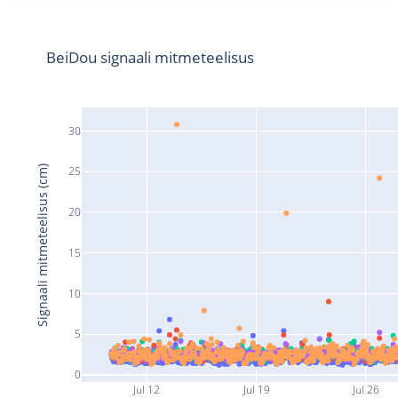
BeiDou signaali mitmeteelisus
30
Signaali mitmeteelisus (cm)
25
20
15
10
5
0
Jul 12
Jul 19
Jul 26