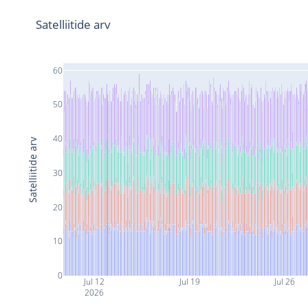
Satelliitide arv
60
50
40
Satelliitide arv
30
20
10
0
Jul 12
Jul 19
Jul 26
2026