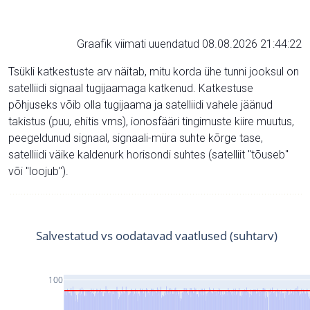
Graafik viimati uuendatud 08.08.2026 21:44:22
Tsükli katkestuste arv näitab, mitu korda ühe tunni jooksul on
satelliidi signaal tugijaamaga katkenud. Katkestuse
põhjuseks võib olla tugijaama ja satelliidi vahele jäänud
takistus (puu, ehitis vms), ionosfääri tingimuste kiire muutus,
peegeldunud signaal, signaali-müra suhte kõrge tase,
satelliidi väike kaldenurk horisondi suhtes (satelliit "tõuseb"
või "loojub").
Salvestatud vs oodatavad vaatlused (suhtarv)
100