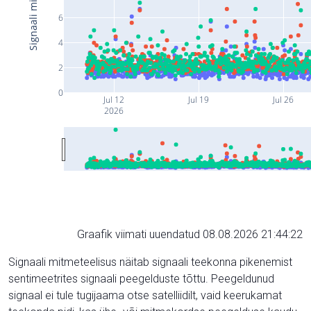
6
4
2
0
Jul 12
Jul 19
Jul 26
2026
Graafik viimati uuendatud 08.08.2026 21:44:22
Signaali mitmeteelisus näitab signaali teekonna pikenemist
sentimeetrites signaali peegelduste tõttu. Peegeldunud
signaal ei tule tugijaama otse satelliidilt, vaid keerukamat