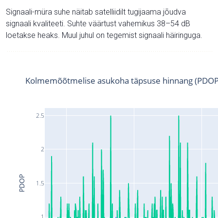
Signaali-müra suhe näitab satelliidilt tugijaama jõudva
signaali kvaliteeti. Suhte väärtust vahemikus 38–54 dB
loetakse heaks. Muul juhul on tegemist signaali häiringuga.
Kolmemõõtmelise asukoha täpsuse hinnang (PDOP
2.5
2
PDOP
1.5
1