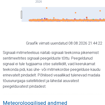
2026
Graafik viimati uuendatud 08.08.2026 21:44:22
Signaali mitmeteelisus näitab signaali teekonna pikenemist
sentimeetrites signaali peegelduste tõttu. Peegeldunud
signaal ei tule tugijaama otse satelliidilt, vaid keerukamat
teekonda pidi, kas ühe- või mitmekordse peegelduse kaudu
erinevatelt pindadelt. Põhilised veaallikad tulenevad madala
tõusunurgaga satelliitidest ja lähedal asuvatest
peegelduvatest pindadest.
Meteoroloogilised andmed