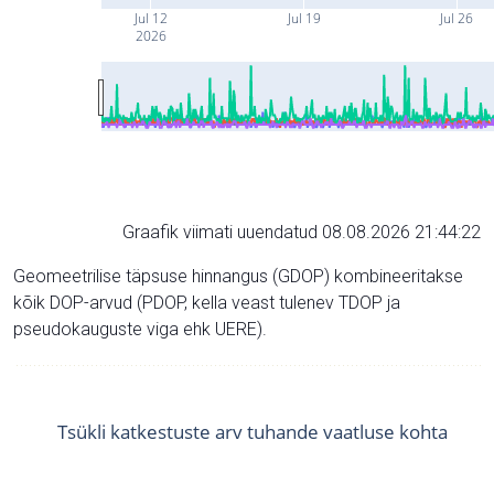
Jul 12
Jul 19
Jul 26
2026
Graafik viimati uuendatud 08.08.2026 21:44:22
Geomeetrilise täpsuse hinnangus (GDOP) kombineeritakse
kõik DOP-arvud (PDOP, kella veast tulenev TDOP ja
pseudokauguste viga ehk UERE).
Tsükli katkestuste arv tuhande vaatluse kohta