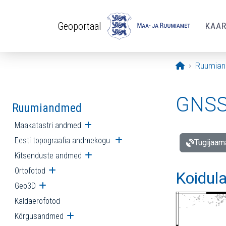
Liigu edasi põhisisu juurde
Geoportaal
KAA
Avaleht
Ruumia
GNSS 
Ruumiandmed
Maakatastri andmed
Ava alammenüü
Eesti topograafia andmekogu
Ava alammenüü
Tugijaam
Kitsenduste andmed
Ava alammenüü
Ortofotod
Ava alammenüü
Koidul
Geo3D
Ava alammenüü
Kaldaerofotod
Kõrgusandmed
Ava alammenüü