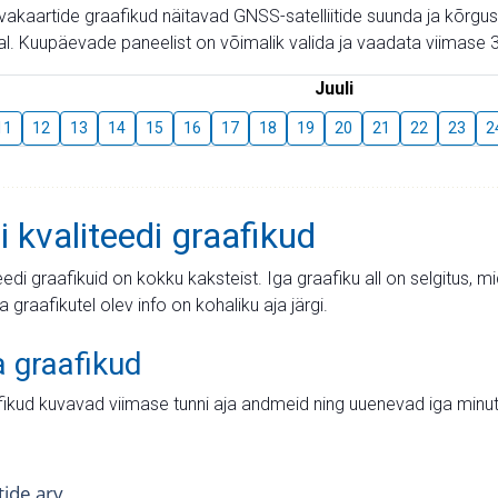
aevakaartide graafikud näitavad GNSS-satelliitide suunda ja kõr
l. Kuupäevade paneelist on võimalik valida ja vaadata viimase 3
Juuli
11
12
13
14
15
16
17
18
19
20
21
22
23
2
i kvaliteedi graafikud
teedi graafikuid on kokku kaksteist. Iga graafiku all on selgitus, 
ja graafikutel olev info on kohaliku aja järgi.
a graafikud
fikud kuvavad viimase tunni aja andmeid ning uuenevad iga minut