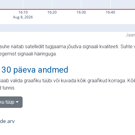
Jaam
suhe näitab satelliidilt tugijaama jõudva signaali kvaliteeti. Su
tegemist signaali häiringuga.
 30 päeva andmed
aab valida graafiku tüübi või kuvada kõik graafikud korraga. Kõ
 tunnis.
iku tüüp
tide arv