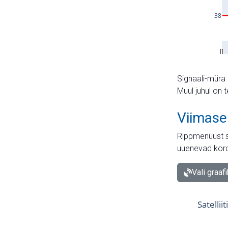
Signaali-müra 
Muul juhul on 
Viimase
Rippmenüüst s
uuenevad kord
Vali graaf
Satellii