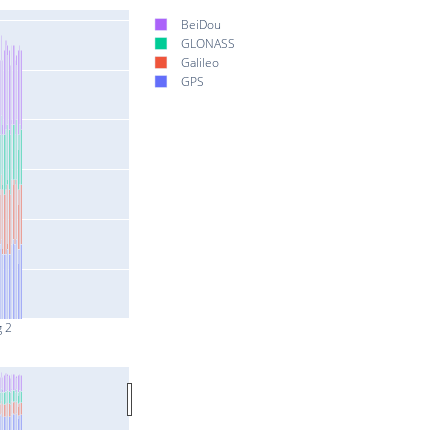
BeiDou
GLONASS
Galileo
GPS
g 2