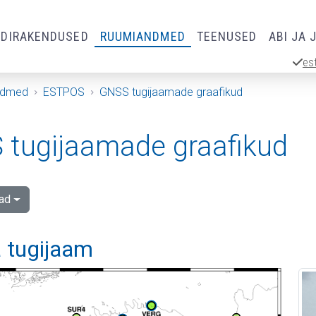
RDIRAKENDUSED
RUUMIANDMED
TEENUSED
ABI JA 
es
ndmed
ESTPOS
GNSS tugijaamade graafikud
tugijaamade graafikud
ad
a tugijaam