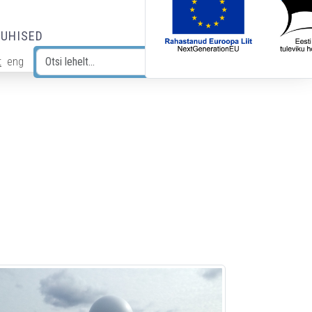
JUHISED
t
eng
Otsi