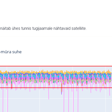
v näitab ühes tunnis tugijaamale nähtavaid satelliite.
i-müra suhe