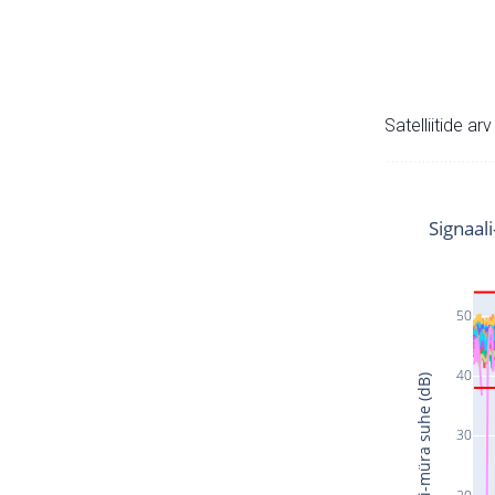
Satelliitide ar
Signaal
50
40
Signaali-müra suhe (dB)
30
20