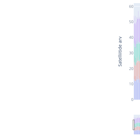
60
50
40
Satelliitide arv
30
20
10
0