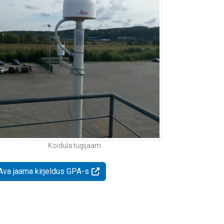
Koidula tugijaam
Ava jaama kirjeldus GPA-s