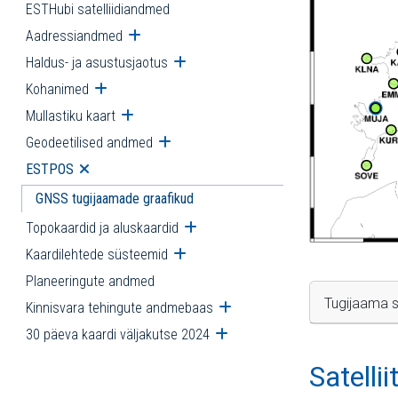
ESTHubi satelliidiandmed
Aadressiandmed
Ava alammenüü
Haldus- ja asustusjaotus
Ava alammenüü
Kohanimed
Ava alammenüü
Mullastiku kaart
Ava alammenüü
Geodeetilised andmed
Ava alammenüü
ESTPOS
Ava alammenüü
GNSS tugijaamade graafikud
Topokaardid ja aluskaardid
Ava alammenüü
Kaardilehtede süsteemid
Ava alammenüü
Planeeringute andmed
Tugijaama s
Kinnisvara tehingute andmebaas
Ava alammenüü
30 päeva kaardi väljakutse 2024
Ava alammenüü
Satelli