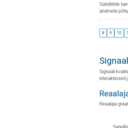
Satelliitide t
andmete põhja
8
9
10
Signaal
Signaali kvali
interaktiivsed 
Reaalaj
Reaalaja graa