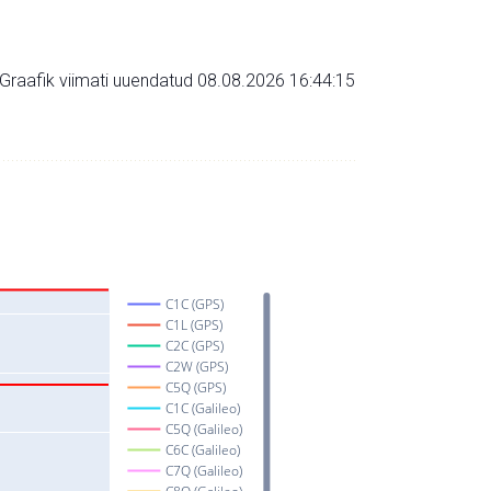
Graafik viimati uuendatud 08.08.2026 16:44:15
C1C (GPS)
C1L (GPS)
C2C (GPS)
C2W (GPS)
C5Q (GPS)
C1C (Galileo)
C5Q (Galileo)
C6C (Galileo)
C7Q (Galileo)