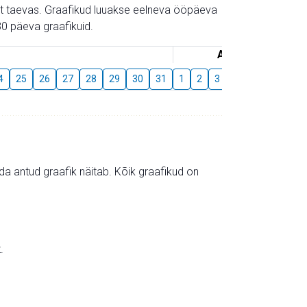
gust taevas. Graafikud luuakse eelneva ööpäeva
0 päeva graafikuid.
August
4
25
26
27
28
29
30
31
1
2
3
4
5
6
7
mida antud graafik näitab. Kõik graafikud on
.