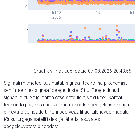
0
Jul 12
Jul 19
Jul
2026
Graafik viimati uuendatud 07.08.2026 20:43:55
Signaali mitmeteelisus näitab signaali teekonna pikenemist
sentimeetrites signaali peegelduste tõttu. Peegeldunud
signaal ei tule tugijaama otse satelliidilt, vaid keerukamat
teekonda pidi, kas ühe- või mitmekordse peegelduse kaudu
erinevatelt pindadelt. Põhilised veaallikad tulenevad madala
tõusunurgaga satelliitidest ja lähedal asuvatest
peegelduvatest pindadest.