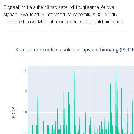
Signaali-müra suhe näitab satelliidilt tugijaama jõudva
signaali kvaliteeti. Suhte väärtust vahemikus 38–54 dB
loetakse heaks. Muul juhul on tegemist signaali häiringuga.
Kolmemõõtmelise asukoha täpsuse hinnang (PDOP
2.5
2
PDOP
1.5
1