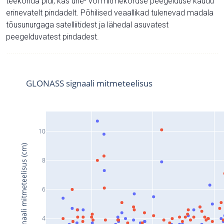
teekonda pidi, kas ühe- või mitmekordse peegelduse kaudu
erinevatelt pindadelt. Põhilised veaallikad tulenevad madala
tõusunurgaga satelliitidest ja lähedal asuvatest
peegelduvatest pindadest.
GLONASS signaali mitmeteelisus
10
Signaali mitmeteelisus (cm)
8
6
4