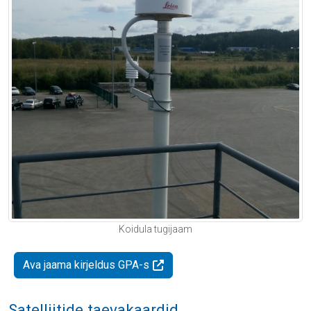
Koidula tugijaam
Ava jaama kirjeldus GPA-s
Satelliitide taevakaardid