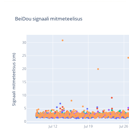
BeiDou signaali mitmeteelisus
30
Signaali mitmeteelisus (cm)
25
20
15
10
5
0
Jul 12
Jul 19
Jul 26