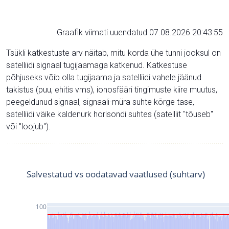
Graafik viimati uuendatud 07.08.2026 20:43:55
Tsükli katkestuste arv näitab, mitu korda ühe tunni jooksul on
satelliidi signaal tugijaamaga katkenud. Katkestuse
põhjuseks võib olla tugijaama ja satelliidi vahele jäänud
takistus (puu, ehitis vms), ionosfääri tingimuste kiire muutus,
peegeldunud signaal, signaali-müra suhte kõrge tase,
satelliidi väike kaldenurk horisondi suhtes (satelliit "tõuseb"
või "loojub").
Salvestatud vs oodatavad vaatlused (suhtarv)
100