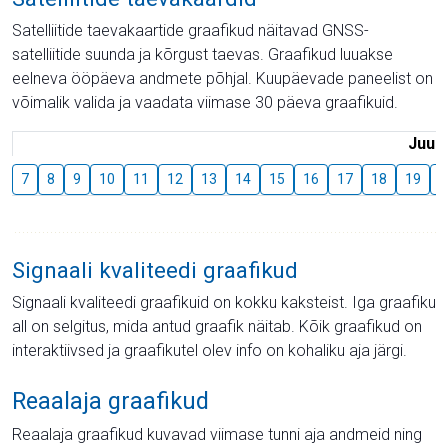
Satelliitide taevakaartide graafikud näitavad GNSS-
satelliitide suunda ja kõrgust taevas. Graafikud luuakse
eelneva ööpäeva andmete põhjal. Kuupäevade paneelist on
võimalik valida ja vaadata viimase 30 päeva graafikuid.
Juuli
7
8
9
10
11
12
13
14
15
16
17
18
19
2
Signaali kvaliteedi graafikud
Signaali kvaliteedi graafikuid on kokku kaksteist. Iga graafiku
all on selgitus, mida antud graafik näitab. Kõik graafikud on
interaktiivsed ja graafikutel olev info on kohaliku aja järgi.
Reaalaja graafikud
Reaalaja graafikud kuvavad viimase tunni aja andmeid ning