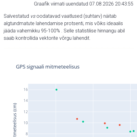
Graafik viimati uuendatud 07.08.2026 20:43:55
Salvestatud
vs
oodatavad vaatlused (suhtarv) näitab
algtundmatute lahendamise protsenti, mis võiks ideaalis
jääda vahemikku 95-100% . Selle statistilise hinnangu abil
saab kontrollida vektorite võrgu lahendit.
GPS signaali mitmeteelisus
16
14
Signaali mitmeteelisus (cm)
12
10
8