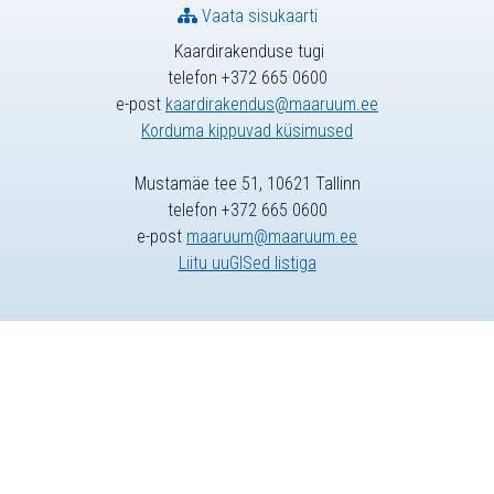
Vaata sisukaarti
Kaardirakenduse tugi
telefon +372 665 0600
e-post
kaardirakendus@maaruum.ee
Korduma kippuvad küsimused
Mustamäe tee 51, 10621 Tallinn
telefon +372 665 0600
e-post
maaruum@maaruum.ee
Liitu uuGISed listiga