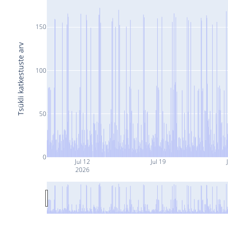
150
Tsükli katkestuste arv
100
50
0
Jul 12
Jul 19
2026