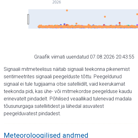
2026
Graafik viimati uuendatud 07.08.2026 20:43:55
Signaali mitmeteelisus näitab signaali teekonna pikenemist
sentimeetrites signaali peegelduste tõttu. Peegeldunud
signaal ei tule tugijaama otse satelliidilt, vaid keerukamat
teekonda pidi, kas ühe- või mitmekordse peegelduse kaudu
erinevatelt pindadelt. Põhilised veaallikad tulenevad madala
tõusunurgaga satelliitidest ja lähedal asuvatest
peegelduvatest pindadest.
Meteoroloogilised andmed