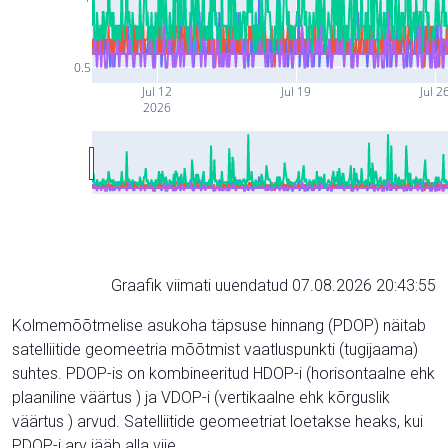
0.5
Jul 12
Jul 19
Jul 2
2026
Graafik viimati uuendatud 07.08.2026 20:43:55
Kolmemõõtmelise asukoha täpsuse hinnang (PDOP) näitab
satelliitide geomeetria mõõtmist vaatluspunkti (tugijaama)
suhtes. PDOP-is on kombineeritud HDOP-i (horisontaalne ehk
plaaniline väärtus ) ja VDOP-i (vertikaalne ehk kõrguslik
väärtus ) arvud. Satelliitide geomeetriat loetakse heaks, kui
PDOP-i arv jääb alla viie.