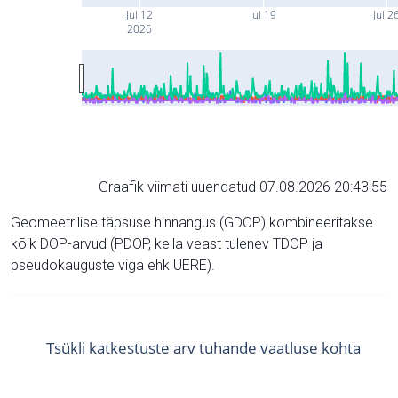
Jul 12
Jul 19
Jul 2
2026
Graafik viimati uuendatud 07.08.2026 20:43:55
Geomeetrilise täpsuse hinnangus (GDOP) kombineeritakse
kõik DOP-arvud (PDOP, kella veast tulenev TDOP ja
pseudokauguste viga ehk UERE).
Tsükli katkestuste arv tuhande vaatluse kohta