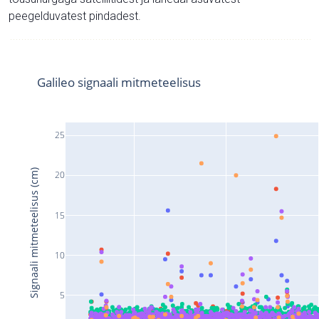
peegelduvatest pindadest.
Galileo signaali mitmeteelisus
25
Signaali mitmeteelisus (cm)
20
15
10
5