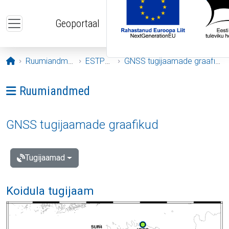
Liigu edasi põhisisu juurde
Geoportaal
Avaleht
Ruumiandmed
ESTPOS
GNSS tugijaamade graafikud
Ava menüü: Ruumiandmed
Ruumiandmed
GNSS tugijaamade graafikud
Tugijaamad
Koidula tugijaam