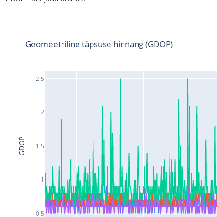
Geomeetriline täpsuse hinnang (GDOP)
2.5
2
GDOP
1.5
1
0.5