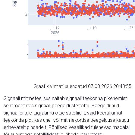
2
Jul 12
Jul 19
Jul 26
2026
Graafik viimati uuendatud 07.08.2026 20:43:55
Signaali mitmeteelisus näitab signaali teekonna pikenemist
sentimeetrites signaali peegelduste tõttu. Peegeldunud
signaal ei tule tugijaama otse satelliidilt, vaid keerukamat
teekonda pidi, kas ühe- või mitmekordse peegelduse kaudu
erinevatelt pindadelt. Põhilised veaallikad tulenevad madala
tõusunurgaga satelliitidest ja lähedal asuvatest