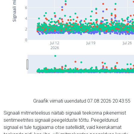
6
4
2
0
Jul 12
Jul 19
Jul 26
2026
Graafik viimati uuendatud 07.08.2026 20:43:55
Signaali mitmeteelisus näitab signaali teekonna pikenemist
sentimeetrites signaali peegelduste tõttu. Peegeldunud
signaal ei tule tugijaama otse satelliidilt, vaid keerukamat