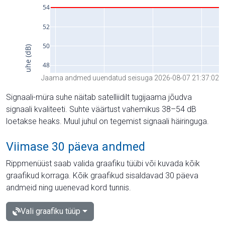
Jaama andmed uuendatud seisuga 2026-08-07 21:37:02
Signaali-müra suhe näitab satelliidilt tugijaama jõudva
signaali kvaliteeti. Suhte väärtust vahemikus 38–54 dB
loetakse heaks. Muul juhul on tegemist signaali häiringuga.
Viimase 30 päeva andmed
Rippmenüüst saab valida graafiku tüübi või kuvada kõik
graafikud korraga. Kõik graafikud sisaldavad 30 päeva
andmeid ning uuenevad kord tunnis.
Vali graafiku tüüp