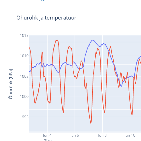
Õhurõhk ja temperatuur
1015
1010
Õhurõhk (hPa)
1005
1000
995
Jun 4
Jun 6
Jun 8
Jun 10
2026