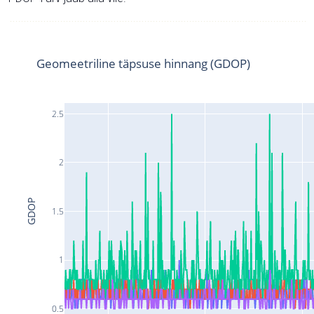
Geomeetriline täpsuse hinnang (GDOP)
2.5
2
GDOP
1.5
1
0.5