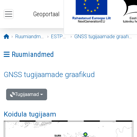
Liigu edasi põhisisu juurde
Geoportaal
Avaleht
Ruumiandmed
ESTPOS
GNSS tugijaamade graafikud
Ava menüü: Ruumiandmed
Ruumiandmed
GNSS tugijaamade graafikud
Tugijaamad
Koidula tugijaam