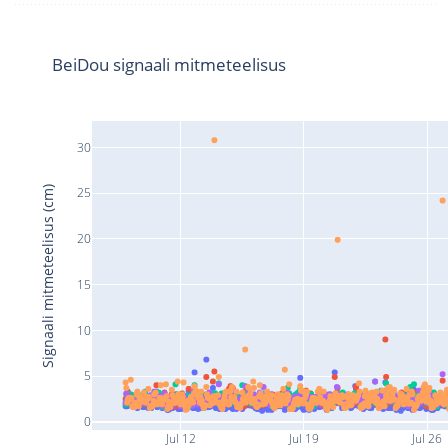
BeiDou signaali mitmeteelisus
30
Signaali mitmeteelisus (cm)
25
20
15
10
5
0
Jul 12
Jul 19
Jul 26