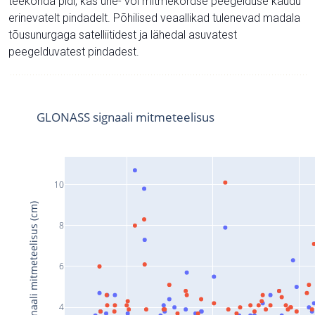
teekonda pidi, kas ühe- või mitmekordse peegelduse kaudu
erinevatelt pindadelt. Põhilised veaallikad tulenevad madala
tõusunurgaga satelliitidest ja lähedal asuvatest
peegelduvatest pindadest.
GLONASS signaali mitmeteelisus
10
Signaali mitmeteelisus (cm)
8
6
4