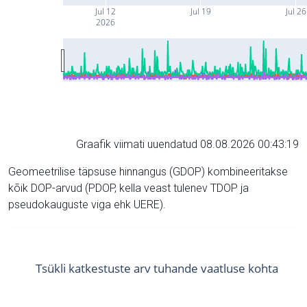
Jul 12
Jul 19
Jul 26
2026
Graafik viimati uuendatud 08.08.2026 00:43:19
Geomeetrilise täpsuse hinnangus (GDOP) kombineeritakse
kõik DOP-arvud (PDOP, kella veast tulenev TDOP ja
pseudokauguste viga ehk UERE).
Tsükli katkestuste arv tuhande vaatluse kohta