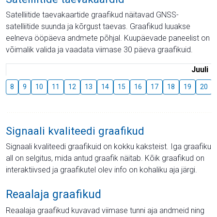
Satelliitide taevakaartide graafikud näitavad GNSS-
satelliitide suunda ja kõrgust taevas. Graafikud luuakse
eelneva ööpäeva andmete põhjal. Kuupäevade paneelist on
võimalik valida ja vaadata viimase 30 päeva graafikuid.
Juuli
8
9
10
11
12
13
14
15
16
17
18
19
20
Signaali kvaliteedi graafikud
Signaali kvaliteedi graafikuid on kokku kaksteist. Iga graafiku
all on selgitus, mida antud graafik näitab. Kõik graafikud on
interaktiivsed ja graafikutel olev info on kohaliku aja järgi.
Reaalaja graafikud
Reaalaja graafikud kuvavad viimase tunni aja andmeid ning