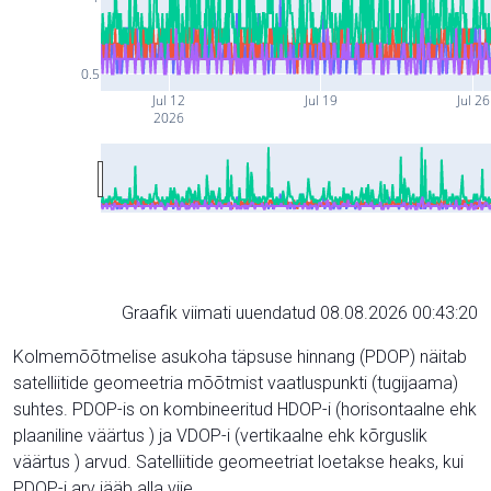
0.5
Jul 12
Jul 19
Jul 26
2026
Graafik viimati uuendatud 08.08.2026 00:43:20
Kolmemõõtmelise asukoha täpsuse hinnang (PDOP) näitab
satelliitide geomeetria mõõtmist vaatluspunkti (tugijaama)
suhtes. PDOP-is on kombineeritud HDOP-i (horisontaalne ehk
plaaniline väärtus ) ja VDOP-i (vertikaalne ehk kõrguslik
väärtus ) arvud. Satelliitide geomeetriat loetakse heaks, kui
PDOP-i arv jääb alla viie.