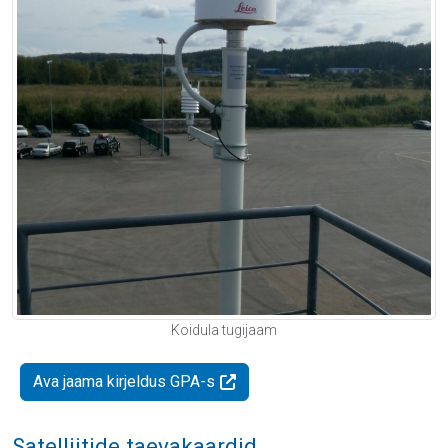
Koidula tugijaam
Ava jaama kirjeldus GPA-s
Satelliitide taevakaardid