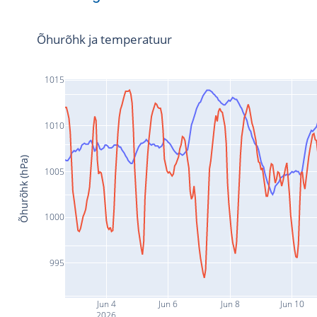
Õhurõhk ja temperatuur
1015
1010
Õhurõhk (hPa)
1005
1000
995
Jun 4
Jun 6
Jun 8
Jun 10
2026