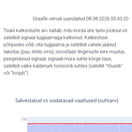
Graafik viimati uuendatud 08.08.2026 00:43:20
Tsükli katkestuste arv näitab, mitu korda ühe tunni jooksul on
satelliidi signaal tugijaamaga katkenud. Katkestuse
põhjuseks võib olla tugijaama ja satelliidi vahele jäänud
takistus (puu, ehitis vms), ionosfääri tingimuste kiire muutus,
peegeldunud signaal, signaali-müra suhte kõrge tase,
satelliidi väike kaldenurk horisondi suhtes (satelliit "tõuseb"
või "loojub").
Salvestatud vs oodatavad vaatlused (suhtarv)
100