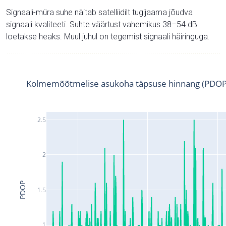
Signaali-müra suhe näitab satelliidilt tugijaama jõudva
signaali kvaliteeti. Suhte väärtust vahemikus 38–54 dB
loetakse heaks. Muul juhul on tegemist signaali häiringuga.
Kolmemõõtmelise asukoha täpsuse hinnang (PDOP
2.5
2
PDOP
1.5
1