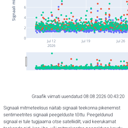
6
4
2
0
Jul 12
Jul 19
Jul 26
2026
Graafik viimati uuendatud 08.08.2026 00:43:20
Signaali mitmeteelisus näitab signaali teekonna pikenemist
sentimeetrites signaali peegelduste tõttu. Peegeldunud
signaal ei tule tugijaama otse satelliidilt, vaid keerukamat