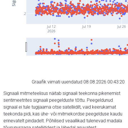
2
Jul 12
Jul 19
Jul 26
2026
Graafik viimati uuendatud 08.08.2026 00:43:20
Signaali mitmeteelisus näitab signaali teekonna pikenemist
sentimeetrites signaali peegelduste tõttu. Peegeldunud
signaal ei tule tugijaama otse satelliidilt, vaid keerukamat
teekonda pidi, kas ühe- või mitmekordse peegelduse kaudu
erinevatelt pindadelt. Põhilised veaallikad tulenevad madala
tõusunurgaga satelliitidest ja lähedal asuvatest