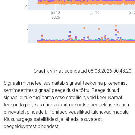
0
Jul 12
Jul 19
Jul
2026
Graafik viimati uuendatud 08.08.2026 00:43:20
Signaali mitmeteelisus näitab signaali teekonna pikenemist
sentimeetrites signaali peegelduste tõttu. Peegeldunud
signaal ei tule tugijaama otse satelliidilt, vaid keerukamat
teekonda pidi, kas ühe- või mitmekordse peegelduse kaudu
erinevatelt pindadelt. Põhilised veaallikad tulenevad madala
tõusunurgaga satelliitidest ja lähedal asuvatest
peegelduvatest pindadest.