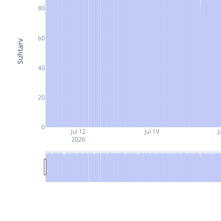
80
60
Suhtarv
40
20
0
Jul 12
Jul 19
J
2026