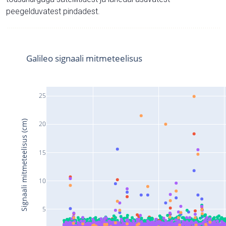
peegelduvatest pindadest.
Galileo signaali mitmeteelisus
25
Signaali mitmeteelisus (cm)
20
15
10
5