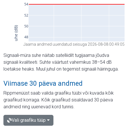
Jaama andmed uuendatud seisuga 2026-08-08 00:49:05
Signaali-müra suhe näitab satelliidilt tugijaama jõudva
signaali kvaliteeti. Suhte väärtust vahemikus 38–54 dB
loetakse heaks. Muul juhul on tegemist signaali häiringuga.
Viimase 30 päeva andmed
Rippmenüüst saab valida graafiku tüübi või kuvada kõik
graafikud korraga. Kõik graafikud sisaldavad 30 päeva
andmeid ning uuenevad kord tunnis.
Vali graafiku tüüp