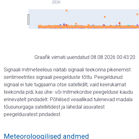
2026
Graafik viimati uuendatud 08.08.2026 00:43:20
Signaali mitmeteelisus näitab signaali teekonna pikenemist
sentimeetrites signaali peegelduste tõttu. Peegeldunud
signaal ei tule tugijaama otse satelliidilt, vaid keerukamat
teekonda pidi, kas ühe- või mitmekordse peegelduse kaudu
erinevatelt pindadelt. Põhilised veaallikad tulenevad madala
tõusunurgaga satelliitidest ja lähedal asuvatest
peegelduvatest pindadest.
Meteoroloogilised andmed