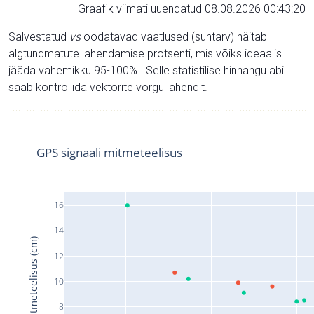
Graafik viimati uuendatud 08.08.2026 00:43:20
Salvestatud
vs
oodatavad vaatlused (suhtarv) näitab
algtundmatute lahendamise protsenti, mis võiks ideaalis
jääda vahemikku 95-100% . Selle statistilise hinnangu abil
saab kontrollida vektorite võrgu lahendit.
GPS signaali mitmeteelisus
16
14
Signaali mitmeteelisus (cm)
12
10
8