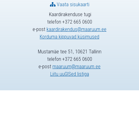
Vaata sisukaarti
Kaardirakenduse tugi
telefon +372 665 0600
e-post
kaardirakendus@maaruum.ee
Korduma kippuvad küsimused
Mustamäe tee 51, 10621 Tallinn
telefon +372 665 0600
e-post
maaruum@maaruum.ee
Liitu uuGISed listiga