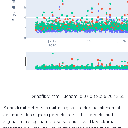
6
4
2
0
Jul 12
Jul 19
Jul 26
2026
Graafik viimati uuendatud 07.08.2026 20:43:55
Signaali mitmeteelisus näitab signaali teekonna pikenemist
sentimeetrites signaali peegelduste tõttu. Peegeldunud
signaal ei tule tugijaama otse satelliidilt, vaid keerukamat