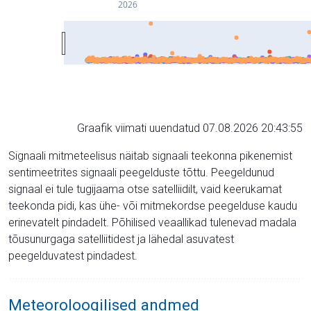
2026
Graafik viimati uuendatud 07.08.2026 20:43:55
Signaali mitmeteelisus näitab signaali teekonna pikenemist
sentimeetrites signaali peegelduste tõttu. Peegeldunud
signaal ei tule tugijaama otse satelliidilt, vaid keerukamat
teekonda pidi, kas ühe- või mitmekordse peegelduse kaudu
erinevatelt pindadelt. Põhilised veaallikad tulenevad madala
tõusunurgaga satelliitidest ja lähedal asuvatest
peegelduvatest pindadest.
Meteoroloogilised andmed