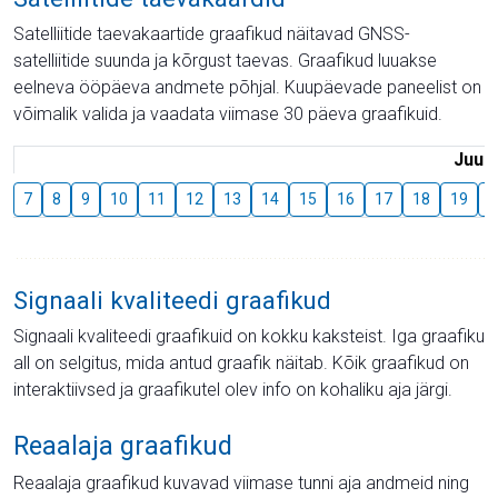
Satelliitide taevakaartide graafikud näitavad GNSS-
satelliitide suunda ja kõrgust taevas. Graafikud luuakse
eelneva ööpäeva andmete põhjal. Kuupäevade paneelist on
võimalik valida ja vaadata viimase 30 päeva graafikuid.
Juuli
7
8
9
10
11
12
13
14
15
16
17
18
19
2
Signaali kvaliteedi graafikud
Signaali kvaliteedi graafikuid on kokku kaksteist. Iga graafiku
all on selgitus, mida antud graafik näitab. Kõik graafikud on
interaktiivsed ja graafikutel olev info on kohaliku aja järgi.
Reaalaja graafikud
Reaalaja graafikud kuvavad viimase tunni aja andmeid ning