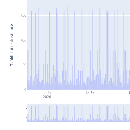
150
Tsükli katkestuste arv
100
50
0
Jul 12
Jul 19
2026