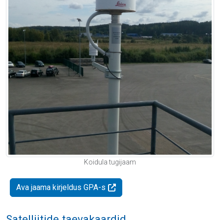
Koidula tugijaam
Ava jaama kirjeldus GPA-s
Satelliitide taevakaardid