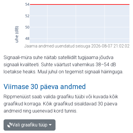
Jaama andmed uuendatud seisuga 2026-08-07 21:02:02
Signaali-müra suhe näitab satelliidilt tugijaama jõudva
signaali kvaliteeti. Suhte väärtust vahemikus 38–54 dB
loetakse heaks. Muul juhul on tegemist signaali häiringuga.
Viimase 30 päeva andmed
Rippmenüüst saab valida graafiku tüübi või kuvada kõik
graafikud korraga. Kõik graafikud sisaldavad 30 päeva
andmeid ning uuenevad kord tunnis.
Vali graafiku tüüp