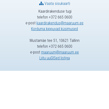
Vaata sisukaarti
Kaardirakenduse tugi
telefon +372 665 0600
e-post
kaardirakendus@maaruum.ee
Korduma kippuvad küsimused
Mustamäe tee 51, 10621 Tallinn
telefon +372 665 0600
e-post
maaruum@maaruum.ee
Liitu uuGISed listiga