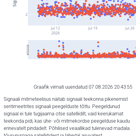
2
Jul 12
Jul 19
Jul 26
2026
Graafik viimati uuendatud 07.08.2026 20:43:55
Signaali mitmeteelisus näitab signaali teekonna pikenemist
sentimeetrites signaali peegelduste tõttu. Peegeldunud
signaal ei tule tugijaama otse satelliidilt, vaid keerukamat
teekonda pidi, kas ühe- või mitmekordse peegelduse kaudu
erinevatelt pindadelt. Põhilised veaallikad tulenevad madala
tõusunurgaga satelliitidest ja lähedal asuvatest