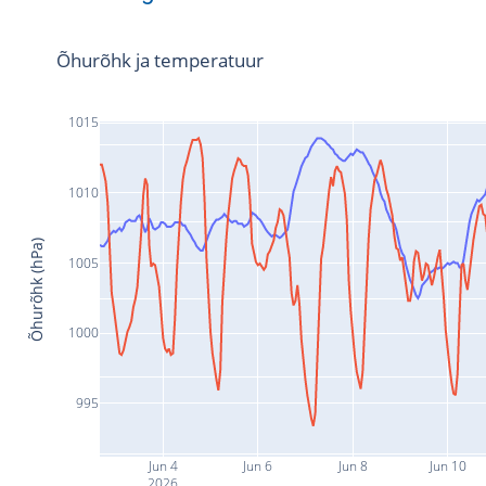
Õhurõhk ja temperatuur
1015
1010
Õhurõhk (hPa)
1005
1000
995
Jun 4
Jun 6
Jun 8
Jun 10
2026