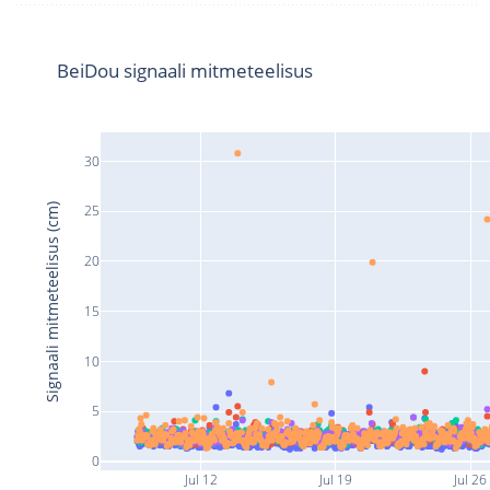
BeiDou signaali mitmeteelisus
30
Signaali mitmeteelisus (cm)
25
20
15
10
5
0
Jul 12
Jul 19
Jul 26