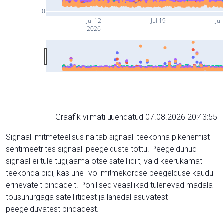
0
Jul 12
Jul 19
Jul
2026
Graafik viimati uuendatud 07.08.2026 20:43:55
Signaali mitmeteelisus näitab signaali teekonna pikenemist
sentimeetrites signaali peegelduste tõttu. Peegeldunud
signaal ei tule tugijaama otse satelliidilt, vaid keerukamat
teekonda pidi, kas ühe- või mitmekordse peegelduse kaudu
erinevatelt pindadelt. Põhilised veaallikad tulenevad madala
tõusunurgaga satelliitidest ja lähedal asuvatest
peegelduvatest pindadest.