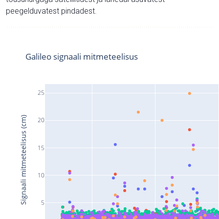
peegelduvatest pindadest.
Galileo signaali mitmeteelisus
25
Signaali mitmeteelisus (cm)
20
15
10
5