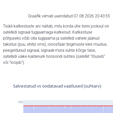
Graafik viimati uuendatud 07.08.2026 20:43:55
Tsükli katkestuste arv näitab, mitu korda ühe tunni jooksul on
satelliidi signaal tugijaamaga katkenud. Katkestuse
põhjuseks võib olla tugijaama ja satelliidi vahele jäänud
takistus (puu, ehitis vms), ionosfääri tingimuste kiire muutus,
peegeldunud signaal, signaali-müra suhte kõrge tase,
satelliidi väike kaldenurk horisondi suhtes (satelliit "tõuseb"
või "loojub").
Salvestatud vs oodatavad vaatlused (suhtarv)
100