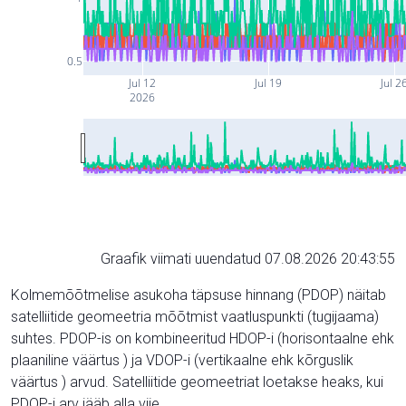
0.5
Jul 12
Jul 19
Jul 2
2026
Graafik viimati uuendatud 07.08.2026 20:43:55
Kolmemõõtmelise asukoha täpsuse hinnang (PDOP) näitab
satelliitide geomeetria mõõtmist vaatluspunkti (tugijaama)
suhtes. PDOP-is on kombineeritud HDOP-i (horisontaalne ehk
plaaniline väärtus ) ja VDOP-i (vertikaalne ehk kõrguslik
väärtus ) arvud. Satelliitide geomeetriat loetakse heaks, kui
PDOP-i arv jääb alla viie.