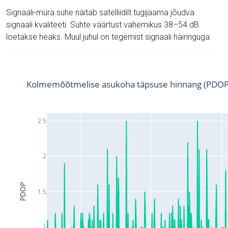
Signaali-müra suhe näitab satelliidilt tugijaama jõudva
signaali kvaliteeti. Suhte väärtust vahemikus 38–54 dB
loetakse heaks. Muul juhul on tegemist signaali häiringuga.
Kolmemõõtmelise asukoha täpsuse hinnang (PDOP
2.5
2
PDOP
1.5
1