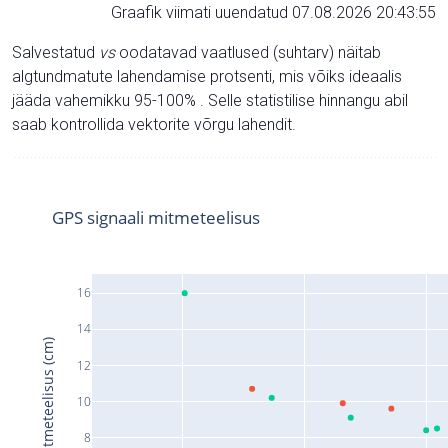
Graafik viimati uuendatud 07.08.2026 20:43:55
Salvestatud
vs
oodatavad vaatlused (suhtarv) näitab
algtundmatute lahendamise protsenti, mis võiks ideaalis
jääda vahemikku 95-100% . Selle statistilise hinnangu abil
saab kontrollida vektorite võrgu lahendit.
GPS signaali mitmeteelisus
16
14
Signaali mitmeteelisus (cm)
12
10
8