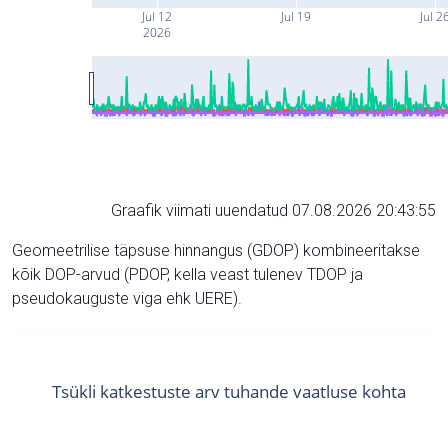
Jul 12
Jul 19
Jul 2
2026
Graafik viimati uuendatud 07.08.2026 20:43:55
Geomeetrilise täpsuse hinnangus (GDOP) kombineeritakse
kõik DOP-arvud (PDOP, kella veast tulenev TDOP ja
pseudokauguste viga ehk UERE).
Tsükli katkestuste arv tuhande vaatluse kohta