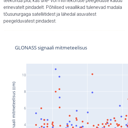
teekonda pidi, kas ühe- või mitmekordse peegelduse kaudu
erinevatelt pindadelt. Põhilised veaallikad tulenevad madala
tõusunurgaga satelliitidest ja lähedal asuvatest
peegelduvatest pindadest.
GLONASS signaali mitmeteelisus
10
Signaali mitmeteelisus (cm)
8
6
4