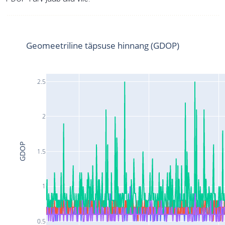
Geomeetriline täpsuse hinnang (GDOP)
2.5
2
GDOP
1.5
1
0.5