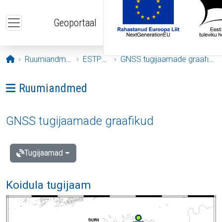
Liigu edasi põhisisu juurde
Geoportaal
Avaleht
Ruumiandmed
ESTPOS
GNSS tugijaamade graafikud
Ava menüü: Ruumiandmed
Ruumiandmed
GNSS tugijaamade graafikud
Tugijaamad
Koidula tugijaam