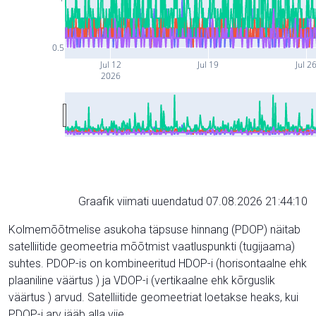
0.5
Jul 12
Jul 19
Jul 2
2026
Graafik viimati uuendatud 07.08.2026 21:44:10
Kolmemõõtmelise asukoha täpsuse hinnang (PDOP) näitab
satelliitide geomeetria mõõtmist vaatluspunkti (tugijaama)
suhtes. PDOP-is on kombineeritud HDOP-i (horisontaalne ehk
plaaniline väärtus ) ja VDOP-i (vertikaalne ehk kõrguslik
väärtus ) arvud. Satelliitide geomeetriat loetakse heaks, kui
PDOP-i arv jääb alla viie.