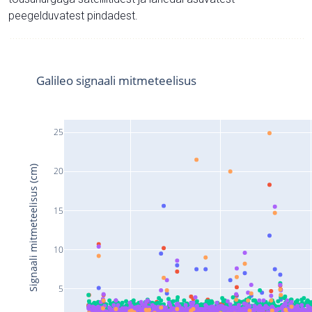
peegelduvatest pindadest.
Galileo signaali mitmeteelisus
25
Signaali mitmeteelisus (cm)
20
15
10
5