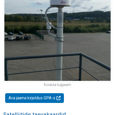
Koidula tugijaam
Ava jaama kirjeldus GPA-s
Satelliitide taevakaardid