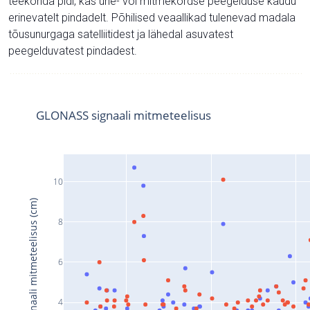
teekonda pidi, kas ühe- või mitmekordse peegelduse kaudu
erinevatelt pindadelt. Põhilised veaallikad tulenevad madala
tõusunurgaga satelliitidest ja lähedal asuvatest
peegelduvatest pindadest.
GLONASS signaali mitmeteelisus
10
Signaali mitmeteelisus (cm)
8
6
4