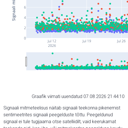
6
4
2
0
Jul 12
Jul 19
Jul 26
2026
Graafik viimati uuendatud 07.08.2026 21:44:10
Signaali mitmeteelisus näitab signaali teekonna pikenemist
sentimeetrites signaali peegelduste tõttu. Peegeldunud
signaal ei tule tugijaama otse satelliidilt, vaid keerukamat