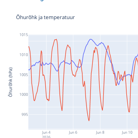
Õhurõhk ja temperatuur
1015
1010
Õhurõhk (hPa)
1005
1000
995
Jun 4
Jun 6
Jun 8
Jun 10
2026