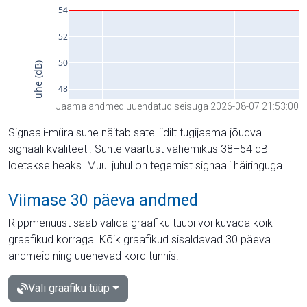
Jaama andmed uuendatud seisuga 2026-08-07 21:53:00
Signaali-müra suhe näitab satelliidilt tugijaama jõudva
signaali kvaliteeti. Suhte väärtust vahemikus 38–54 dB
loetakse heaks. Muul juhul on tegemist signaali häiringuga.
Viimase 30 päeva andmed
Rippmenüüst saab valida graafiku tüübi või kuvada kõik
graafikud korraga. Kõik graafikud sisaldavad 30 päeva
andmeid ning uuenevad kord tunnis.
Vali graafiku tüüp