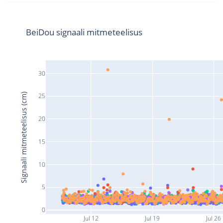
BeiDou signaali mitmeteelisus
30
Signaali mitmeteelisus (cm)
25
20
15
10
5
0
Jul 12
Jul 19
Jul 26