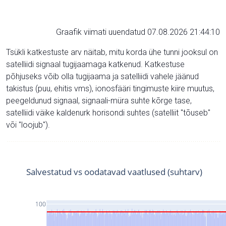
Graafik viimati uuendatud 07.08.2026 21:44:10
Tsükli katkestuste arv näitab, mitu korda ühe tunni jooksul on
satelliidi signaal tugijaamaga katkenud. Katkestuse
põhjuseks võib olla tugijaama ja satelliidi vahele jäänud
takistus (puu, ehitis vms), ionosfääri tingimuste kiire muutus,
peegeldunud signaal, signaali-müra suhte kõrge tase,
satelliidi väike kaldenurk horisondi suhtes (satelliit "tõuseb"
või "loojub").
Salvestatud vs oodatavad vaatlused (suhtarv)
100