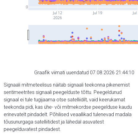
0
Jul 12
Jul 19
Jul
2026
Graafik viimati uuendatud 07.08.2026 21:44:10
Signaali mitmeteelisus näitab signaali teekonna pikenemist
sentimeetrites signaali peegelduste tõttu. Peegeldunud
signaal ei tule tugijaama otse satelliidilt, vaid keerukamat
teekonda pidi, kas ühe- või mitmekordse peegelduse kaudu
erinevatelt pindadelt. Põhilised veaallikad tulenevad madala
tõusunurgaga satelliitidest ja lähedal asuvatest
peegelduvatest pindadest.