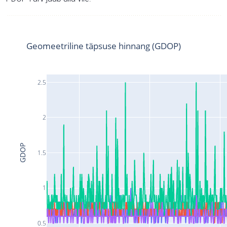
Geomeetriline täpsuse hinnang (GDOP)
2.5
2
GDOP
1.5
1
0.5