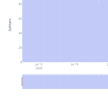
80
60
Suhtarv
40
20
0
Jul 12
Jul 19
J
2026