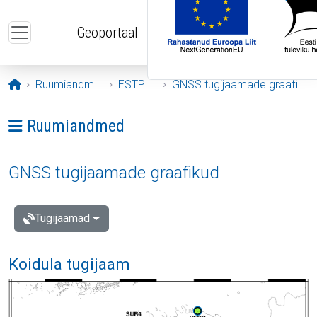
Liigu edasi põhisisu juurde
Geoportaal
Avaleht
Ruumiandmed
ESTPOS
GNSS tugijaamade graafikud
Ava menüü: Ruumiandmed
Ruumiandmed
GNSS tugijaamade graafikud
Tugijaamad
Koidula tugijaam