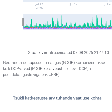
Jul 12
Jul 19
Jul 2
2026
Graafik viimati uuendatud 07.08.2026 21:44:10
Geomeetrilise täpsuse hinnangus (GDOP) kombineeritakse
kõik DOP-arvud (PDOP, kella veast tulenev TDOP ja
pseudokauguste viga ehk UERE).
Tsükli katkestuste arv tuhande vaatluse kohta