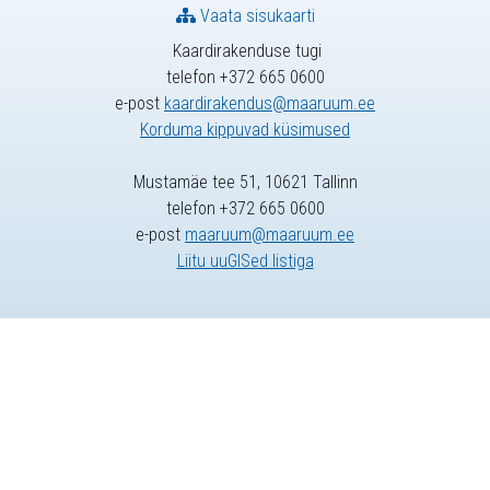
Vaata sisukaarti
Kaardirakenduse tugi
telefon +372 665 0600
e-post
kaardirakendus@maaruum.ee
Korduma kippuvad küsimused
Mustamäe tee 51, 10621 Tallinn
telefon +372 665 0600
e-post
maaruum@maaruum.ee
Liitu uuGISed listiga