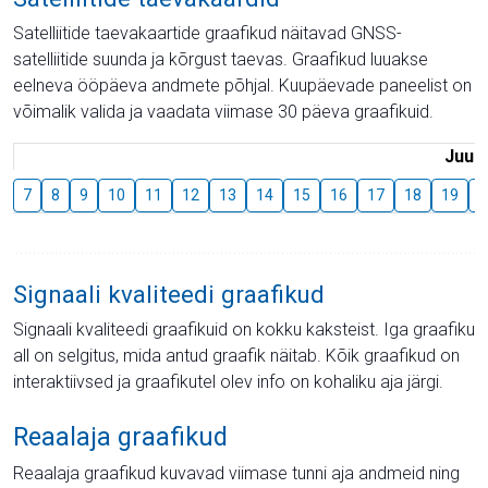
Satelliitide taevakaartide graafikud näitavad GNSS-
satelliitide suunda ja kõrgust taevas. Graafikud luuakse
eelneva ööpäeva andmete põhjal. Kuupäevade paneelist on
võimalik valida ja vaadata viimase 30 päeva graafikuid.
Juuli
7
8
9
10
11
12
13
14
15
16
17
18
19
2
Signaali kvaliteedi graafikud
Signaali kvaliteedi graafikuid on kokku kaksteist. Iga graafiku
all on selgitus, mida antud graafik näitab. Kõik graafikud on
interaktiivsed ja graafikutel olev info on kohaliku aja järgi.
Reaalaja graafikud
Reaalaja graafikud kuvavad viimase tunni aja andmeid ning