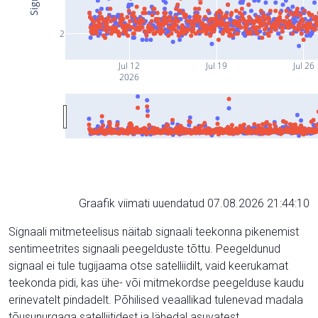
2
Jul 12
Jul 19
Jul 26
2026
Graafik viimati uuendatud 07.08.2026 21:44:10
Signaali mitmeteelisus näitab signaali teekonna pikenemist
sentimeetrites signaali peegelduste tõttu. Peegeldunud
signaal ei tule tugijaama otse satelliidilt, vaid keerukamat
teekonda pidi, kas ühe- või mitmekordse peegelduse kaudu
erinevatelt pindadelt. Põhilised veaallikad tulenevad madala
tõusunurgaga satelliitidest ja lähedal asuvatest