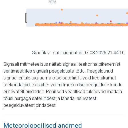
2026
Graafik viimati uuendatud 07.08.2026 21:44:10
Signaali mitmeteelisus näitab signaali teekonna pikenemist
sentimeetrites signaali peegelduste tõttu. Peegeldunud
signaal ei tule tugijaama otse satelliidilt, vaid keerukamat
teekonda pidi, kas ühe- või mitmekordse peegelduse kaudu
erinevatelt pindadelt. Põhilised veaallikad tulenevad madala
tõusunurgaga satelliitidest ja lähedal asuvatest
peegelduvatest pindadest.
Meteoroloogilised andmed