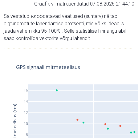
Graafik viimati uuendatud 07.08.2026 21:44:10
Salvestatud
vs
oodatavad vaatlused (suhtarv) näitab
algtundmatute lahendamise protsenti, mis võiks ideaalis
jääda vahemikku 95-100% . Selle statistilise hinnangu abil
saab kontrollida vektorite võrgu lahendit.
GPS signaali mitmeteelisus
16
14
Signaali mitmeteelisus (cm)
12
10
8