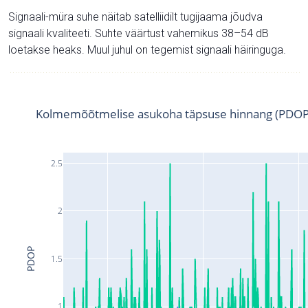
Signaali-müra suhe näitab satelliidilt tugijaama jõudva
signaali kvaliteeti. Suhte väärtust vahemikus 38–54 dB
loetakse heaks. Muul juhul on tegemist signaali häiringuga.
Kolmemõõtmelise asukoha täpsuse hinnang (PDOP
2.5
2
PDOP
1.5
1