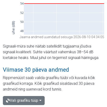
Jaama andmed uuendatud seisuga 2026-08-10 04:34:05
Signaali-müra suhe näitab satelliidilt tugijaama jõudva
signaali kvaliteeti. Suhte väärtust vahemikus 38–54 dB
loetakse heaks. Muul juhul on tegemist signaali häiringuga.
Viimase 30 päeva andmed
Rippmenüüst saab valida graafiku tüübi või kuvada kõik
graafikud korraga. Kõik graafikud sisaldavad 30 päeva
andmeid ning uuenevad kord tunnis.
Vali graafiku tüüp