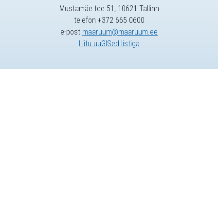
Mustamäe tee 51, 10621 Tallinn
telefon +372 665 0600
e-post
maaruum@maaruum.ee
Liitu uuGISed listiga