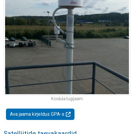
Koidula tugijaam
Ava jaama kirjeldus GPA-s
Satelliitide taevakaardid