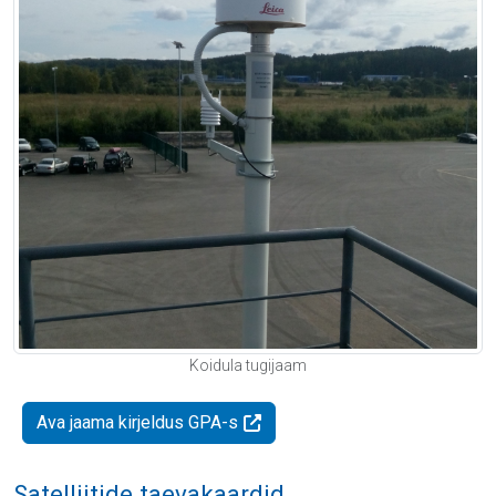
Koidula tugijaam
Ava jaama kirjeldus GPA-s
Satelliitide taevakaardid