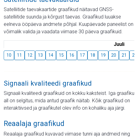
Satelliitide taevakaartide graafikud näitavad GNSS-
satelliitide suunda ja kõrgust taevas. Graafikud luuakse
eelneva ööpäeva andmete põhjal. Kuupäevade paneelist on
võimalik valida ja vaadata viimase 30 päeva graafikuid.
Juuli
10
11
12
13
14
15
16
17
18
19
20
21
22
Signaali kvaliteedi graafikud
Signaali kvaliteedi graafikuid on kokku kaksteist. Iga graafiku
all on selgitus, mida antud graafik näitab. Kõik graafikud on
interaktiivsed ja graafikutel olev info on kohaliku aja järgi.
Reaalaja graafikud
Reaalaja graafikud kuvavad viimase tunni aja andmeid ning