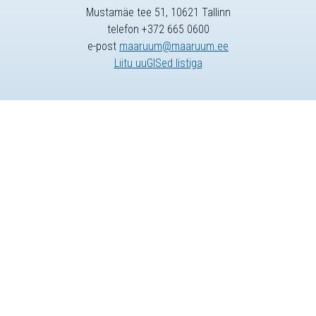
Mustamäe tee 51, 10621 Tallinn
telefon +372 665 0600
e-post
maaruum@maaruum.ee
Liitu uuGISed listiga