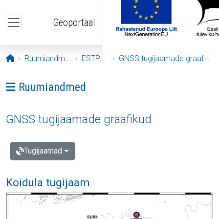
Liigu edasi põhisisu juurde
Geoportaal
Avaleht
Ruumiandmed
ESTPOS
GNSS tugijaamade graafikud
Ava menüü: Ruumiandmed
Ruumiandmed
GNSS tugijaamade graafikud
Tugijaamad
Koidula tugijaam