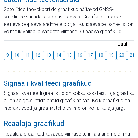
Satelliitide taevakaartide graafikud näitavad GNSS-
satelliitide suunda ja kõrgust taevas. Graafikud luuakse
eelneva ööpäeva andmete põhjal. Kuupäevade paneelist on
võimalik valida ja vaadata viimase 30 päeva graafikuid.
Juuli
9
10
11
12
13
14
15
16
17
18
19
20
21
Signaali kvaliteedi graafikud
Signaali kvaliteedi graafikuid on kokku kaksteist. Iga graafiku
all on selgitus, mida antud graafik näitab. Kõik graafikud on
interaktiivsed ja graafikutel olev info on kohaliku aja järgi.
Reaalaja graafikud
Reaalaja graafikud kuvavad viimase tunni aja andmeid ning