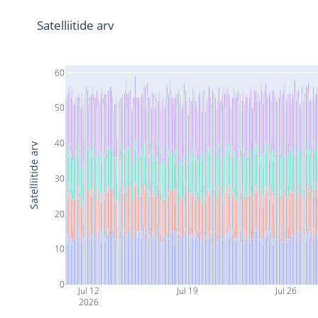
Satelliitide arv
60
50
40
Satelliitide arv
30
20
10
0
Jul 12
Jul 19
Jul 26
2026