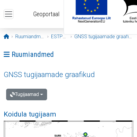
Liigu edasi põhisisu juurde
Geoportaal
Avaleht
Ruumiandmed
ESTPOS
GNSS tugijaamade graafikud
Ava menüü: Ruumiandmed
Ruumiandmed
GNSS tugijaamade graafikud
Tugijaamad
Koidula tugijaam