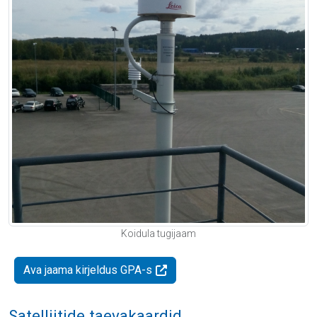
Koidula tugijaam
Ava jaama kirjeldus GPA-s
Satelliitide taevakaardid