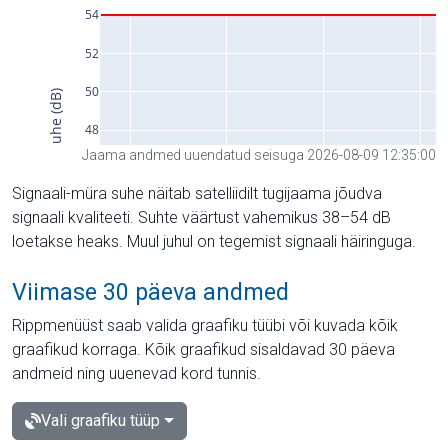
Jaama andmed uuendatud seisuga 2026-08-09 12:35:00
Signaali-müra suhe näitab satelliidilt tugijaama jõudva
signaali kvaliteeti. Suhte väärtust vahemikus 38–54 dB
loetakse heaks. Muul juhul on tegemist signaali häiringuga.
Viimase 30 päeva andmed
Rippmenüüst saab valida graafiku tüübi või kuvada kõik
graafikud korraga. Kõik graafikud sisaldavad 30 päeva
andmeid ning uuenevad kord tunnis.
Vali graafiku tüüp