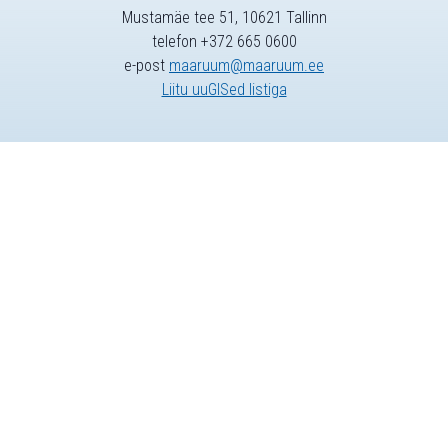
Mustamäe tee 51, 10621 Tallinn
telefon +372 665 0600
e-post
maaruum@maaruum.ee
Liitu uuGISed listiga